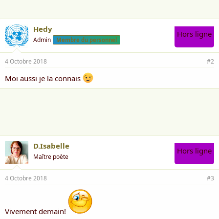
:
Hedy
Hors ligne
Admin
Membre du personnel
4 Octobre 2018
#2
Moi aussi je la connais
D.Isabelle
Hors ligne
Maître poète
4 Octobre 2018
#3
Vivement demain!