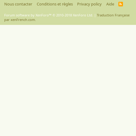
Nous contacter
Conditions et règles
Privacy policy
Aide
R
S
S
Forum software by XenForo™
© 2010-2018 XenForo Ltd.
|
Traduction Française
par xenFrench.com.