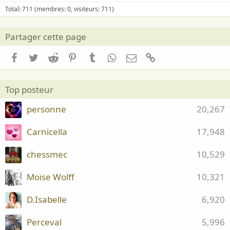
Total: 711 (membres: 0, visiteurs: 711)
Partager cette page
Facebook
Twitter
Reddit
Pinterest
Tumblr
WhatsApp
Email
Lien
Top posteur
personne
20,267
Carnicella
17,948
chessmec
10,529
Moïse Wolff
10,321
D.Isabelle
6,920
Perceval
5,996