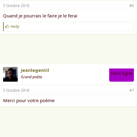
5 Octobre 2018
#6
Quand je pourrais le faire je le ferai
J
Hedy
'
a
i
m
e
:
jeanlegentil
Hors ligne
Grand poète
5 Octobre 2018
#7
Merci pour votre poème