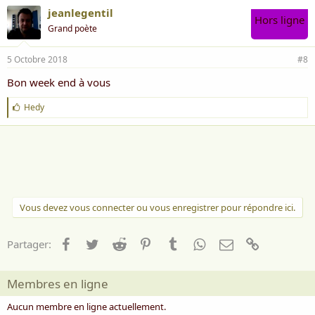
jeanlegentil
Hors ligne
Grand poète
5 Octobre 2018
#8
Bon week end à vous
J
Hedy
'
a
i
m
e
:
Vous devez vous connecter ou vous enregistrer pour répondre ici.
Facebook
Twitter
Reddit
Pinterest
Tumblr
WhatsApp
Email
Lien
Partager:
Membres en ligne
Aucun membre en ligne actuellement.