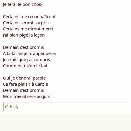
i
Je ferai le bon choix
s
c
Certains me reconnaîtront
u
Certains seront surpris
s
Certains me diront merci
s
i
J'ai bien pigé la leçon
o
n
Demain c'est promis
A la tâche je m'appliquerai
Je croîs que j'ai compris
Comment qu'on le fait
Oui je tiendrai parole
Ca fera plaisir à Carole
Demain c'est promis
Mon travail sera acquis
J
Hedy
'
a
i
m
e