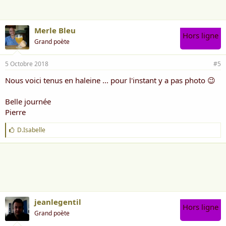
Merle Bleu
Hors ligne
Grand poète
5 Octobre 2018
#5
Nous voici tenus en haleine ... pour l'instant y a pas photo 😉
Belle journée
Pierre
J
D.Isabelle
'
a
i
m
e
:
jeanlegentil
Hors ligne
Grand poète