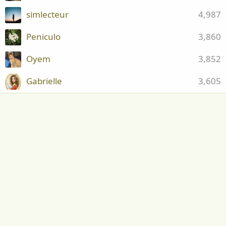
simlecteur
4,987
Peniculo
3,860
Oyem
3,852
Gabrielle
3,605