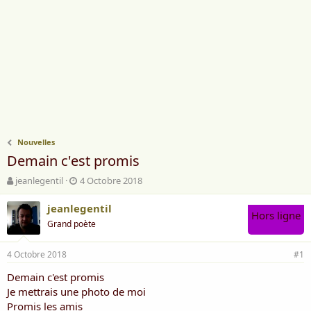
Nouvelles
Demain c'est promis
A
D
jeanlegentil
4 Octobre 2018
u
a
t
t
jeanlegentil
Hors ligne
e
e
Grand poète
u
d
r
e
4 Octobre 2018
d
d
#1
e
é
Demain c'est promis
l
b
Je mettrais une photo de moi
a
u
d
t
Promis les amis