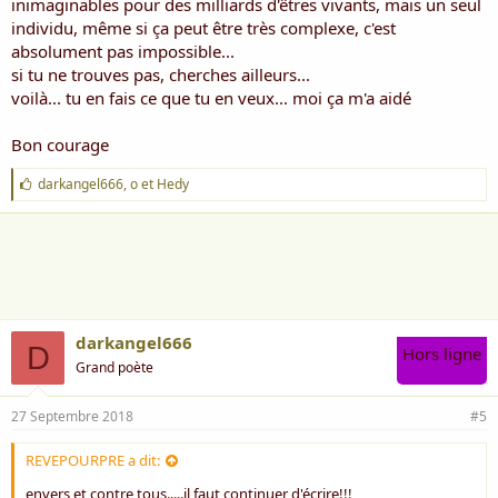
inimaginables pour des milliards d'êtres vivants, mais un seul
individu, même si ça peut être très complexe, c'est
absolument pas impossible...
si tu ne trouves pas, cherches ailleurs...
voilà... tu en fais ce que tu en veux... moi ça m'a aidé
Bon courage
J
darkangel666
,
o
et
Hedy
'
a
i
m
e
:
darkangel666
D
Hors ligne
Grand poète
27 Septembre 2018
#5
REVEPOURPRE a dit:
envers et contre tous.....il faut continuer d'écrire!!!