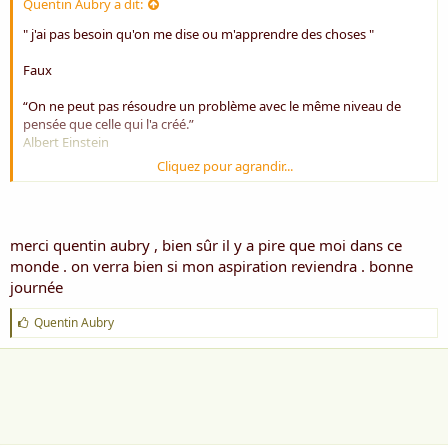
Quentin Aubry a dit:
" j'ai pas besoin qu'on me dise ou m'apprendre des choses "
Faux
“On ne peut pas résoudre un problème avec le même niveau de
pensée que celle qui l'a créé.”
Albert Einstein
Cliquez pour agrandir...
juste pour te dire qu'on a toujours à apprendre et que c'est la seule
solution pour régler les problèmes que notre intelligence à créé...
pas forcément dans les livres... partout on peut apprendre...
merci quentin aubry , bien sûr il y a pire que moi dans ce
et juste une mise en perspective: avec cette phrase des gens on
monde . on verra bien si mon aspiration reviendra . bonne
découvert des choses qu'on avait toujours cru impossible et ça
continuera... On en est à chercher des idées inimaginables pour des
journée
milliards d'êtres vivants, mais un seul individu, même si ça peut être
très complexe, c'est absolument pas impossible...
J
Quentin Aubry
'
si tu ne trouves pas, cherches ailleurs...
a
voilà... tu en fais ce que tu en veux... moi ça m'a aidé
i
m
Bon courage
e
: