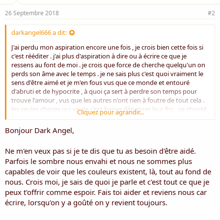
26 Septembre 2018
#2
darkangel666 a dit:
J'ai perdu mon aspiration encore une fois , je crois bien cette fois si
c'est rééditer . j'ai plus d'aspiration à dire ou à écrire ce que je
ressens au font de moi . je crois que force de cherche quelqu'un on
perds son âme avec le temps . je ne sais plus c'est quoi vraiment le
sens d'être aimé et je m'en fous vus que ce monde et entouré
d'abruti et de hypocrite , à quoi ça sert à perdre son temps pour
trouve l'amour , vus que les autres n'ont rien à foutre de tout cela .
les seules choses qui veule c'est baiser dépenser leur fric , se shooté
Cliquez pour agrandir...
juste à l'overdose , se bourré la gueule juste qu'a plus savoir au il
s'habite . vous pensez sa normal , vous allez me dire oui c'est notre
Bonjour Dark Angel,
liberté et notre droit arbitre et tout c'est connerie . ma liberté c'est
quand je serais mort au moins je n'aurai plus aucun soucie à me
Ne m'en veux pas si je te dis que tu as besoin d'être aidé.
faire , plus aucune douleur , plus aucune tristesse , vus que je serai
Parfois le sombre nous envahi et nous ne sommes plus
enfin libéré de tout ces merdes qui nous pourrie chacun instant de
notre vie . pourquoi continue à écrire , pour qui pour quoi ce son
capables de voir que les couleurs existent, là, tout au fond de
des question simple , vous allez me dire pour la passion de l'écriture
nous. Crois moi, je sais de quoi je parle et c'est tout ce que je
. j'ai jamais lu un livre de roman ou de poésie mon aspiration elle est
peux t'offrir comme espoir. Fais toi aider et reviens nous car
rien qu'a moi ce sont mes mots mes sentiment et non d'un autre
écrire, lorsqu'on y a goûté on y revient toujours.
avant moi vus j'ai horreur de tout ça , j'ai pas besoin qu'on me dise
ou m'apprendre des choses de la vie ou l'amour j'ai eu des