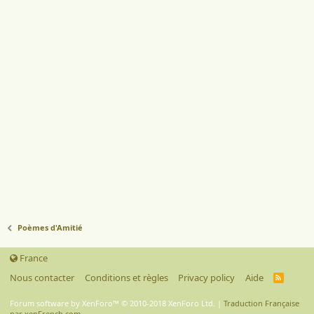
Poèmes d'Amitié
France
Nous contacter
Conditions et règles
Privacy policy
Aide
R
S
S
Forum software by XenForo™
© 2010-2018 XenForo Ltd.
|
Traduction Française
par xenFrench.com.