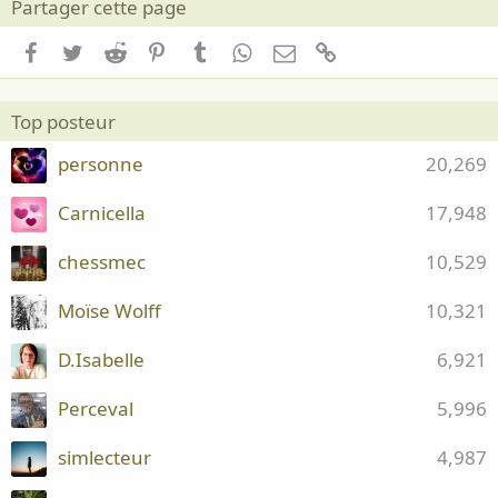
Partager cette page
Facebook
Twitter
Reddit
Pinterest
Tumblr
WhatsApp
Email
Lien
Top posteur
personne
20,269
Carnicella
17,948
chessmec
10,529
Moïse Wolff
10,321
D.Isabelle
6,921
Perceval
5,996
simlecteur
4,987