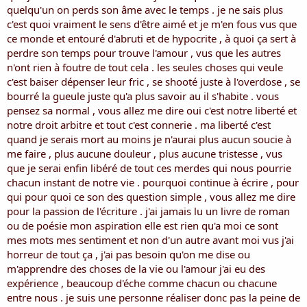
i
quelqu'un on perds son âme avec le temps . je ne sais plus
s
c'est quoi vraiment le sens d'être aimé et je m'en fous vus que
c
ce monde et entouré d'abruti et de hypocrite , à quoi ça sert à
u
perdre son temps pour trouve l'amour , vus que les autres
s
n'ont rien à foutre de tout cela . les seules choses qui veule
s
i
c'est baiser dépenser leur fric , se shooté juste à l'overdose , se
o
bourré la gueule juste qu'a plus savoir au il s'habite . vous
n
pensez sa normal , vous allez me dire oui c'est notre liberté et
notre droit arbitre et tout c'est connerie . ma liberté c'est
quand je serais mort au moins je n'aurai plus aucun soucie à
me faire , plus aucune douleur , plus aucune tristesse , vus
que je serai enfin libéré de tout ces merdes qui nous pourrie
chacun instant de notre vie . pourquoi continue à écrire , pour
qui pour quoi ce son des question simple , vous allez me dire
pour la passion de l'écriture . j'ai jamais lu un livre de roman
ou de poésie mon aspiration elle est rien qu'a moi ce sont
mes mots mes sentiment et non d'un autre avant moi vus j'ai
horreur de tout ça , j'ai pas besoin qu'on me dise ou
m'apprendre des choses de la vie ou l'amour j'ai eu des
expérience , beaucoup d'éche comme chacun ou chacune
entre nous . je suis une personne réaliser donc pas la peine de