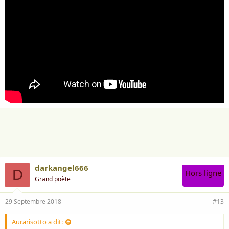
darkangel666
D
Hors ligne
Grand poète
29 Septembre 2018
#13
Aurarisotto a dit: