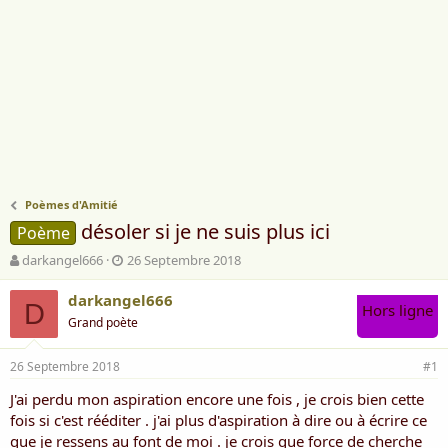
Poèmes d'Amitié
désoler si je ne suis plus ici
Poème
A
D
darkangel666
26 Septembre 2018
u
a
t
t
darkangel666
D
Hors ligne
e
e
Grand poète
u
d
r
e
26 Septembre 2018
d
d
#1
e
é
J'ai perdu mon aspiration encore une fois , je crois bien cette
l
b
fois si c'est rééditer . j'ai plus d'aspiration à dire ou à écrire ce
a
u
d
t
que je ressens au font de moi . je crois que force de cherche