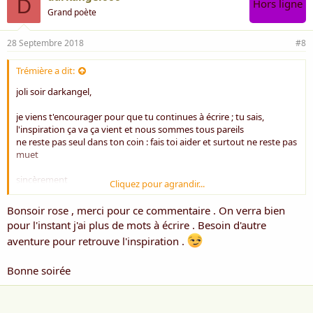
D
Hors ligne
Grand poète
28 Septembre 2018
#8
Trémière a dit:
joli soir darkangel,
je viens t'encourager pour que tu continues à écrire ; tu sais,
l'inspiration ça va ça vient et nous sommes tous pareils
ne reste pas seul dans ton coin : fais toi aider et surtout ne reste pas
muet
sincèrement
Cliquez pour agrandir...
Rose ***
Bonsoir rose , merci pour ce commentaire . On verra bien
pour l'instant j'ai plus de mots à écrire . Besoin d'autre
aventure pour retrouve l'inspiration .
Bonne soirée