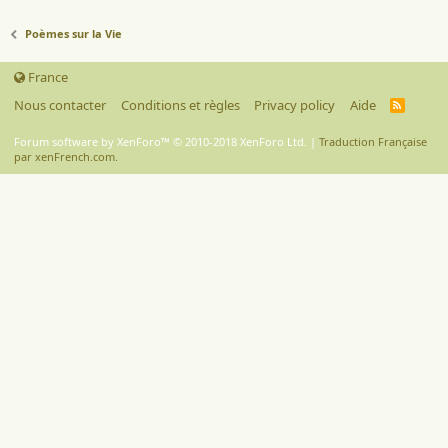
Poèmes sur la Vie
France
Nous contacter
Conditions et règles
Privacy policy
Aide
R
S
S
Forum software by XenForo™
© 2010-2018 XenForo Ltd.
|
Traduction Française
par xenFrench.com.