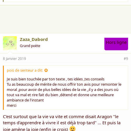
'
a
i
m
e
:
Zaza_Dabord
Hors ligne
Grand poète
8 Janvier 2019
#9
pois de senteur a dit:
Je suis bien touchée par ton texte , tes idées ,tes conseils
Tu as beaucoup de mérite de nous offrir ton avis pour remonter le
moral ,pour avoir de plus belles idées de la vie ,,il y a des jours où
tout va mal et rire fait du bien ,détend et donne une meilleure
ambiance de l'instant
merci
C'est surtout que la vie va vite et comme disait Aragon "le
temps d'apprendre à vivre il est déjà trop tard" ... Et puis la
joie amène la joie (enfin je crois)