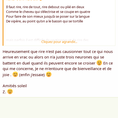
Il faut rire, rire de tout, rire debout ou plié en deux
Comme le cheveu qui s’électrise et se coupe en quatre
Pour faire de son mieux jusqu’à se poser sur la langue
De vipère, au point qu’on a le bassin qui se tortille
mais parfois il est difficile de cautionner et de rire des
Cliquez pour agrandir...
débordements d'un boxeur!!
Heureusement que rire n'est pas causionner tout ce qui nous
arrive en vrac ou alors on n'a juste trois neurones qui se
mais dans l'ensemble;....je cautionne la teneur de ton poème!!!!
battent en duel quand ils peuvent encore se croiser
En ce
qui me concerne, Je ne m'entoure que de bienveillance et de
amitiés
joie .
(enfin j'essaie)
RP
Amitiés soleil
Z.