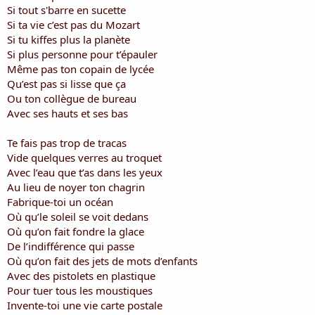
i
Si tout s'barre en sucette
s
Si ta vie c’est pas du Mozart
c
Si tu kiffes plus la planète
u
Si plus personne pour t’épauler
s
Même pas ton copain de lycée
s
i
Qu’est pas si lisse que ça
o
Ou ton collègue de bureau
n
Avec ses hauts et ses bas
Te fais pas trop de tracas
Vide quelques verres au troquet
Avec l’eau que t’as dans les yeux
Au lieu de noyer ton chagrin
Fabrique-toi un océan
Où qu’le soleil se voit dedans
Où qu’on fait fondre la glace
De l’indifférence qui passe
Où qu’on fait des jets de mots d’enfants
Avec des pistolets en plastique
Pour tuer tous les moustiques
Invente-toi une vie carte postale