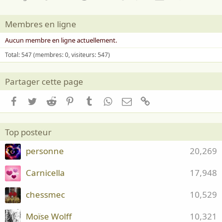
Membres en ligne
Aucun membre en ligne actuellement.
Total: 547 (membres: 0, visiteurs: 547)
Partager cette page
Facebook
Twitter
Reddit
Pinterest
Tumblr
WhatsApp
Email
Lien
Top posteur
personne
20,269
Carnicella
17,948
chessmec
10,529
Moïse Wolff
10,321