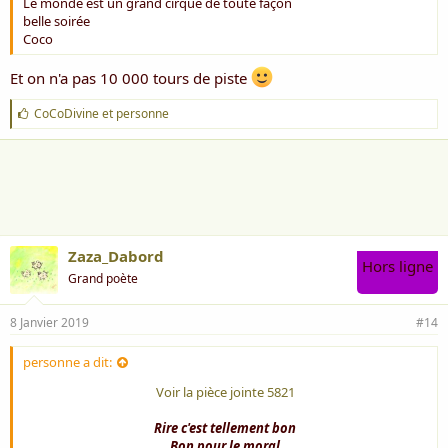
Le monde est un grand cirque de toute façon
belle soirée
Coco
Et on n'a pas 10 000 tours de piste
J
CoCoDivine
et
personne
'
a
i
m
e
:
Zaza_Dabord
Hors ligne
Grand poète
8 Janvier 2019
#14
personne a dit:
Voir la pièce jointe 5821
Rire c'est tellement bon
Bon pour le moral