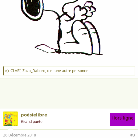
J
CLARI
,
Zaza_Dabord
,
o
et une autre personne
'
a
i
m
e
:
poésielibre
Hors ligne
Grand poète
26 Décembre 2018
#3