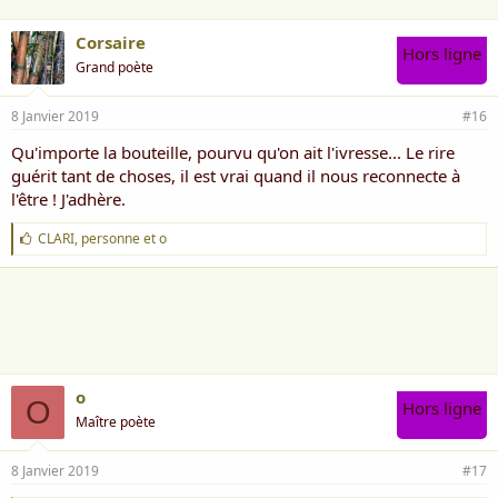
Corsaire
Hors ligne
Grand poète
8 Janvier 2019
#16
Qu'importe la bouteille, pourvu qu'on ait l'ivresse... Le rire
guérit tant de choses, il est vrai quand il nous reconnecte à
l'être ! J'adhère.
J
CLARI
,
personne
et
o
'
a
i
m
e
:
o
O
Hors ligne
Maître poète
8 Janvier 2019
#17