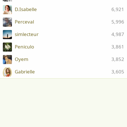
D.Isabelle
6,921
Perceval
5,996
simlecteur
4,987
Peniculo
3,861
Oyem
3,852
Gabrielle
3,605