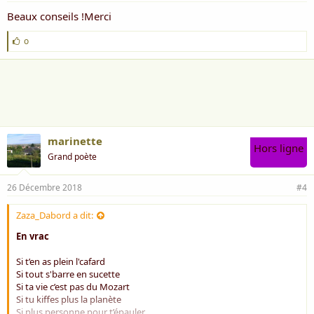
Beaux conseils !Merci
J
o
'
a
i
m
e
:
marinette
Hors ligne
Grand poète
26 Décembre 2018
#4
Zaza_Dabord a dit:
En vrac
Si t’en as plein l'cafard
Si tout s'barre en sucette
Si ta vie c’est pas du Mozart
Si tu kiffes plus la planète
Si plus personne pour t’épauler