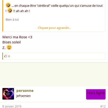
... en chaque être "cérébral" veille quelqu'un qui s'amuse de tout
!
!! ah ah ah !
Bien à toi
Cliquez pour agrandir...
Rose ** qui a apprécié ton poème !
Merci ma Rose <3
Bises soleil
Z.
J
o
'
a
i
m
e
:
personne
Hors ligne
JePoemien
8 Janvier 2019
#12