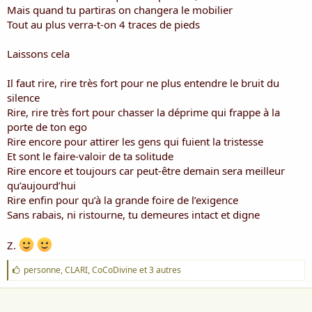
Mais quand tu partiras on changera le mobilier
Tout au plus verra-t-on 4 traces de pieds
Laissons cela
Il faut rire, rire très fort pour ne plus entendre le bruit du
silence
Rire, rire très fort pour chasser la déprime qui frappe à la
porte de ton ego
Rire encore pour attirer les gens qui fuient la tristesse
Et sont le faire-valoir de ta solitude
Rire encore et toujours car peut-être demain sera meilleur
qu’aujourd’hui
Rire enfin pour qu’à la grande foire de l’exigence
Sans rabais, ni ristourne, tu demeures intact et digne
Z.
J
personne
,
CLARI
,
CoCoDivine
et 3 autres
'
a
i