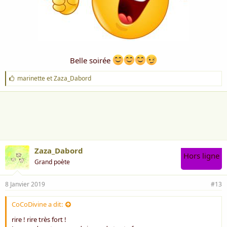
Belle soirée
J
marinette
et
Zaza_Dabord
'
a
i
m
e
:
Zaza_Dabord
Hors ligne
Grand poète
8 Janvier 2019
#13
CoCoDivine a dit:
rire ! rire très fort !