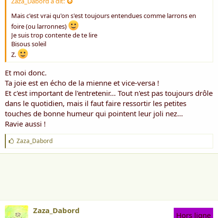
Zaza_Dabord a dit:
Mais c'est vrai qu'on s'est toujours entendues comme larrons en
foire (ou larronnes)
Je suis trop contente de te lire
Bisous soleil
Z.
Et moi donc.
Ta joie est en écho de la mienne et vice-versa !
Et c'est important de l'entretenir... Tout n'est pas toujours drôle
dans le quotidien, mais il faut faire ressortir les petites
touches de bonne humeur qui pointent leur joli nez...
Ravie aussi !
J
Zaza_Dabord
'
a
i
m
e
:
Zaza_Dabord
Hors ligne