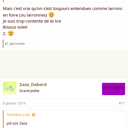
Du temps qui passe et qui laisse
Un peu partout sur notre enveloppe
Mais c'est vrai qu'on s'est toujours entendues comme larrons
Les traces de son timbre fripé
en foire (ou larronnes)
Dont les dents acérées nous laminent
Je suis trop contente de te lire
Attention, souriez… bistouri
Bisous soleil
C’est dans la boîte en sapin cette fois-ci "
Z.
J'adore ! on rira jusqu'à la boîte en sapin ! Zaza d'Accord !
J
personne
Gros bisous et belle journée
'
a
i
m
e
:
Zaza_Dabord
Hors ligne
Grand poète
8 Janvier 2019
#11
Trémière a dit:
joli soir Zaza