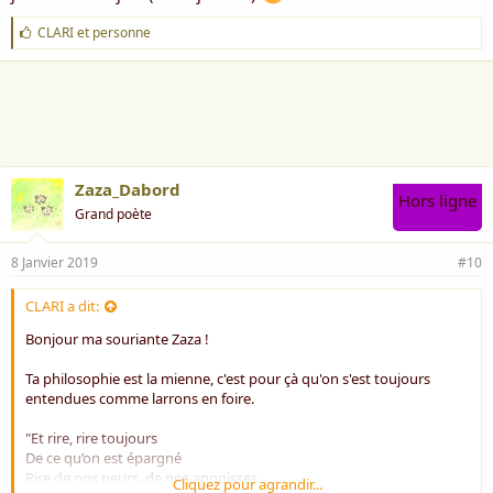
J
CLARI
et
personne
'
a
i
m
e
:
Zaza_Dabord
Hors ligne
Grand poète
8 Janvier 2019
#10
CLARI a dit:
Bonjour ma souriante Zaza !
Ta philosophie est la mienne, c'est pour çà qu'on s'est toujours
entendues comme larrons en foire.
"Et rire, rire toujours
De ce qu’on est épargné
Rire de nos peurs, de nos angoisses
Cliquez pour agrandir...