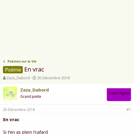
Poèmes sur la Vie
En vrac
Poème
A
D
Zaza_Dabord
26 Décembre 2018
u
a
t
t
Zaza_Dabord
Hors ligne
e
e
Grand poète
u
d
r
e
26 Décembre 2018
d
d
#1
e
é
En vrac
l
b
a
u
d
t
Si t’en as plein l'cafard