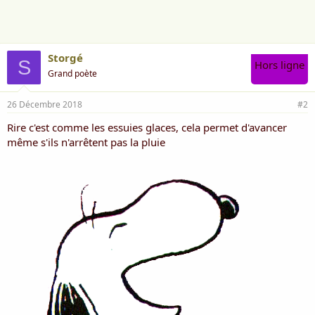
m
e
:
Storgé
S
Hors ligne
Grand poète
26 Décembre 2018
#2
Rire c'est comme les essuies glaces, cela permet d'avancer
même s'ils n'arrêtent pas la pluie