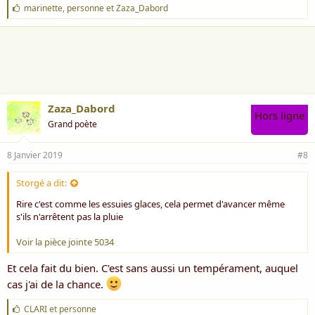
J
marinette
,
personne
et
Zaza_Dabord
'
a
i
m
e
:
Zaza_Dabord
Hors ligne
Grand poète
8 Janvier 2019
#8
Storgé a dit:
Rire c'est comme les essuies glaces, cela permet d'avancer même
s'ils n'arrêtent pas la pluie
Voir la pièce jointe 5034
Et cela fait du bien. C'est sans aussi un tempérament, auquel
cas j'ai de la chance.
J
CLARI
et
personne