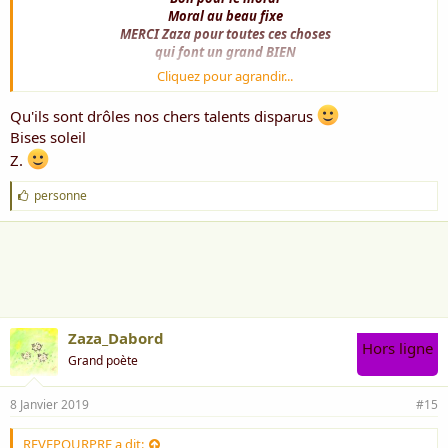
Moral au beau fixe
MERCI Zaza pour toutes ces choses
qui font un grand BIEN
Cliquez pour agrandir...
Voir la pièce jointe 5822
Qu'ils sont drôles nos chers talents disparus
Belle soirée
Bises soleil
Z.
J
personne
'
a
i
m
e
:
Zaza_Dabord
Hors ligne
Grand poète
8 Janvier 2019
#15
REVEPOURPRE a dit: