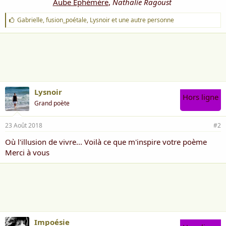
Aube Éphémère
,
Nathalie Ragoust
J
Gabrielle
,
fusion_poétale
,
Lysnoir
et une autre personne
'
a
i
m
e
:
Lysnoir
Hors ligne
Grand poète
23 Août 2018
#2
Où l'illusion de vivre... Voilà ce que m'inspire votre poème
Merci à vous
Impoésie