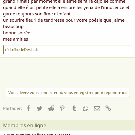
grandir mais par moment elle aime se faire cajolée comme
quand elle était petite elle a encore les yeux de l’innocence et
garde toujours son âme d'enfant
un sourire fleuri de tendresse pour votre poésie que j'aime
beaucoup
bonne soirée
mes amitiés
J
LeSiècleDesLeds
'
a
i
m
e
:
Vous devez vous connecter ou vous enregistrer pour répondre ici.
Facebook
Twitter
Reddit
Pinterest
Tumblr
WhatsApp
Email
Lien
Partager:
Membres en ligne