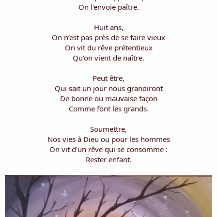
i
On l'envoie paître.
s
c
Huit ans,
u
On n’est pas près de se faire vieux
s
On vit du rêve prétentieux
s
i
Qu'on vient de naître.
o
n
Peut être,
Qui sait un jour nous grandiront
De bonne ou mauvaise façon
Comme font les grands.
Soumettre,
Nos vies à Dieu ou pour les hommes
On vit d'un rêve qui se consomme :
Rester enfant.