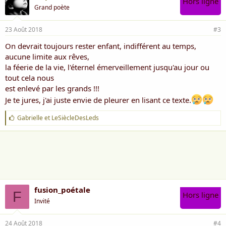
Hors ligne
Grand poète
23 Août 2018
#3
On devrait toujours rester enfant, indifférent au temps,
aucune limite aux rêves,
la féerie de la vie, l'éternel émerveillement jusqu'au jour ou
tout cela nous
est enlevé par les grands !!!
Je te jures, j'ai juste envie de pleurer en lisant ce texte.
J
Gabrielle
et
LeSiècleDesLeds
'
a
i
m
e
:
fusion_poétale
F
Hors ligne
Invité
24 Août 2018
#4