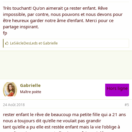
Très touchant! Qu'on aimerait ça rester enfant. Rêve
impossible, par contre, nous pouvons et nous devons pour
être heureux garder notre âme d'enfant. Merci pour ce
partage inspirant.
fp
J
LeSiècleDesLeds
et
Gabrielle
'
a
i
m
e
:
Gabrielle
Hors ligne
Maître poète
24 Août 2018
#5
rester enfant le rêve de beaucoup ma petite fille qui a 21 ans
nous a toujours dit qu'elle ne voulait pas grandir
tant qu'elle a pu elle est restée enfant mais la vie l'oblige à