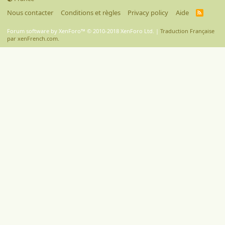
Nous contacter
Conditions et règles
Privacy policy
Aide
R
S
S
Forum software by XenForo™
© 2010-2018 XenForo Ltd.
|
Traduction Française
par xenFrench.com.