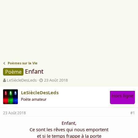
Poèmes sur la Vie
Enfant
Poème
A
D
LeSiècleDesLeds
23 Août 2018
u
a
t
t
LeSiècleDesLeds
Hors ligne
e
e
Poète amateur
u
d
r
e
23 Août 2018
d
d
#1
e
é
Enfant,
l
b
Ce sont les rêves qui nous emportent
a
u
d
t
et si le temps frappe à la porte