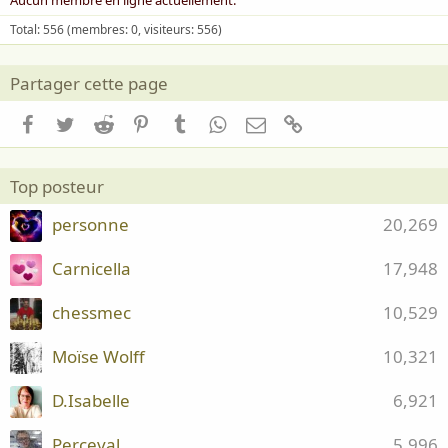
Aucun membre en ligne actuellement.
Total: 556 (membres: 0, visiteurs: 556)
Partager cette page
Facebook
Twitter
Reddit
Pinterest
Tumblr
WhatsApp
Email
Lien
Top posteur
personne
20,269
Carnicella
17,948
chessmec
10,529
Moïse Wolff
10,321
D.Isabelle
6,921
Perceval
5,996