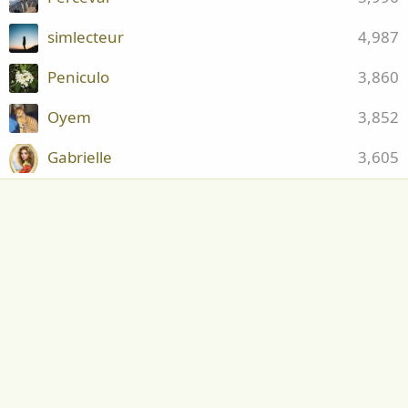
simlecteur
4,987
Peniculo
3,860
Oyem
3,852
Gabrielle
3,605