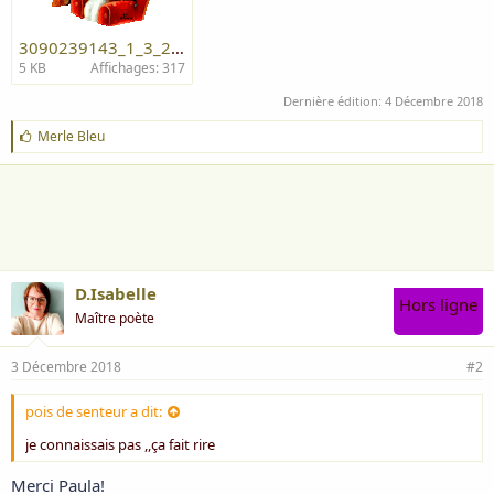
3090239143_1_3_25SUXe9V.gif
5 KB
Affichages: 317
Dernière édition:
4 Décembre 2018
J
Merle Bleu
'
a
i
m
e
:
D.Isabelle
Hors ligne
Maître poète
3 Décembre 2018
#2
pois de senteur a dit:
je connaissais pas ,,ça fait rire
Merci Paula!