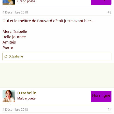
Grand poète
4 Décembre 2018
#3
Oui et le théâtre de Bouvard c'était juste avant hier ...
Merci Isabelle
Belle journée
Amitiés
Pierre
J
D.Isabelle
'
a
i
m
e
:
D.Isabelle
Hors ligne
Maître poète
4 Décembre 2018
#4