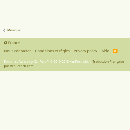
Musique
France
Nous contacter
Conditions et règles
Privacy policy
Aide
R
S
S
Forum software by XenForo™
© 2010-2018 XenForo Ltd.
|
Traduction Française
par xenFrench.com.