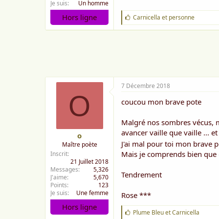
Je suis
Un homme
Hors ligne
J
Carnicella
et
personne
'
a
i
m
e
:
7 Décembre 2018
O
coucou mon brave pote
Malgré nos sombres vécus, ma
avancer vaille que vaille ... e
o
J'ai mal pour toi mon brave 
Maître poète
Mais je comprends bien que g
Inscrit
21 Juillet 2018
Messages
5,326
Tendrement
J'aime
5,670
Points
123
Je suis
Une femme
Rose ***
Hors ligne
J
Plume Bleu
et
Carnicella