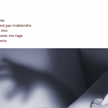
rte
ent pas m'atteindre
r moi
s avec ma rage
ance