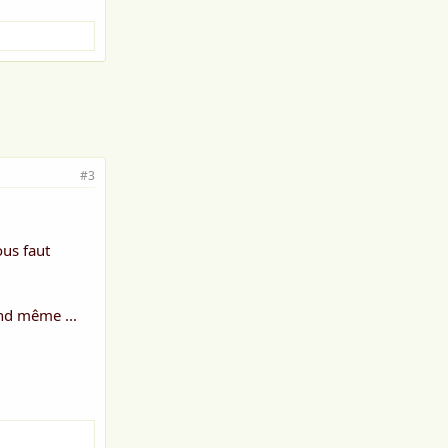
#3
ous faut
and même ...