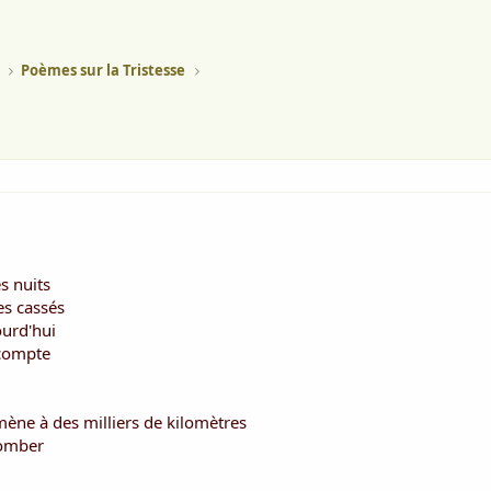
Poèmes sur la Tristesse
s nuits
es cassés
ourd'hui
compte
ène à des milliers de kilomètres
tomber