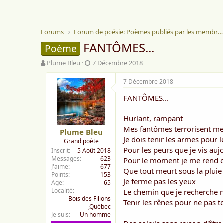
Forums
Forum de poésie: Poèmes publiés par les membres
FANTÔMES...
Poème
A
D
Plume Bleu
7 Décembre 2018
u
a
t
t
7 Décembre 2018
e
e
FANTÔMES...
u
d
r
e
d
d
Hurlant, rampant
e
é
Mes fantômes terrorisent me
Plume Bleu
l
b
Je dois tenir les armes pour l
Grand poète
a
u
Pour les peurs que je vis auj
Inscrit
5 Août 2018
d
t
Messages
623
Pour le moment je me rend 
i
J'aime
677
s
Que tout meurt sous la pluie
Points
153
c
Je ferme pas les yeux
Age
65
u
Localité
Le chemin que je recherche m
s
Bois des Filions
Tenir les rênes pour ne pas 
s
,Québec
i
Je suis
Un homme