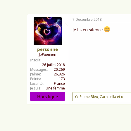
e
:
7 Décembre 2018
Je lis en silence
personne
JePoemien
Inscrit
26 Juillet 2018
Messages
20,269
J'aime
26,826
Points
173
Localité
France
Je suis
Une femme
Hors ligne
J
Plume Bleu
,
Carnicella
et
o
'
a
i
m
e
: