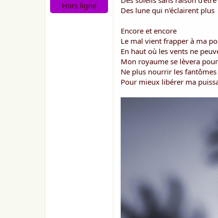
Des soleils sans raison d'être
o
Hors ligne
n
Des lune qui n'éclairent plus
Encore et encore
Le mal vient frapper à ma po
En haut où les vents ne peuv
Mon royaume se lèvera pou
Ne plus nourrir les fantôme
Pour mieux libérer ma puiss