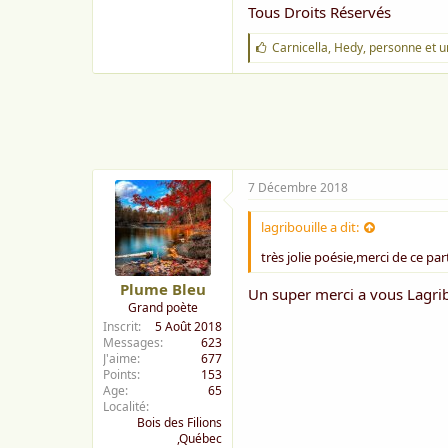
Tous Droits Réservés
J
Carnicella
,
Hedy
,
personne
et u
'
a
i
m
e
:
7 Décembre 2018
lagribouille a dit:
très jolie poésie,merci de ce pa
Plume Bleu
Un super merci a vous Lagrib
Grand poète
Inscrit
5 Août 2018
Messages
623
J'aime
677
Points
153
Age
65
Localité
Bois des Filions
,Québec