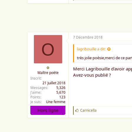
'
a
i
m
e
:
7 Décembre 2018
O
lagribouille a dit:
très jolie poésie,merci de ce pa
o
Merci Lagribouille d'avoir 
Maître poète
Avez-vous publié ?
Inscrit
21 Juillet 2018
Messages
5,326
J'aime
5,670
Points
123
Je suis
Une femme
Hors ligne
J
Carnicella
'
a
i
m