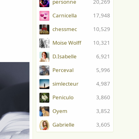
personne
20,269
Carnicella
17,948
chessmec
10,529
Moïse Wolff
10,321
D.Isabelle
6,921
Perceval
5,996
simlecteur
4,987
Peniculo
3,860
Oyem
3,852
Gabrielle
3,605