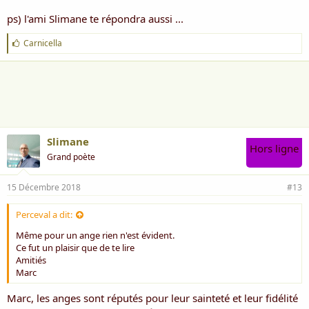
ps) l'ami Slimane te répondra aussi ...
J
Carnicella
'
a
i
m
e
:
Slimane
Hors ligne
Grand poète
15 Décembre 2018
#13
Perceval a dit:
Même pour un ange rien n'est évident.
Ce fut un plaisir que de te lire
Amitiés
Marc
Marc, les anges sont réputés pour leur sainteté et leur fidélité