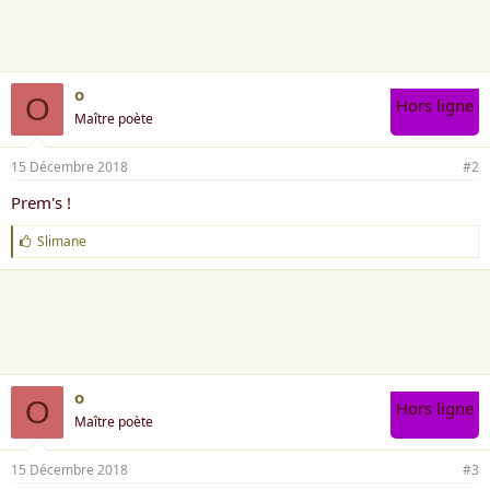
m
e
:
o
O
Hors ligne
Maître poète
15 Décembre 2018
#2
Prem's !
J
Slimane
'
a
i
m
e
:
o
O
Hors ligne
Maître poète
15 Décembre 2018
#3