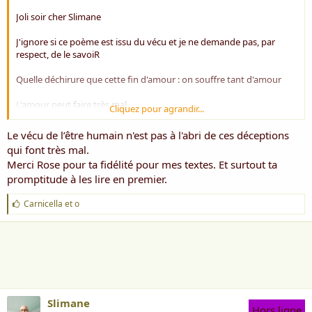
Joli soir cher Slimane
J'ignore si ce poème est issu du vécu et je ne demande pas, par
respect, de le savoiR
Quelle déchirure que cette fin d'amour : on souffre tant d'amour
L'amour peut faire très mal
Cliquez pour agrandir...
Bien à toi
Le vécu de l’être humain n'est pas à l'abri de ces déceptions
qui font très mal.
Rose ***
Merci Rose pour ta fidélité pour mes textes. Et surtout ta
promptitude à les lire en premier.
J
Carnicella
et
o
'
a
i
m
e
:
Slimane
Hors ligne