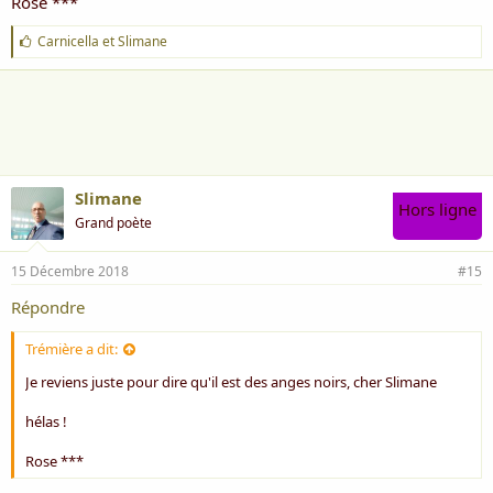
Rose ***
J
Carnicella
et
Slimane
'
a
i
m
e
:
Slimane
Hors ligne
Grand poète
15 Décembre 2018
#15
Répondre
Trémière a dit:
Je reviens juste pour dire qu'il est des anges noirs, cher Slimane
hélas !
Rose ***