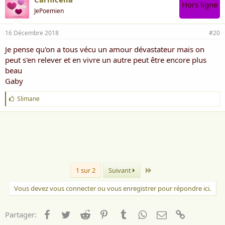
Hors ligne
JePoemien
16 Décembre 2018
#20
Je pense qu'on a tous vécu un amour dévastateur mais on
peut s'en relever et en vivre un autre peut être encore plus
beau
Gaby
J
Slimane
'
a
i
m
e
:
Dernier
1 sur 2
Suivant
Vous devez vous connecter ou vous enregistrer pour répondre ici.
Facebook
Twitter
Reddit
Pinterest
Tumblr
WhatsApp
Email
Lien
Partager: