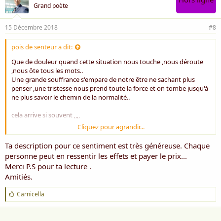
Grand poète
15 Décembre 2018
#8
pois de senteur a dit:
Que de douleur quand cette situation nous touche ,nous déroute
,nous ôte tous les mots..
Une grande souffrance s'empare de notre être ne sachant plus
penser ,une tristesse nous prend toute la force et on tombe jusqu'á
ne plus savoir le chemin de la normalité..
cela arrive si souvent ,,,,
Cliquez pour agrandir...
merci Slimane
Ta description pour ce sentiment est très généreuse. Chaque
personne peut en ressentir les effets et payer le prix...
Merci P.S pour ta lecture .
Amitiés.
J
Carnicella
'
a
i