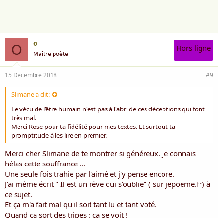
m
e
:
o
O
Hors ligne
Maître poète
15 Décembre 2018
#9
Slimane a dit:
Le vécu de l’être humain n'est pas à l'abri de ces déceptions qui font
très mal.
Merci Rose pour ta fidélité pour mes textes. Et surtout ta
promptitude à les lire en premier.
Merci cher Slimane de te montrer si généreux. Je connais
hélas cette souffrance ...
Une seule fois trahie par l'aimé et j'y pense encore.
J'ai même écrit " Il est un rêve qui s'oublie" ( sur jepoeme.fr) à
ce sujet.
Et ça m'a fait mal qu'il soit tant lu et tant voté.
Quand ça sort des tripes : ça se voit !