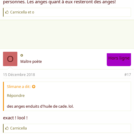
personnes. Les anges quant à eux resteront des anges!
J
Carnicella
et
o
'
a
i
m
e
:
o
O
Hors ligne
Maître poète
15 Décembre 2018
#17
Slimane a dit:
Répondre
des anges enduits d'huile de cade. lol.
exact ! lool !
J
Carnicella
'