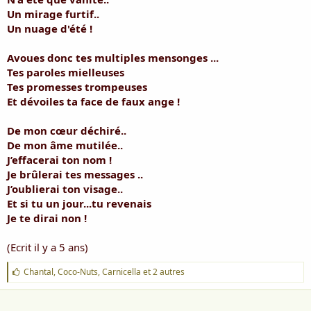
i
Un mirage furtif..
s
Un nuage d'été !
c
u
s
Avoues donc tes multiples mensonges ...
s
Tes paroles mielleuses
i
Tes promesses trompeuses
o
Et dévoiles ta face de faux ange !
n
De mon cœur déchiré..
De mon âme mutilée..
J’effacerai ton nom !
Je brûlerai tes messages ..
J’oublierai ton visage..
Et si tu un jour...tu revenais
Je te dirai non !
(Ecrit il y a 5 ans)
J
Chantal
,
Coco-Nuts
,
Carnicella
et 2 autres
'
a
i