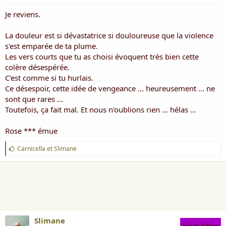
Je reviens.
La douleur est si dévastatrice si douloureuse que la violence
s'est emparée de ta plume.
Les vers courts que tu as choisi évoquent très bien cette
colère désespérée.
C'est comme si tu hurlais.
Ce désespoir, cette idée de vengeance ... heureusement ... ne
sont que rares ...
Toutefois, ça fait mal. Et nous n'oublions rien ... hélas ...
Rose *** émue
J
Carnicella
et
Slimane
'
a
i
m
e
:
Slimane
Hors ligne