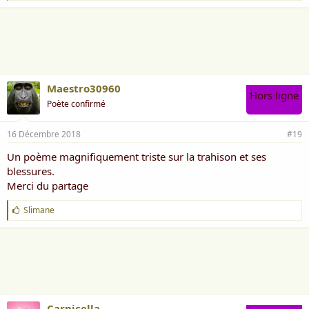
'
a
i
m
e
:
Maestro30960
Hors ligne
Poète confirmé
16 Décembre 2018
#19
Un poème magnifiquement triste sur la trahison et ses
blessures.
Merci du partage
J
Slimane
'
a
i
m
e
:
Carnicella