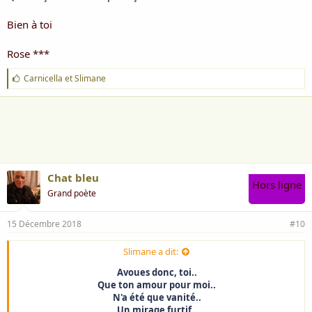
Bien à toi
Rose ***
J
Carnicella
et
Slimane
'
a
i
m
e
:
Chat bleu
Hors ligne
Grand poète
15 Décembre 2018
#10
Slimane a dit:
Avoues donc, toi..
Que ton amour pour moi..
N'a été que vanité..
Un mirage furtif..