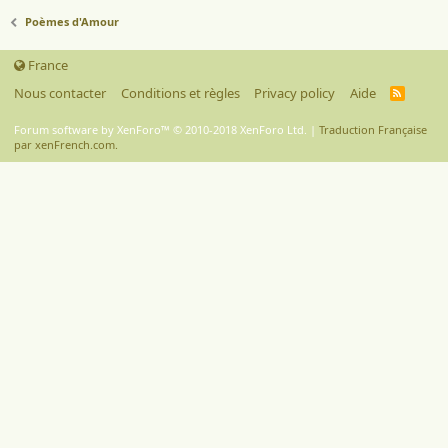
Poèmes d'Amour
France
Nous contacter
Conditions et règles
Privacy policy
Aide
R
S
S
Forum software by XenForo™
© 2010-2018 XenForo Ltd.
|
Traduction Française
par xenFrench.com.