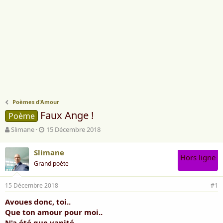
Poèmes d'Amour
Faux Ange !
Poème
A
D
Slimane
15 Décembre 2018
u
a
t
t
Slimane
e
e
Hors ligne
Grand poète
u
d
r
e
d
d
15 Décembre 2018
#1
e
é
l
b
Avoues donc, toi..
a
u
Que ton amour pour moi..
d
t
N'a été que vanité..