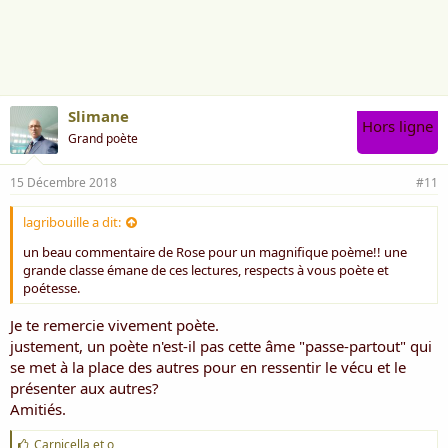
a
i
m
e
:
Slimane
Hors ligne
Grand poète
15 Décembre 2018
#11
lagribouille a dit:
un beau commentaire de Rose pour un magnifique poème!! une
grande classe émane de ces lectures, respects à vous poète et
poétesse.
Je te remercie vivement poète.
justement, un poète n'est-il pas cette âme "passe-partout" qui
se met à la place des autres pour en ressentir le vécu et le
présenter aux autres?
Amitiés.
J
Carnicella
et
o