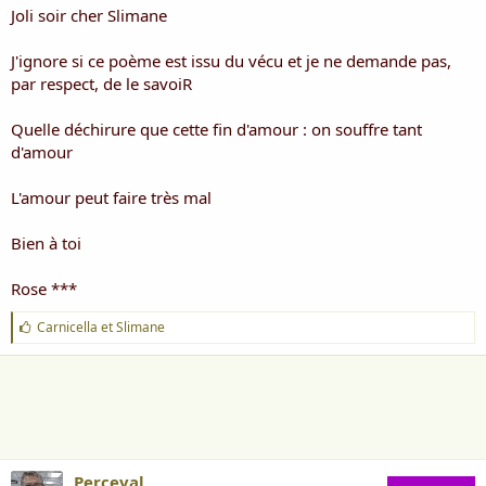
Joli soir cher Slimane
J'ignore si ce poème est issu du vécu et je ne demande pas,
par respect, de le savoiR
Quelle déchirure que cette fin d'amour : on souffre tant
d'amour
L'amour peut faire très mal
Bien à toi
Rose ***
J
Carnicella
et
Slimane
'
a
i
m
e
:
Perceval