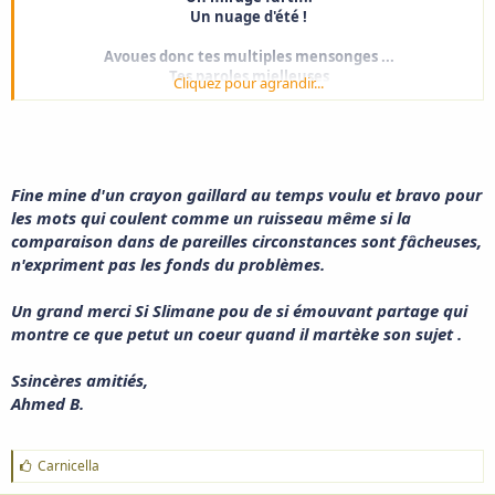
Un nuage d'été !
Avoues donc tes multiples mensonges ...
Tes paroles mielleuses
Cliquez pour agrandir...
Tes promesses trompeuses
Et dévoiles ta face de faux ange !
De mon cœur déchiré..
De mon âme mutilée..
Fine mine d'un crayon gaillard au temps voulu et bravo pour
J’effacerai ton nom !
Je brûlerai tes messages ..
les mots qui coulent comme un ruisseau même si la
J’oublierai ton visage..
comparaison dans de pareilles circonstances sont fâcheuses,
Et si tu un jour...tu revenais
n'expriment pas les fonds du problèmes.
Je te dirai non !
Un grand merci Si Slimane pou de si émouvant partage qui
(Ecrit il y a 5 ans)
montre ce que petut un coeur quand il martèke son sujet .
Ssincères amitiés,
Ahmed B.
J
Carnicella
'