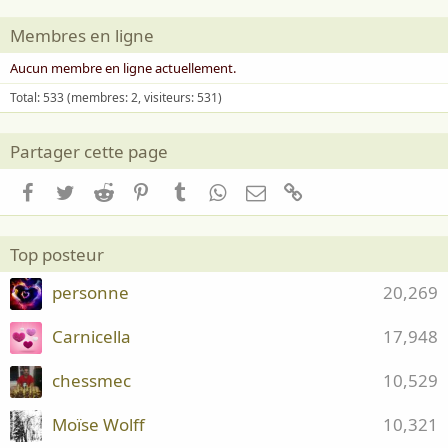
Membres en ligne
Aucun membre en ligne actuellement.
Total: 533 (membres: 2, visiteurs: 531)
Partager cette page
Facebook
Twitter
Reddit
Pinterest
Tumblr
WhatsApp
Email
Lien
Top posteur
personne
20,269
Carnicella
17,948
chessmec
10,529
Moïse Wolff
10,321