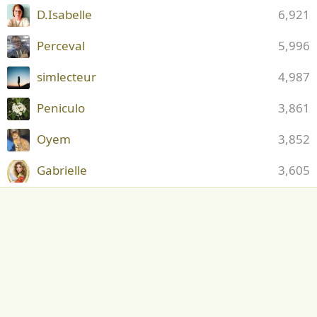
D.Isabelle
6,921
Perceval
5,996
simlecteur
4,987
Peniculo
3,861
Oyem
3,852
Gabrielle
3,605