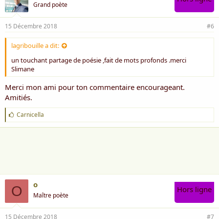
Grand poète
15 Décembre 2018
#6
lagribouille a dit:
un touchant partage de poésie ,fait de mots profonds .merci
Slimane
Merci mon ami pour ton commentaire encourageant.
Amitiés.
J
Carnicella
'
a
i
m
e
:
o
O
Hors ligne
Maître poète
15 Décembre 2018
#7