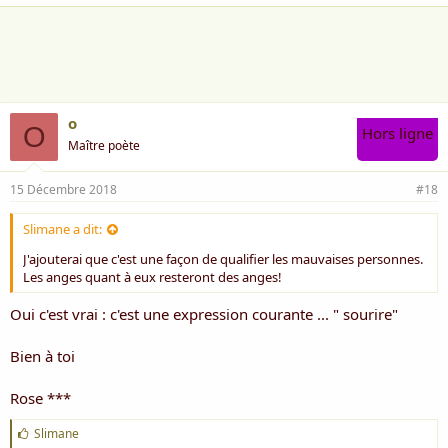
a
i
m
e
:
o
O
Hors ligne
Maître poète
15 Décembre 2018
#18
Slimane a dit:
J'ajouterai que c'est une façon de qualifier les mauvaises personnes.
Les anges quant à eux resteront des anges!
Oui c'est vrai : c'est une expression courante ... " sourire"
Bien à toi
Rose ***
J
Slimane