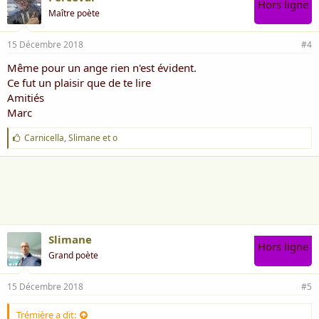
Hors ligne
Maître poète
15 Décembre 2018
#4
Même pour un ange rien n'est évident.
Ce fut un plaisir que de te lire
Amitiés
Marc
J
Carnicella
,
Slimane
et
o
'
a
i
m
e
:
Slimane
Hors ligne
Grand poète
15 Décembre 2018
#5
Trémière a dit: