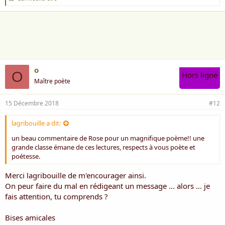
'
a
i
m
e
:
o
O
Hors ligne
Maître poète
15 Décembre 2018
#12
lagribouille a dit:
un beau commentaire de Rose pour un magnifique poème!! une
grande classe émane de ces lectures, respects à vous poète et
poétesse.
Merci lagribouille de m'encourager ainsi.
On peur faire du mal en rédigeant un message ... alors ... je
fais attention, tu comprends ?
Bises amicales