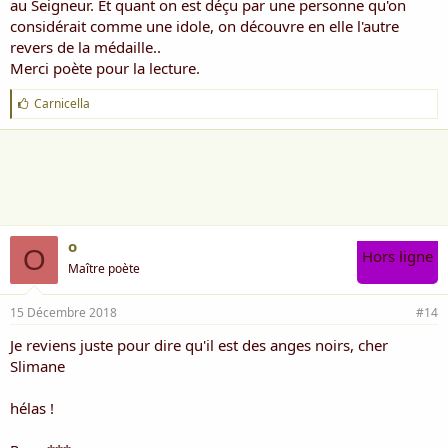
au Seigneur. Et quant on est déçu par une personne qu'on
considérait comme une idole, on découvre en elle l'autre
revers de la médaille..
Merci poète pour la lecture.
J
Carnicella
'
a
i
m
e
:
o
O
Hors ligne
Maître poète
15 Décembre 2018
#14
Je reviens juste pour dire qu'il est des anges noirs, cher
Slimane
hélas !