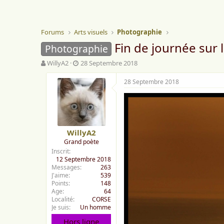
Forums
Arts visuels
Photographie
Fin de journée sur 
Photographie
A
D
WillyA2
28 Septembre 2018
u
a
t
t
28 Septembre 2018
e
e
u
d
r
e
d
d
e
é
WillyA2
l
b
Grand poète
a
u
Inscrit
d
t
12 Septembre 2018
i
Messages
263
s
J'aime
539
c
Points
148
u
Age
64
s
Localité
CORSE
s
Je suis
Un homme
i
Hors ligne