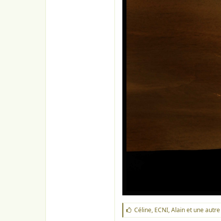
J
Céline
,
ECNI
,
Alain
et une autre
'