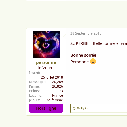
a
i
m
e
:
28 Septembre 2018
SUPERBE !! Belle lumière, v
Bonne soirée
Personne
personne
JePoemien
Inscrit
26 Juillet 2018
Messages
20,269
J'aime
26,826
Points
173
Localité
France
Je suis
Une femme
Hors ligne
J
WillyA2
'
a
i
m