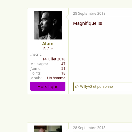
:
28 Septembre 2018
Magnifique !!!!
Alain
Poète
Inscrit
14 Juillet 2018
Messages
47
J'aime
51
Points
18
Je suis
Un homme
Hors ligne
J
WillyA2
et
personne
'
a
i
m
e
:
28 Septembre 2018