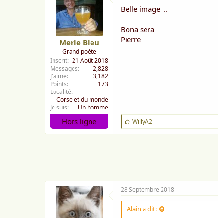
Belle image ...
Bona sera
Pierre
Merle Bleu
Grand poète
Inscrit
21 Août 2018
Messages
2,828
J'aime
3,182
Points
173
Localité
Corse et du monde
Je suis
Un homme
Hors ligne
J
WillyA2
'
a
i
m
e
:
28 Septembre 2018
Alain a dit: