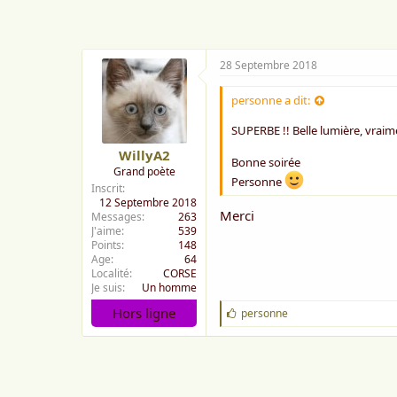
e
:
28 Septembre 2018
personne a dit:
SUPERBE !! Belle lumière, vrai
WillyA2
Bonne soirée
Grand poète
Personne
Inscrit
12 Septembre 2018
Merci
Messages
263
J'aime
539
Points
148
Age
64
Localité
CORSE
Je suis
Un homme
Hors ligne
J
personne
'
a
i
m
e