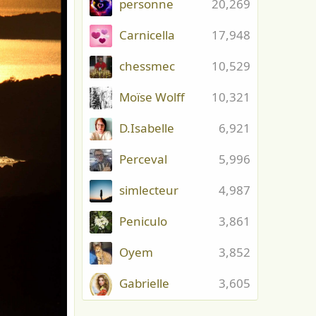
personne
20,269
Carnicella
17,948
chessmec
10,529
Moïse Wolff
10,321
D.Isabelle
6,921
Perceval
5,996
simlecteur
4,987
Peniculo
3,861
Oyem
3,852
Gabrielle
3,605