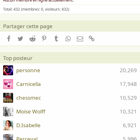
Total: 432 (membres: 0, visiteurs: 432)
Partager cette page
Facebook
Twitter
Reddit
Pinterest
Tumblr
WhatsApp
Email
Lien
Top posteur
personne
20,269
Carnicella
17,948
chessmec
10,529
Moïse Wolff
10,321
D.Isabelle
6,921
Perceval
5,996