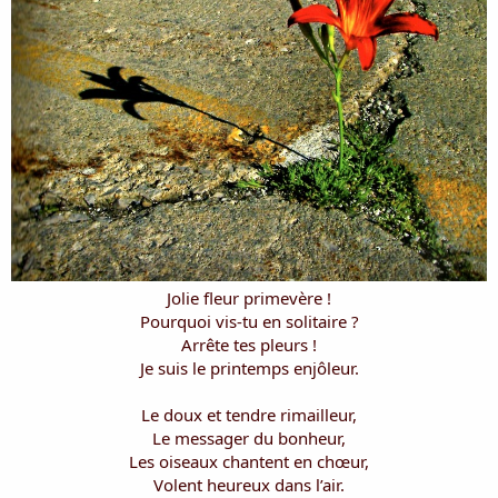
i
s
c
u
s
s
i
o
n
Jolie fleur primevère !
Pourquoi vis-tu en solitaire ?
Arrête tes pleurs !
Je suis le printemps enjôleur.
Le doux et tendre rimailleur,
Le messager du bonheur,
Les oiseaux chantent en chœur,
Volent heureux dans l’air.