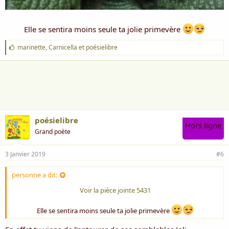
Elle se sentira moins seule ta jolie primevère
J
marinette
,
Carnicella
et
poésielibre
'
a
i
m
e
:
poésielibre
Hors ligne
Grand poète
3 Janvier 2019
#6
personne a dit:
Voir la pièce jointe 5431
Elle se sentira moins seule ta jolie primevère