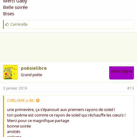
Merci Gaby
Belle soirée
Bises
J
Carnicella
'
a
i
m
e
:
poésielibre
Hors ligne
Grand poète
3 Janvier 2019
#13
CARLAME a dit:
une primevère, ça s'épanouit aux premiers rayons de soleil !
ton poème est comme ce rayon de soleil qui réchauffe les cœurs !
Merci pour ce magnifique partage
bonne soirée
amitiés