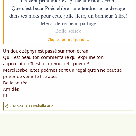
Un vent printanier est passé sur mon écran!
Que c'est beau Poésielibre, une tendresse se dégage
dans tes mots pour cette jolie fleur, un bonheur à lire!
Merci de ce beau partage
Belle soirée
Amitiés
Cliquez pour agrandir...
Isabelle
Un doux zéphyr est passé sur mon écran!
Voir la pièce jointe 5459
Qu'il est beau ton commentaire qui exprime ton
appréciation.Il est lui meme petit poème!
Merci Isabelle,tes poèmes sont un régal qu'on ne peut se
priver de venir te lire aussi.
Belle soirée
Amitiés
PL
J
Carnicella
,
D.Isabelle
et
o
'
a
i
m
e
: