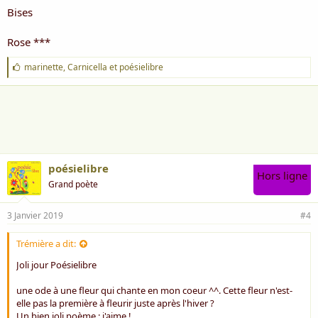
Bises
Rose ***
J
marinette
,
Carnicella
et
poésielibre
'
a
i
m
e
:
poésielibre
Hors ligne
Grand poète
3 Janvier 2019
#4
Trémière a dit:
Joli jour Poésielibre
une ode à une fleur qui chante en mon coeur ^^. Cette fleur n'est-
elle pas la première à fleurir juste après l'hiver ?
Un bien joli poème : j'aime !