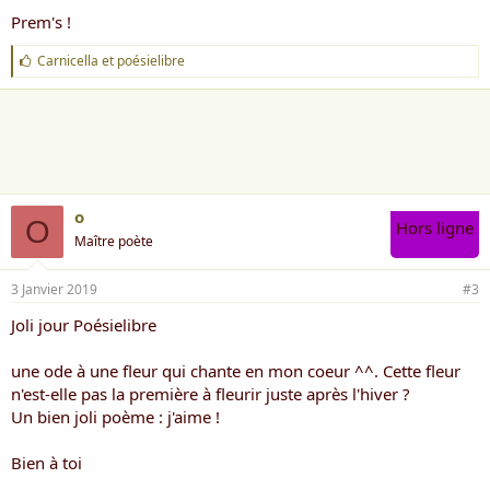
Prem's !
J
Carnicella
et
poésielibre
'
a
i
m
e
:
o
O
Hors ligne
Maître poète
3 Janvier 2019
#3
Joli jour Poésielibre
une ode à une fleur qui chante en mon coeur ^^. Cette fleur
n'est-elle pas la première à fleurir juste après l'hiver ?
Un bien joli poème : j'aime !
Bien à toi