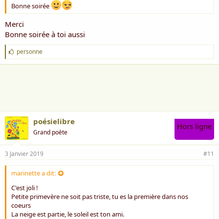
Bonne soirée
Merci
Bonne soirée à toi aussi
J
personne
'
a
i
m
e
:
poésielibre
Hors ligne
Grand poète
3 Janvier 2019
#11
marinette a dit:
C'est joli !
Petite primevère ne soit pas triste, tu es la première dans nos
coeurs
La neige est partie, le soleil est ton ami.