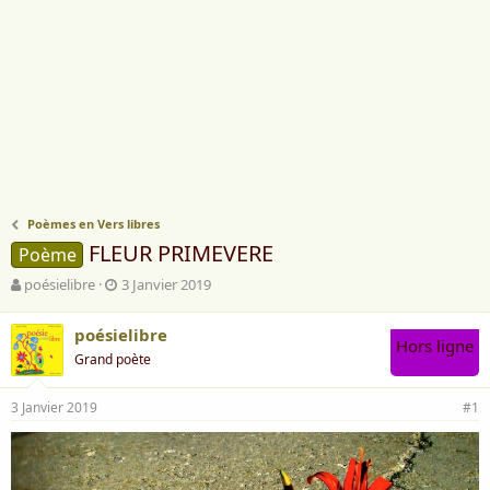
Poèmes en Vers libres
FLEUR PRIMEVERE
Poème
A
D
poésielibre
3 Janvier 2019
u
a
t
t
poésielibre
e
e
Hors ligne
Grand poète
u
d
r
e
d
d
3 Janvier 2019
#1
e
é
l
b
a
u
d
t