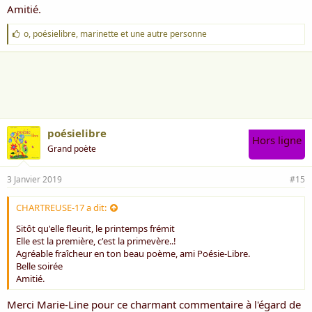
Amitié.
J
o
,
poésielibre
,
marinette
et une autre personne
'
a
i
m
e
:
poésielibre
Hors ligne
Grand poète
3 Janvier 2019
#15
CHARTREUSE-17 a dit:
Sitôt qu'elle fleurit, le printemps frémit
Elle est la première, c'est la primevère..!
Agréable fraîcheur en ton beau poème, ami Poésie-Libre.
Belle soirée
Amitié.
Merci Marie-Line pour ce charmant commentaire à l'égard de