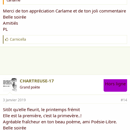
carlame
Merci de ton appréciation Carlame et de ton joli commentaire
Belle soirée
Amitiés
PL
J
Carnicella
'
a
i
m
e
:
CHARTREUSE-17
Hors ligne
Grand poète
3 Janvier 2019
#14
Sitôt qu'elle fleurit, le printemps frémit
Elle est la première, c'est la primevère..!
Agréable fraîcheur en ton beau poème, ami Poésie-Libre.
Belle soirée