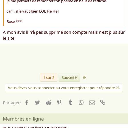
Je me permets de remonter ton poème en haut de l'affiche
car ... il le vaut bien LOL Hé Hé !
Rose ***
A mon avis il n'à pas supprimé son compte mais n'est plus sur
le site
Dernier
1 sur 2
Suivant
Vous devez vous connecter ou vous enregistrer pour répondre ici.
Facebook
Twitter
Reddit
Pinterest
Tumblr
WhatsApp
Email
Lien
Partager:
Membres en ligne
Aucun membre en ligne actuellement.