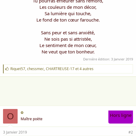
Tu pourras effleurer sans remord,
Les couleurs de mon décor,
Sa lumière qui touche,
Le fond de ton cœur farouche.
Sans peur et sans anxiété,
Ne sois pas si attristée,
Le sentiment de mon cœur,
Ne veut que ton bonheur.​
Dernière édition:
3 Janvier 2019
J
Riquet57
,
chessmec
,
CHARTREUSE-17
et 4 autres
'
a
i
m
e
:
o
O
Hors ligne
Maître poète
3 Janvier 2019
#2