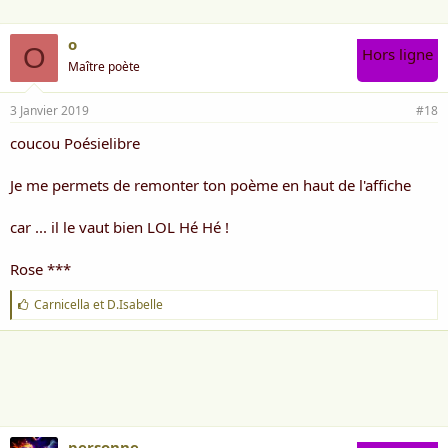
o
O
Hors ligne
Maître poète
3 Janvier 2019
#18
coucou Poésielibre
Je me permets de remonter ton poème en haut de l'affiche
car ... il le vaut bien LOL Hé Hé !
Rose ***
J
Carnicella
et
D.Isabelle
'
a
i
m
e
:
personne