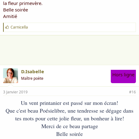
la fleur primevère.
Belle soirée
Amitié
J
Carnicella
'
a
i
m
e
:
D.Isabelle
Hors ligne
Maître poète
3 Janvier 2019
#16
Un vent printanier est passé sur mon écran!
Que c'est beau Poésielibre, une tendresse se dégage dans
tes mots pour cette jolie fleur, un bonheur à lire!
Merci de ce beau partage
Belle soirée