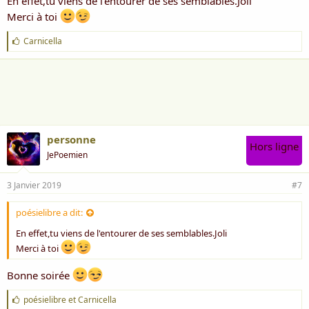
En effet,tu viens de l'entourer de ses semblables.Joli
Merci à toi
J
Carnicella
'
a
i
m
e
:
personne
Hors ligne
JePoemien
3 Janvier 2019
#7
poésielibre a dit:
En effet,tu viens de l'entourer de ses semblables.Joli
Merci à toi
Bonne soirée
J
poésielibre
et
Carnicella