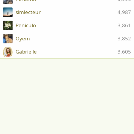
simlecteur
4,987
Peniculo
3,861
Oyem
3,852
Gabrielle
3,605