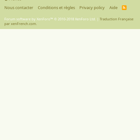
Nous contacter
Conditions et règles
Privacy policy
Aide
R
S
S
Forum software by XenForo™
© 2010-2018 XenForo Ltd.
|
Traduction Française
par xenFrench.com.