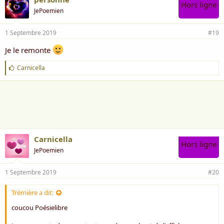
Hors ligne
JePoemien
1 Septembre 2019
#19
Je le remonte
J
Carnicella
'
a
i
m
e
:
Carnicella
Hors ligne
JePoemien
1 Septembre 2019
#20
Trémière a dit:
coucou Poésielibre