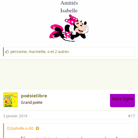
Amitiés
Isabelle
J
personne
,
marinette
,
o
et 2 autres
'
a
i
m
e
:
poésielibre
Hors ligne
Grand poète
3 Janvier 2019
#17
D.Isabelle a dit: