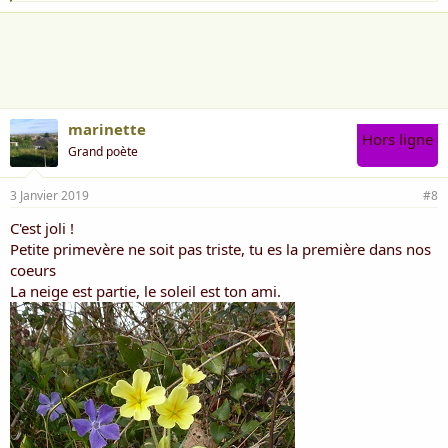
'
a
i
m
e
:
marinette
Hors ligne
Grand poète
3 Janvier 2019
#8
C'est joli !
Petite primevère ne soit pas triste, tu es la première dans nos
coeurs
La neige est partie, le soleil est ton ami.