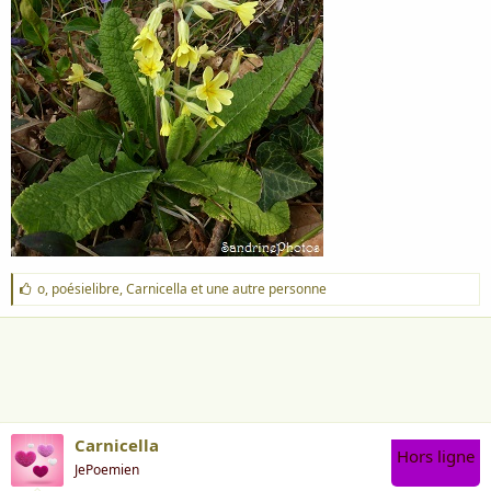
J
o
,
poésielibre
,
Carnicella
et une autre personne
'
a
i
m
e
:
Carnicella
Hors ligne
JePoemien