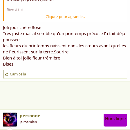
Bien à toi
Cliquez pour agrandir...
Bises
Joli jour chère Rose
Rose ***
Très juste mais il semble qu'un printemps précoce l'a fait déjà
poussée.
les fleurs du printemps naissent dans les cœurs avant qu'elles
ne fleurissent sur la terre.Sourire
Bien à toi jolie fleur trémière
Bises
J
Carnicella
'
a
i
m
e
:
personne
Hors ligne
JePoemien