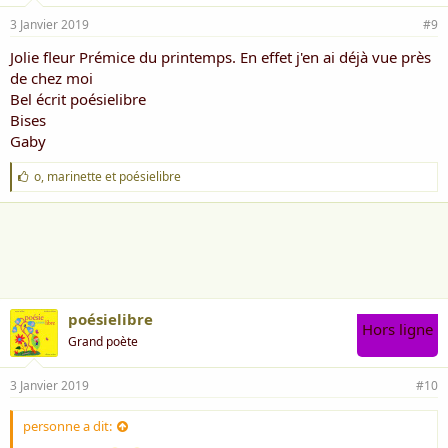
3 Janvier 2019
#9
Jolie fleur Prémice du printemps. En effet j'en ai déjà vue près
de chez moi
Bel écrit poésielibre
Bises
Gaby
J
o
,
marinette
et
poésielibre
'
a
i
m
e
:
poésielibre
Hors ligne
Grand poète
3 Janvier 2019
#10
personne a dit: