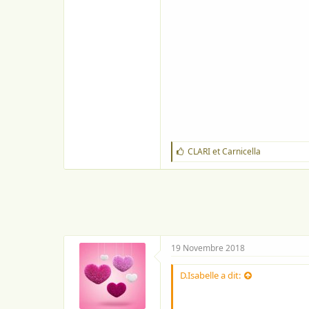
J
CLARI
et
Carnicella
'
a
i
m
e
:
19 Novembre 2018
D.Isabelle a dit: