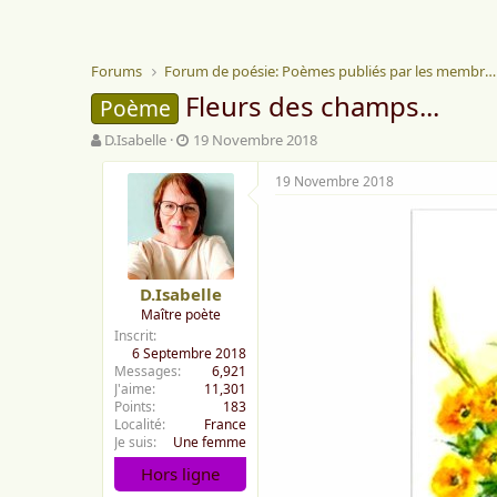
Forums
Forum de poésie: Poèmes publiés par les membres
Fleurs des champs...
Poème
A
D
D.Isabelle
19 Novembre 2018
u
a
t
t
19 Novembre 2018
e
e
u
d
r
e
d
d
e
é
D.Isabelle
l
b
Maître poète
a
u
Inscrit
d
t
6 Septembre 2018
i
Messages
6,921
s
J'aime
11,301
c
Points
183
u
Localité
France
s
Je suis
Une femme
s
Hors ligne
i