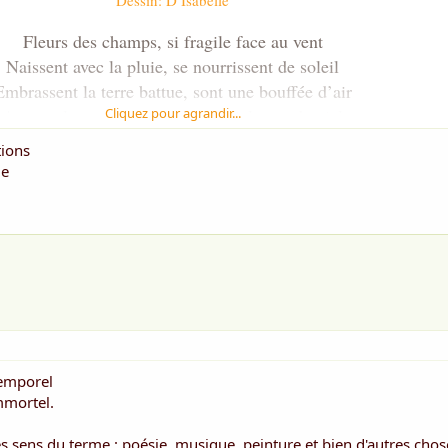
Fleurs des champs, si fragile face au vent
Naissent avec la pluie, se nourrissent de soleil
Embrassent la terre battue, sont une bouffée d’air
Aux couleurs ardentes, vue du ciel, vue du ciel
Cliquez pour agrandir...
tions
Nature parfaite et divine, qui rafraîchit l’esprit
ge
Adorable et éclatante, votre parfum est poésie
Il dévoile vos dessous, l’être humain en est fou
Il vous dépose sobrement au creux de l’oreille
’admire votre jolie robe allongée sur le pâturage,
vous caresse en douceur, pour ne pas vous faire peur
Fleurs authentiques, je vous reproduis sur la toile
es pinceaux expriment votre univers sur le terrain
temporel
oie est dans mon cœur à vous dessiner sur fond blanc
mmortel.
 offrir à tous ceux que j’aime, votre beauté naturelle
es sens du terme : poésie, musique, peinture et bien d'autres chose