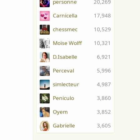
personne
20,269
Carnicella
17,948
chessmec
10,529
Moïse Wolff
10,321
D.Isabelle
6,921
Perceval
5,996
simlecteur
4,987
Peniculo
3,860
Oyem
3,852
Gabrielle
3,605