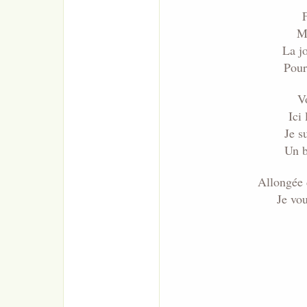
F
Me
La j
Pour
Vo
Ici
Je s
Un b
Allongée d
Je vo