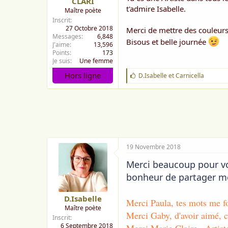
CLARI
V
t'admire Isabelle.
Maître poète
Ici
Inscrit
27 Octobre 2018
Merci de mettre des couleurs
Je s
Messages
6,848
Bisous et belle journée
Un b
J'aime
13,596
Points
173
Je suis
Une femme
Allongée 
Hors ligne
J
D.Isabelle
et
Carnicella
Je vo
'
a
i
m
e
:
19 Novembre 2018
Merci beaucoup pour vo
bonheur de partager mes
D.Isabelle
Merci Paula, tes mots me f
Maître poète
Merci Gaby, d'avoir aimé, 
Inscrit
6 Septembre 2018