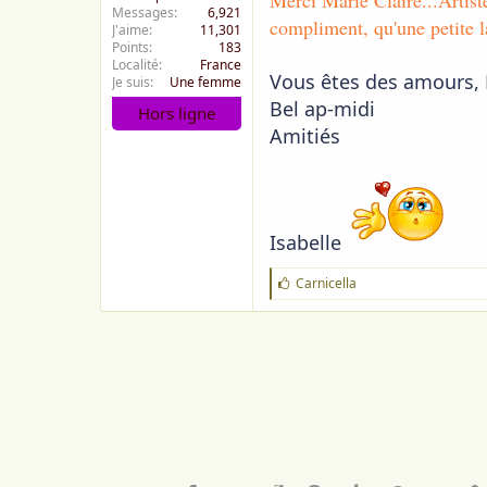
Merci Marie Claire...Artist
Messages
6,921
compliment, qu'une petite l
J'aime
11,301
Points
183
Localité
France
Vous êtes des amours, 
Je suis
Une femme
Bel ap-midi
Hors ligne
Amitiés
Isabelle
J
Carnicella
'
a
i
m
e
: