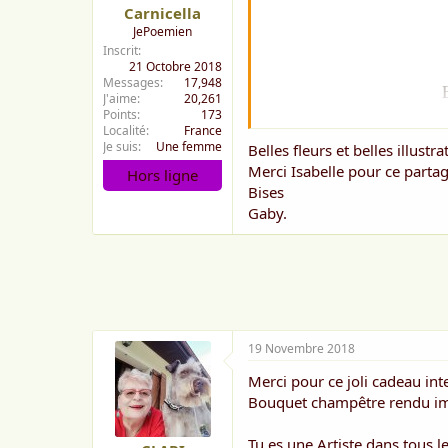
Carnicella
JePoemien
Inscrit
21 Octobre 2018
Messages
17,948
J'aime
20,261
Points
173
Localité
France
Je suis
Une femme
Belles fleurs et belles illustra
Merci Isabelle pour ce parta
Hors ligne
Bises
Gaby.
J
Je 
19 Novembre 2018
M
Merci pour ce joli cadeau in
La j
Bouquet champêtre rendu i
Pour
Tu es une Artiste dans tous l