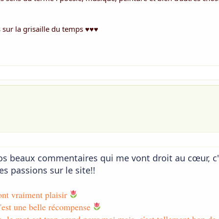
ous êtes gracieuses à l’infini, si belles à mes yeux
 les champs ont disparu, je fouine dans ma mémoire
 sur la grisaille du temps ♥♥♥
uis au village de mon enfance à cueillir délicatement
ouquet de boutons d’or dans le jardin de ma voisine
dans mes souvenirs, je vous vois sur la table de la cuisine
us caresse en douceur, vous me manquez là où je suis!
D.Isabelle
29 novembre 2017
Voir la pièce jointe 2356
D.Isabelle
s beaux commentaires qui me vont droit au cœur, c'
 passions sur le site!!
ont vraiment plaisir
c'est une belle récompense