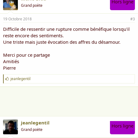
Hors ligne
Grand poète
19 Octobre 2018
#3
Difficile de ressentir une rupture comme bénéfique lorsqu'il
reste encore des sentiments.
Une triste mais juste évocation des affres du désamour.
Merci pour ce partage
Amitiés
Pierre
J
jeanlegentil
'
a
i
m
e
:
jeanlegentil
Hors ligne
Grand poète