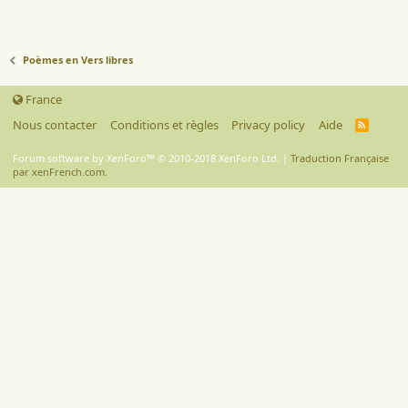
Poèmes en Vers libres
France
Nous contacter
Conditions et règles
Privacy policy
Aide
R
S
S
Forum software by XenForo™
© 2010-2018 XenForo Ltd.
|
Traduction Française
par xenFrench.com.