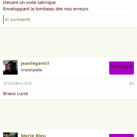
Devant un voile satirique
Enveloppant le tombeau des nos erreurs
J
jeanlegentil
'
a
i
m
e
:
jeanlegentil
Hors ligne
Grand poète
19 Octobre 2018
#2
Bravo Lucie
Merle Bleu