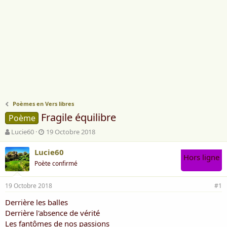
Poèmes en Vers libres
Fragile équilibre
Poème
A
D
Lucie60
19 Octobre 2018
u
a
t
t
Lucie60
Hors ligne
e
e
Poète confirmé
u
d
r
e
19 Octobre 2018
d
d
#1
e
é
Derrière les balles
l
b
Derrière l'absence de vérité
a
u
d
t
Les fantômes de nos passions