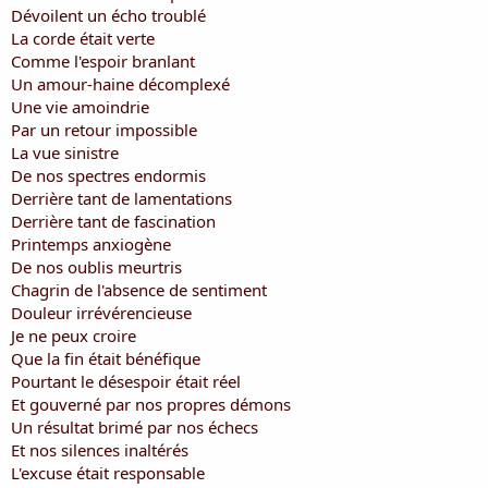
i
Dévoilent un écho troublé
s
La corde était verte
c
Comme l'espoir branlant
u
Un amour-haine décomplexé
s
Une vie amoindrie
s
i
Par un retour impossible
o
La vue sinistre
n
De nos spectres endormis
Derrière tant de lamentations
Derrière tant de fascination
Printemps anxiogène
De nos oublis meurtris
Chagrin de l'absence de sentiment
Douleur irrévérencieuse
Je ne peux croire
Que la fin était bénéfique
Pourtant le désespoir était réel
Et gouverné par nos propres démons
Un résultat brimé par nos échecs
Et nos silences inaltérés
L'excuse était responsable