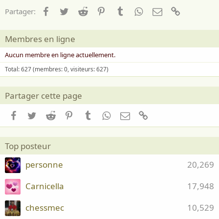
Facebook
Twitter
Reddit
Pinterest
Tumblr
WhatsApp
Email
Lien
Partager:
Membres en ligne
Aucun membre en ligne actuellement.
Total: 627 (membres: 0, visiteurs: 627)
Partager cette page
Facebook
Twitter
Reddit
Pinterest
Tumblr
WhatsApp
Email
Lien
Top posteur
personne
20,269
Carnicella
17,948
chessmec
10,529