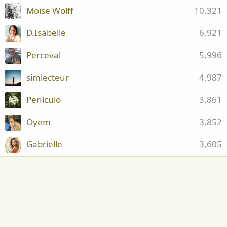
Moïse Wolff
10,321
D.Isabelle
6,921
Perceval
5,996
simlecteur
4,987
Peniculo
3,861
Oyem
3,852
Gabrielle
3,605