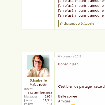
J'ai refusé, mourir d'amour e
J'ai refusé, mourir d'amour e
J'ai refusé, mourir d'amour e
J'ai refusé, mourir d'amour e
J
chessmec
et
D.Isabelle
'
a
i
m
e
:
6 Novembre 2018
Bonsoir Jean,
D.Isabelle
Maître poète
C'est bien de partager cette 
Inscrit
6 Septembre 2018
Belle soirée
Messages
6,921
J'aime
11,301
Amitiés
Points
183