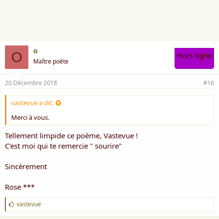
i
m
e
:
o
O
Hors ligne
Maître poète
20 Décembre 2018
#16
vastevue a dit:
Merci à vous.
Tellement limpide ce poème, Vastevue !
C'est moi qui te remercie " sourire"
Sincèrement
Rose ***
J
vastevue
'