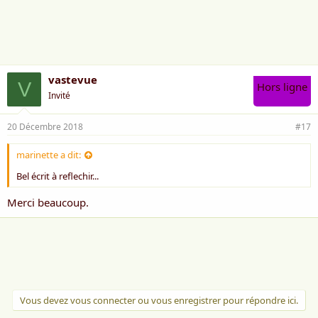
a
i
m
e
:
vastevue
V
Hors ligne
Invité
20 Décembre 2018
#17
marinette a dit:
Bel écrit à reflechir...
Merci beaucoup.
Vous devez vous connecter ou vous enregistrer pour répondre ici.