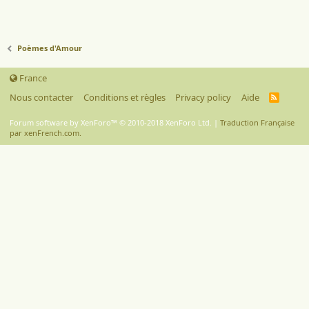
Poèmes d'Amour
France
Nous contacter
Conditions et règles
Privacy policy
Aide
R
S
S
Forum software by XenForo™
© 2010-2018 XenForo Ltd.
|
Traduction Française
par xenFrench.com.