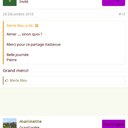
Invité
20 Décembre 2018
#13
Merle Bleu a dit:
Aimer .... sinon quoi ?
Merci pour ce partage Vastevue
Belle journée
Pierre
Grand merci!
J
Merle Bleu
'
a
i
m
e
:
marinette
Hors ligne
Grand poète