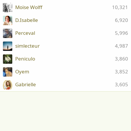
Moïse Wolff
10,321
D.Isabelle
6,920
Perceval
5,996
simlecteur
4,987
Peniculo
3,860
Oyem
3,852
Gabrielle
3,605