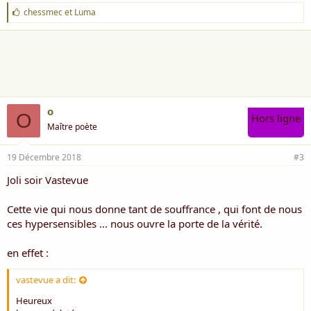
Heureux
J
chessmec
et
Luma
le coeur éclaté
'
en sanglots, en morceaux,
a
lors qu'un bout
i
d'Amour éternel
m
pénétra en lui
e
comme le Rai
:
de l'Etreinte infinie...
o
O
Hors ligne
Maître poète
19 Décembre 2018
#3
Joli soir Vastevue
Cette vie qui nous donne tant de souffrance , qui font de nous
ces hypersensibles ... nous ouvre la porte de la vérité.
en effet :
vastevue a dit:
Heureux