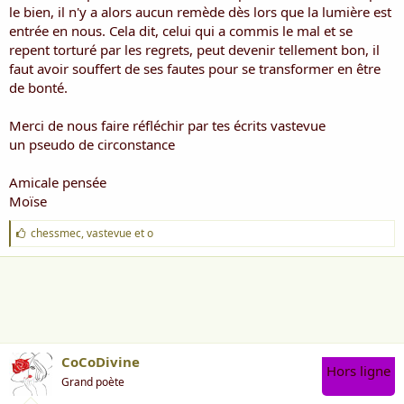
le bien, il n'y a alors aucun remède dès lors que la lumière est
entrée en nous. Cela dit, celui qui a commis le mal et se
repent torturé par les regrets, peut devenir tellement bon, il
faut avoir souffert de ses fautes pour se transformer en être
de bonté.
Merci de nous faire réfléchir par tes écrits vastevue
un pseudo de circonstance
Amicale pensée
Moïse
J
chessmec
,
vastevue
et
o
'
a
i
m
e
:
CoCoDivine
Hors ligne
Grand poète