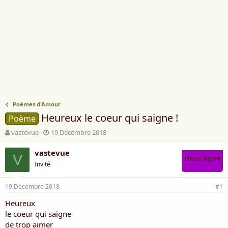
Poèmes d'Amour
Heureux le coeur qui saigne !
Poème
A
D
vastevue
19 Décembre 2018
u
a
t
t
vastevue
V
Hors ligne
e
e
Invité
u
d
r
e
19 Décembre 2018
d
d
#1
e
é
Heureux
l
b
le coeur qui saigne
a
u
d
t
de trop aimer