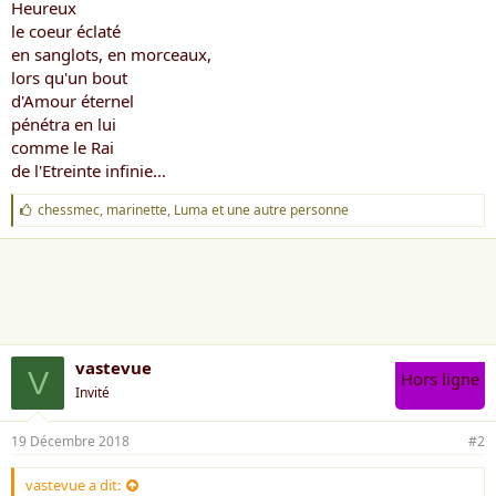
Heureux
le coeur éclaté
en sanglots, en morceaux,
lors qu'un bout
d'Amour éternel
pénétra en lui
comme le Rai
de l'Etreinte infinie...
J
chessmec
,
marinette
,
Luma
et une autre personne
'
a
i
m
e
:
vastevue
V
Hors ligne
Invité
19 Décembre 2018
#2
vastevue a dit: