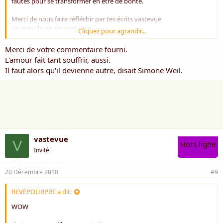
fautes pour se transformer en être de bonté.
Merci de nous faire réfléchir par tes écrits vastevue
un pseudo de circonstance
Cliquez pour agrandir...
Amicale pensée
Merci de votre commentaire fourni.
Moïse
L'amour fait tant souffrir, aussi.
Il faut alors qu'il devienne autre, disait Simone Weil.
vastevue
V
Hors ligne
Invité
20 Décembre 2018
#9
REVEPOURPRE a dit:
WOW