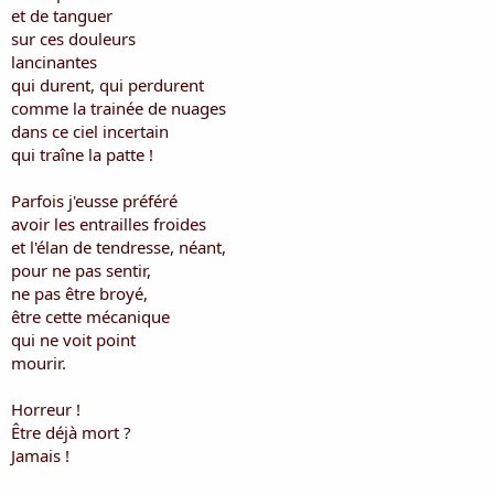
i
et de tanguer
s
sur ces douleurs
c
lancinantes
u
qui durent, qui perdurent
s
comme la trainée de nuages
s
i
dans ce ciel incertain
o
qui traîne la patte !
n
Parfois j'eusse préféré
avoir les entrailles froides
et l'élan de tendresse, néant,
pour ne pas sentir,
ne pas être broyé,
être cette mécanique
qui ne voit point
mourir.
Horreur !
Être déjà mort ?
Jamais !