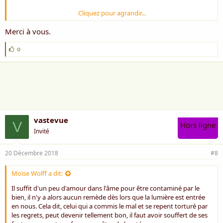
Cliquez pour agrandir...
encore faut-il être attentif et réfléchir.
Merci l'ami pour ce poème .
Merci à vous.
Bien à toi
J
o
'
Rose ***
a
i
m
e
:
vastevue
V
Hors ligne
Invité
20 Décembre 2018
#8
Moïse Wolff a dit:
Il suffit d'un peu d'amour dans l'âme pour être contaminé par le
bien, il n'y a alors aucun remède dès lors que la lumière est entrée
en nous. Cela dit, celui qui a commis le mal et se repent torturé par
les regrets, peut devenir tellement bon, il faut avoir souffert de ses