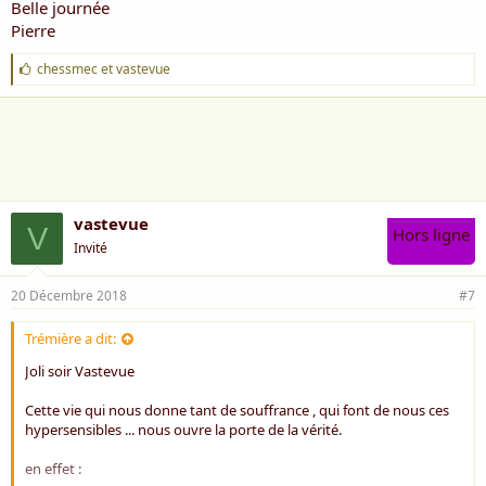
Belle journée
Pierre
J
chessmec
et
vastevue
'
a
i
m
e
:
vastevue
V
Hors ligne
Invité
20 Décembre 2018
#7
Trémière a dit:
Joli soir Vastevue
Cette vie qui nous donne tant de souffrance , qui font de nous ces
hypersensibles ... nous ouvre la porte de la vérité.
en effet :