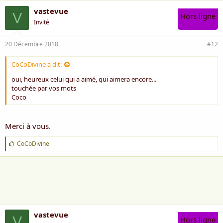
vastevue
V
Hors ligne
Invité
20 Décembre 2018
#12
CoCoDivine a dit:
oui, heureux celui qui a aimé, qui aimera encore...
touchée par vos mots
Coco
Merci à vous.
J
CoCoDivine
'
a
i
m
e
:
vastevue
V
Hors ligne