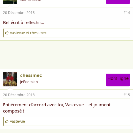
20 Décembre 2018
#14
Bel écrit à reflechir...
J
vastevue
et
chessmec
'
a
i
m
e
:
chessmec
Hors ligne
JePoemien
20 Décembre 2018
#15
Entièrement d'accord avec toi, Vastevue... et joliment
composé !
J
vastevue
'
a