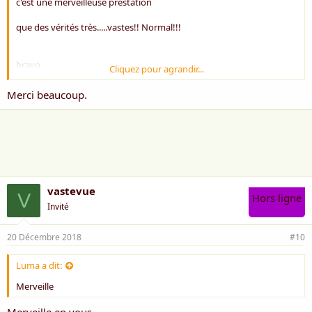
c'est une merveilleuse prestation
que des vérités très.....vastes!! Normal!!!
bravo
Cliquez pour agrandir...
Merci beaucoup.
amitiés
RP
vastevue
V
Hors ligne
Invité
20 Décembre 2018
#10
Luma a dit:
Merveille
Merveille en vous.