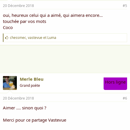
20 Décembre 2018
#5
oui, heureux celui qui a aimé, qui aimera encore...
touchée par vos mots
Coco
J
chessmec
,
vastevue
et
Luma
'
a
i
m
e
:
Merle Bleu
Hors ligne
Grand poète
20 Décembre 2018
#6
Aimer .... sinon quoi ?
Merci pour ce partage Vastevue