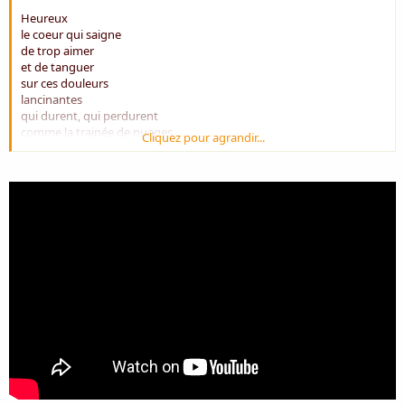
Heureux
le coeur qui saigne
de trop aimer
et de tanguer
sur ces douleurs
lancinantes
qui durent, qui perdurent
comme la trainée de nuages
Cliquez pour agrandir...
dans ce ciel incertain
qui traîne la patte !
Parfois j'eusse préféré
avoir les entrailles froides
et l'élan de tendresse, néant,
pour ne pas sentir,
ne pas être broyé,
être cette mécanique
qui ne voit point
mourir.
Horreur !
Être déjà mort ?
Jamais !