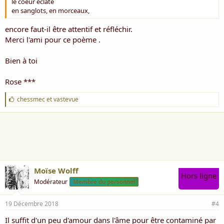
le coeur éclaté
en sanglots, en morceaux,
encore faut-il être attentif et réfléchir.
Merci l'ami pour ce poème .
Bien à toi
Rose ***
J
chessmec
et
vastevue
'
a
i
m
e
:
Moïse Wolff
Hors ligne
Modérateur
Membre du personnel
19 Décembre 2018
#4
Il suffit d'un peu d'amour dans l'âme pour être contaminé par