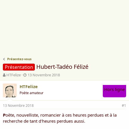
Présentez-vous
Hubert-Tadéo Félizé
Présentation
A
D
HTFelize
13 Novembre 2018
u
a
t
t
HTFelize
Hors ligne
e
e
Poète amateur
u
d
r
e
13 Novembre 2018
d
d
#1
e
é
P
oète, nouvelliste, romancier à ces heures perdues et à la
l
b
recherche de tant d'heures perdues aussi.
a
u
d
t