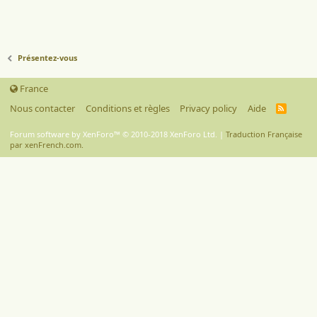
Présentez-vous
France
Nous contacter
Conditions et règles
Privacy policy
Aide
R
S
S
Forum software by XenForo™
© 2010-2018 XenForo Ltd.
|
Traduction Française
par xenFrench.com.