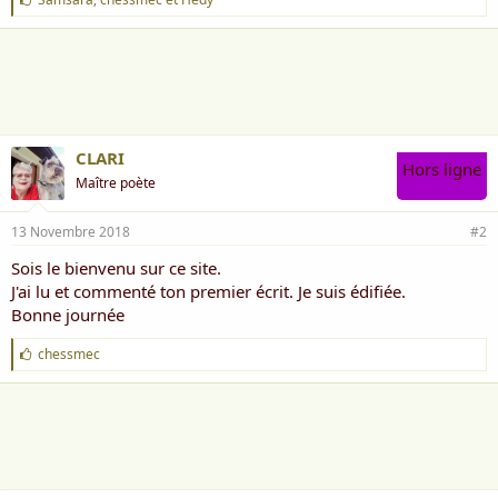
'
a
i
m
e
:
CLARI
Hors ligne
Maître poète
13 Novembre 2018
#2
Sois le bienvenu sur ce site.
J'ai lu et commenté ton premier écrit. Je suis édifiée.
Bonne journée
J
chessmec
'
a
i
m
e
: