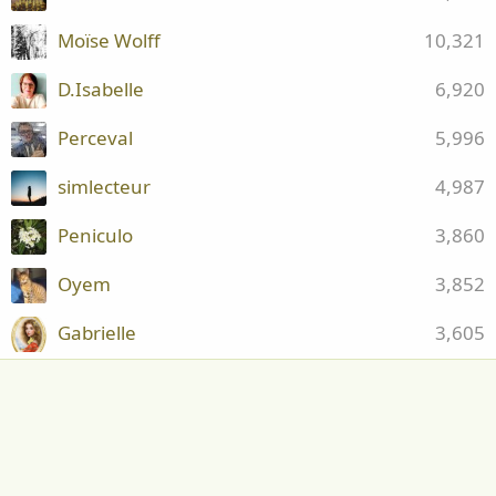
Moïse Wolff
10,321
D.Isabelle
6,920
Perceval
5,996
simlecteur
4,987
Peniculo
3,860
Oyem
3,852
Gabrielle
3,605