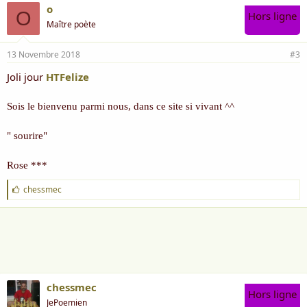
o
O
Hors ligne
Maître poète
13 Novembre 2018
#3
Joli jour
HTFelize
Sois le bienvenu parmi nous, dans ce site si vivant ^^
" sourire"
Rose ***
J
chessmec
'
a
i
m
e
:
chessmec
Hors ligne
JePoemien