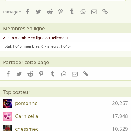
Facebook
Twitter
Reddit
Pinterest
Tumblr
WhatsApp
Email
Lien
Partager:
Membres en ligne
Aucun membre en ligne actuellement.
Total: 1,040 (membres: 0, visiteurs: 1,040)
Partager cette page
Facebook
Twitter
Reddit
Pinterest
Tumblr
WhatsApp
Email
Lien
Top posteur
personne
20,267
Carnicella
17,948
chessmec
10,529