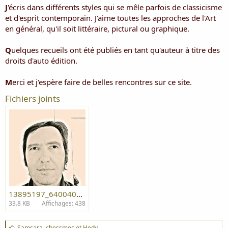
i
J
'écris dans différents styles qui se mêle parfois de classicisme
s
et d'esprit contemporain. J'aime toutes les approches de l'Art
c
en général, qu'il soit littéraire, pictural ou graphique.
u
s
Q
uelques recueils ont été publiés en tant qu'auteur à titre des
s
i
droits d'auto édition.
o
n
M
erci et j'espère faire de belles rencontres sur ce site.
Fichiers joints
13895197_640040999489428_7781164554847330002_n.jpg
33.8 KB
Affichages: 438
J
Samsara
,
chessmec
et
Hedy