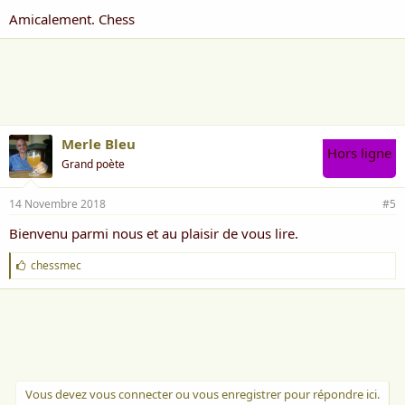
Amicalement. Chess
Merle Bleu
Hors ligne
Grand poète
14 Novembre 2018
#5
Bienvenu parmi nous et au plaisir de vous lire.
J
chessmec
'
a
i
m
e
:
Vous devez vous connecter ou vous enregistrer pour répondre ici.