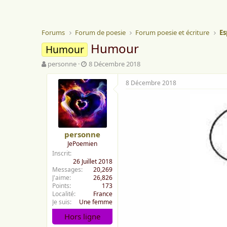
Forums
Forum de poesie
Forum poesie et écriture
Es
Humour
Humour
A
D
personne
8 Décembre 2018
u
a
t
t
8 Décembre 2018
e
e
u
d
r
e
d
d
e
é
personne
l
b
JePoemien
a
u
Inscrit
d
t
26 Juillet 2018
i
Messages
20,269
s
J'aime
26,826
c
Points
173
u
Localité
France
s
Je suis
Une femme
s
Hors ligne
i