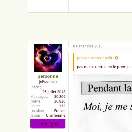
8 Décembre 2018
pois de senteur a dit:
pas mal le dernier et le premie
personne
JePoemien
Inscrit
26 Juillet 2018
Messages
20,269
J'aime
26,826
Points
173
Localité
France
Je suis
Une femme
Hors ligne