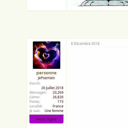
8 Décembre 2018
personne
JePoemien
Inscrit
26 Juillet 2018
Messages
20,269
J'aime
26,826
Points
173
Localité
France
Je suis
Une femme
Hors ligne