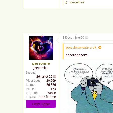
J
poésielibre
'
a
i
m
e
:
8 Décembre 2018
pois de senteur a dit:
encore encore
personne
JePoemien
Inscrit
26 Juillet 2018
Messages
20,269
J'aime
26,826
Points
173
Localité
France
Je suis
Une femme
Hors ligne