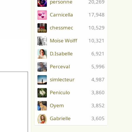
personne
20,269
Carnicella
17,948
chessmec
10,529
Moïse Wolff
10,321
D.Isabelle
6,921
Perceval
5,996
simlecteur
4,987
Peniculo
3,860
Oyem
3,852
Gabrielle
3,605