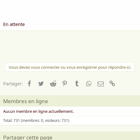
i
s
c
u
En attente
s
s
i
o
n
Vous devez vous connecter ou vous enregistrer pour répondre ici.
Facebook
Twitter
Reddit
Pinterest
Tumblr
WhatsApp
Email
Lien
Partager:
Membres en ligne
Aucun membre en ligne actuellement.
Total: 731 (membres: 0, visiteurs: 731)
Partager cette page