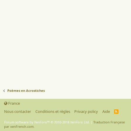
Poèmes en Acrostiches
France
Nous contacter
Conditions et règles
Privacy policy
Aide
R
S
S
Forum software by XenForo™
© 2010-2018 XenForo Ltd.
|
Traduction Française
par xenFrench.com.