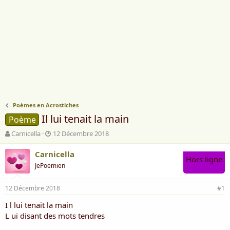
Poèmes en Acrostiches
Il lui tenait la main
Poème
A
D
Carnicella
12 Décembre 2018
u
a
t
t
Carnicella
Hors ligne
e
e
JePoemien
u
d
r
e
12 Décembre 2018
d
d
#1
e
é
I l lui tenait la main
l
b
L ui disant des mots tendres
a
u
d
t