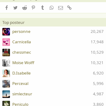
Facebook
Twitter
Reddit
Pinterest
Tumblr
WhatsApp
Email
Lien
Top posteur
personne
20,267
Carnicella
17,948
chessmec
10,529
Moïse Wolff
10,321
D.Isabelle
6,920
Perceval
5,996
simlecteur
4,987
Peniculo
3,860