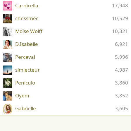
Carnicella
17,948
chessmec
10,529
Moïse Wolff
10,321
D.Isabelle
6,921
Perceval
5,996
simlecteur
4,987
Peniculo
3,860
Oyem
3,852
Gabrielle
3,605