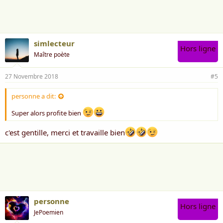
m
e
:
simlecteur
Hors ligne
Maître poète
27 Novembre 2018
#5
personne a dit:
Super alors profite bien
c'est gentille, merci et travaille bien
personne
Hors ligne
JePoemien