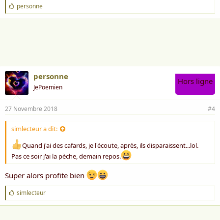
J
personne
'
a
i
m
e
:
personne
Hors ligne
JePoemien
27 Novembre 2018
#4
simlecteur a dit:
Quand j'ai des cafards, je l'écoute, après, ils disparaissent...lol.
Pas ce soir j'ai la pèche, demain repos.
Super alors profite bien
J
simlecteur
'
a
i