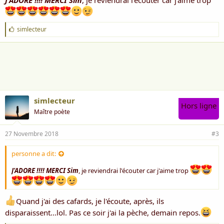
J
simlecteur
'
a
i
m
e
:
simlecteur
Hors ligne
Maître poète
27 Novembre 2018
#3
personne a dit:
J'ADORE !!!! MERCI Sim
, je reviendrai l'écouter car j'aime trop
Quand j'ai des cafards, je l'écoute, après, ils
disparaissent...lol. Pas ce soir j'ai la pèche, demain repos.