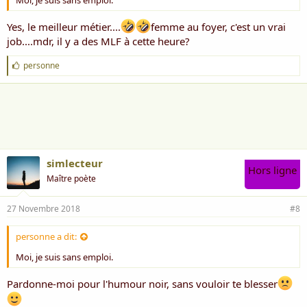
Moi, je suis sans emploi.
Yes, le meilleur métier....
femme au foyer, c'est un vrai
job....mdr, il y a des MLF à cette heure?
J
personne
'
a
i
m
e
:
simlecteur
Hors ligne
Maître poète
27 Novembre 2018
#8
personne a dit:
Moi, je suis sans emploi.
Pardonne-moi pour l'humour noir, sans vouloir te blesser