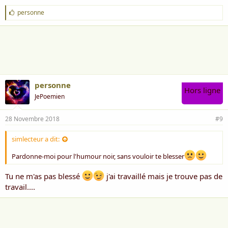
J
personne
'
a
i
m
e
:
personne
Hors ligne
JePoemien
28 Novembre 2018
#9
simlecteur a dit:
Pardonne-moi pour l'humour noir, sans vouloir te blesser
Tu ne m'as pas blessé
j'ai travaillé mais je trouve pas de
travail....