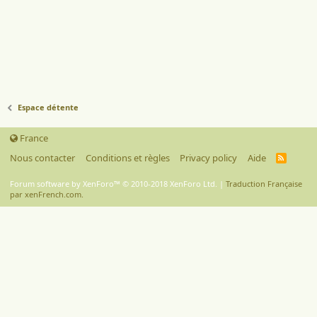
Espace détente
France
Nous contacter
Conditions et règles
Privacy policy
Aide
R
S
S
Forum software by XenForo™
© 2010-2018 XenForo Ltd.
|
Traduction Française
par xenFrench.com.