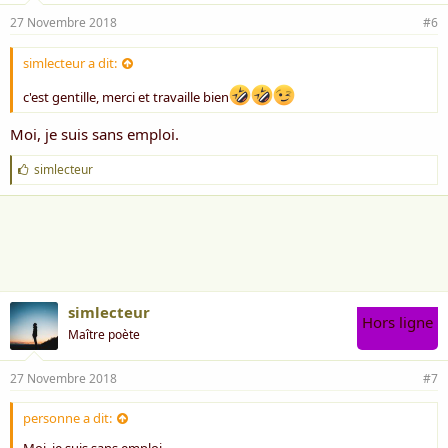
27 Novembre 2018
#6
simlecteur a dit:
c'est gentille, merci et travaille bien
Moi, je suis sans emploi.
J
simlecteur
'
a
i
m
e
:
simlecteur
Hors ligne
Maître poète
27 Novembre 2018
#7
personne a dit: