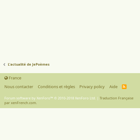
L'actualité de JePoèmes
France
Nous contacter
Conditions et règles
Privacy policy
Aide
R
S
S
Forum software by XenForo™
© 2010-2018 XenForo Ltd.
|
Traduction Française
par xenFrench.com.