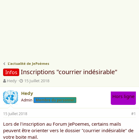
L'actualité de JePoèmes
Inscriptions "courrier indésirable"
Infos
A
D
Hedy
15 Juillet 2018
u
a
t
t
Hedy
Hors ligne
e
e
Admin
Membre du personnel
u
d
r
e
15 Juillet 2018
d
d
#1
e
é
Lors de l'inscription au Forum JePoemes, certains mails
l
b
peuvent être orienter vers le dossier "courrier indésirable" de
a
u
d
t
votre boite mail.