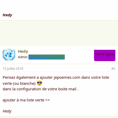
i
s
c
Hedy
u
s
s
i
o
n
Hedy
Hors ligne
Admin
Membre du personnel
15 Juillet 2018
#2
Pensez également a ajouter jepoemes.com dans votre liste
verte (ou blanche)
dans la configuration de votre boite mail .
ajouter à ma liste verte >>
Hedy