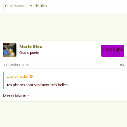
J
personne
et
Merle Bleu
'
a
i
m
e
:
Merle Bleu
Hors ligne
Grand poète
30 Octobre 2018
#4
Lysnoir a dit:
Tes photos sont vraiment très belles...
Merci Maune