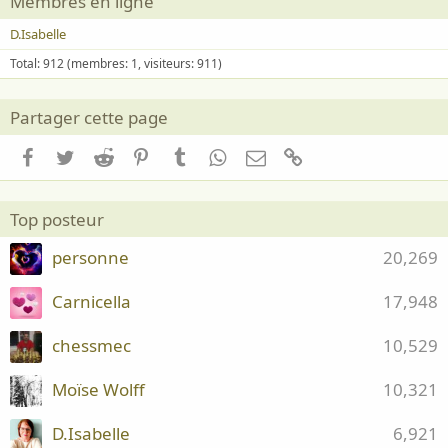
Membres en ligne
D.Isabelle
Total: 912 (membres: 1, visiteurs: 911)
Partager cette page
Facebook
Twitter
Reddit
Pinterest
Tumblr
WhatsApp
Email
Lien
Top posteur
personne
20,269
Carnicella
17,948
chessmec
10,529
Moïse Wolff
10,321
D.Isabelle
6,921