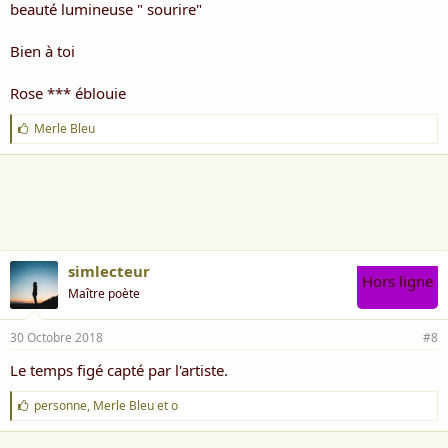
beauté lumineuse " sourire"
Bien à toi
Rose *** éblouie
J
Merle Bleu
'
a
i
m
e
:
simlecteur
Hors ligne
Maître poète
30 Octobre 2018
#8
Le temps figé capté par l'artiste.
J
personne
,
Merle Bleu
et
o
'
a