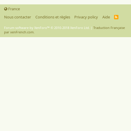
France
Nous contacter
Conditions et règles
Privacy policy
Aide
R
S
S
Forum software by XenForo™
© 2010-2018 XenForo Ltd.
|
Traduction Française
par xenFrench.com.