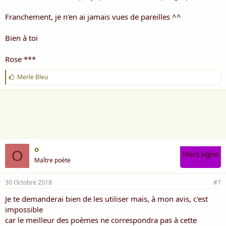
Franchement, je n'en ai jamais vues de pareilles ^^
Bien à toi
Rose ***
J
Merle Bleu
'
a
i
m
e
:
o
O
Hors ligne
Maître poète
30 Octobre 2018
#7
Je te demanderai bien de les utiliser mais, à mon avis, c'est
impossible
car le meilleur des poèmes ne correspondra pas à cette