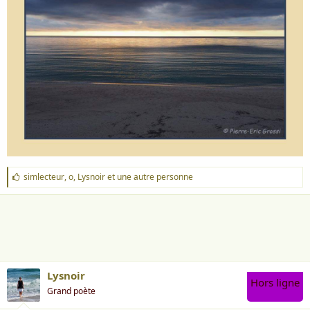
i
s
c
u
s
s
i
o
n
J
simlecteur
,
o
,
Lysnoir
et une autre personne
'
a
i
m
e
:
Lysnoir
Hors ligne
Grand poète