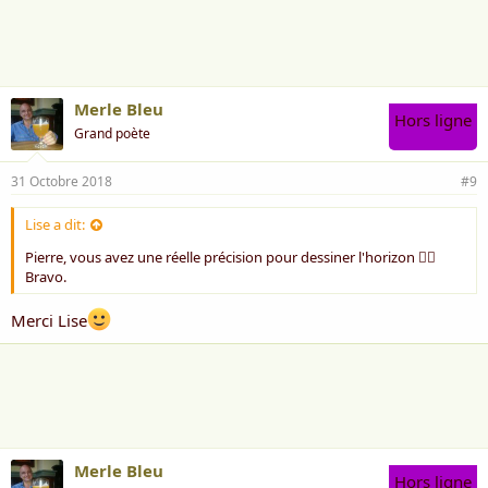
i
m
e
:
Merle Bleu
Hors ligne
Grand poète
31 Octobre 2018
#9
Lise a dit:
Pierre, vous avez une réelle précision pour dessiner l'horizon 🤹‍♀️
Bravo.
Merci Lise
Merle Bleu
Hors ligne