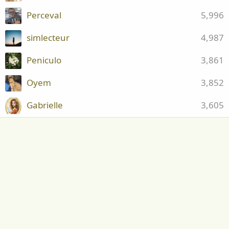
Perceval
5,996
simlecteur
4,987
Peniculo
3,861
Oyem
3,852
Gabrielle
3,605