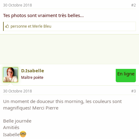
30 Octobre 2018
#2
Tes photos sont vraiment très belles...
J
personne
et
Merle Bleu
'
a
i
m
e
:
D.Isabelle
En ligne
Maître poète
30 Octobre 2018
#3
Un moment de douceur this morning, les couleurs sont
magnifiques! Merci Pierre
Belle journée
Amitiés
Isabelle