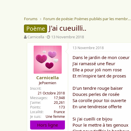
Forums
Forum de poésie: Poèmes publiés par les membres
J'ai cueuilli..
Poème
A
D
Carnicella
13 Novembre 2018
u
a
t
t
13 Novembre 2018
e
e
Dans le jardin de mon coeur
u
d
r
e
J'ai ramassé une fleur
d
d
Elle a pour joli nom rose
e
é
Et m'inspire tant de proses
Carnicella
l
b
JePoemien
a
u
D'un tendre rouge baiser
Inscrit
d
t
21 Octobre 2018
Douces perles de rosée
i
Messages
17,948
s
Sa corolle pour toi ouverte
J'aime
20,261
c
En une tendresse offerte
Points
173
u
Localité
France
s
Je suis
Une femme
Si j'ai cueilli ce bijou
s
Hors ligne
Pour le mettre à tes genoux
i