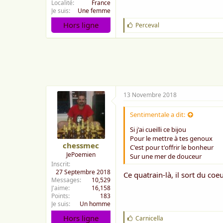
Localité
France
Je suis
Une femme
Hors ligne
J
Perceval
'
a
i
m
e
:
13 Novembre 2018
Sentimentale a dit:
Si j'ai cueilli ce bijou
Pour le mettre à tes genoux
chessmec
C'est pour t'offrir le bonheur
JePoemien
Sur une mer de douceur
Inscrit
27 Septembre 2018
Ce quatrain-là, il sort du coe
Messages
10,529
J'aime
16,158
Points
183
Je suis
Un homme
Hors ligne
J
Carnicella