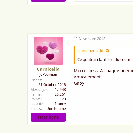
'
a
i
m
e
:
13 Novembre 2018
chessmec a dit:
Ce quatrain-là, il sort du coeur 
Carnicella
Merci chess. A chaque poème 
JePoemien
Amicalement
Inscrit
Gaby
21 Octobre 2018
Messages
17,948
J'aime
20,261
Points
173
Localité
France
Je suis
Une femme
Hors ligne