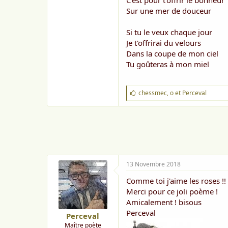
C'est pour t'offrir le bonheur
o
n
Sur une mer de douceur
Si tu le veux chaque jour
Je t'offrirai du velours
Dans la coupe de mon ciel
Tu goûteras à mon miel
J
chessmec
,
o
et
Perceval
'
a
i
m
e
:
13 Novembre 2018
Comme toi j'aime les roses !!
Merci pour ce joli poème !
Amicalement ! bisous
Perceval
Perceval
Maître poète