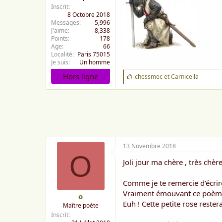
Inscrit
8 Octobre 2018
Messages
5,996
J'aime
8,338
Points
178
Age
66
Localité
Paris 75015
Je suis
Un homme
Hors ligne
J
chessmec
et
Carnicella
'
a
i
m
e
:
13 Novembre 2018
O
Joli jour ma chère , très chèr
Comme je te remercie d'écrire
Vraiment émouvant ce poèm
o
Euh ! Cette petite rose restera
Maître poète
Inscrit