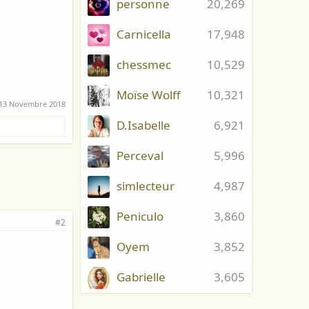
personne
20,269
Carnicella
17,948
chessmec
10,529
Moïse Wolff
10,321
13 Novembre 2018
D.Isabelle
6,921
Perceval
5,996
simlecteur
4,987
Peniculo
3,860
#2
Oyem
3,852
Gabrielle
3,605