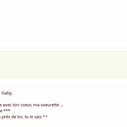
e Gaby,
 avec ton coeur, ma soeurette ...
e ***
 près de toi, tu le sais ^^