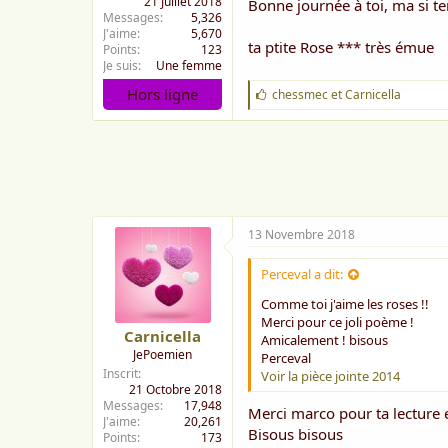
21 Juillet 2018
Bonne journée à toi, ma si t
Messages
5,326
J'aime
5,670
ta ptite Rose *** très émue
Points
123
Je suis
Une femme
Hors ligne
J
chessmec
et
Carnicella
'
a
i
m
e
:
13 Novembre 2018
Perceval a dit:
Comme toi j'aime les roses !!
Merci pour ce joli poème !
Carnicella
Amicalement ! bisous
JePoemien
Perceval
Inscrit
Voir la pièce jointe 2014
21 Octobre 2018
Messages
17,948
Merci marco pour ta lecture 
J'aime
20,261
Bisous bisous
Points
173