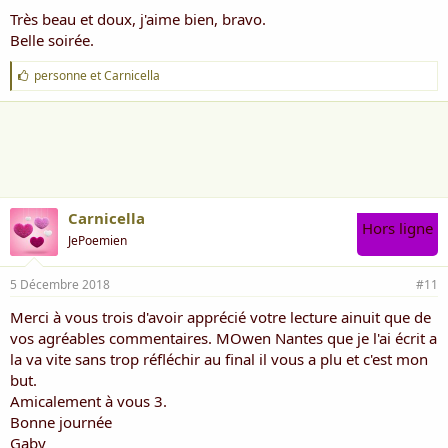
Très beau et doux, j'aime bien, bravo.
Belle soirée.
J
personne
et
Carnicella
'
a
i
m
e
:
Carnicella
Hors ligne
JePoemien
5 Décembre 2018
#11
Merci à vous trois d'avoir apprécié votre lecture ainuit que de
vos agréables commentaires. MOwen Nantes que je l'ai écrit a
la va vite sans trop réfléchir au final il vous a plu et c'est mon
but.
Amicalement à vous 3.
Bonne journée
Gaby