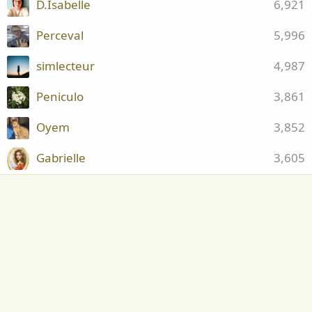
D.Isabelle
6,921
Perceval
5,996
simlecteur
4,987
Peniculo
3,861
Oyem
3,852
Gabrielle
3,605