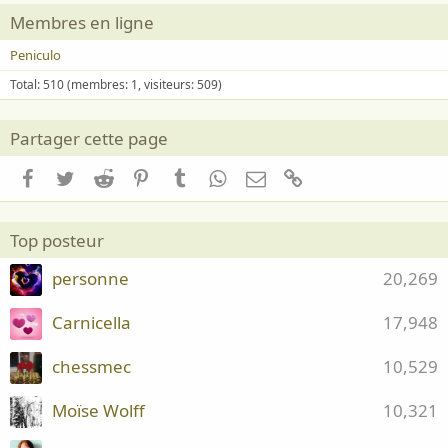
Membres en ligne
Peniculo
Total: 510 (membres: 1, visiteurs: 509)
Partager cette page
Facebook
Twitter
Reddit
Pinterest
Tumblr
WhatsApp
Email
Lien
Top posteur
personne
20,269
Carnicella
17,948
chessmec
10,529
Moïse Wolff
10,321