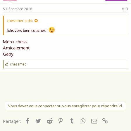
5 Décembre 2018
#13
chessmec a dit:
Jolis vers bien couchés !
Merci chess
Amicalement
Gaby
J
chessmec
'
a
i
m
e
:
Vous devez vous connecter ou vous enregistrer pour répondre ici.
Facebook
Twitter
Reddit
Pinterest
Tumblr
WhatsApp
Email
Lien
Partager: