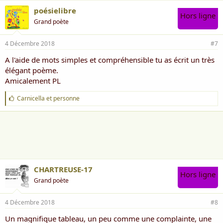
poésielibre
Hors ligne
Grand poète
4 Décembre 2018
#7
A l'aide de mots simples et compréhensible tu as écrit un très
élégant poème.
Amicalement PL
J
Carnicella
et
personne
'
a
i
m
e
:
CHARTREUSE-17
Hors ligne
Grand poète
4 Décembre 2018
#8
Un magnifique tableau, un peu comme une complainte, une