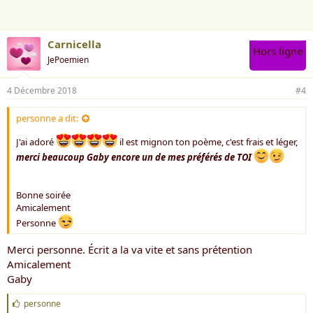
:
Carnicella
Hors ligne
JePoemien
4 Décembre 2018
#4
personne a dit:
J'ai adoré
il est mignon ton poème, c'est frais et léger,
merci beaucoup Gaby encore un de mes préférés de TOI
Bonne soirée
Amicalement
Personne
Merci personne. Écrit a la va vite et sans prétention
Amicalement
Gaby
J
personne