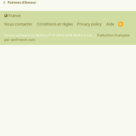
Poèmes d'Amour
France
Nous contacter
Conditions et règles
Privacy policy
Aide
R
S
S
Forum software by XenForo™
© 2010-2018 XenForo Ltd.
|
Traduction Française
par xenFrench.com.