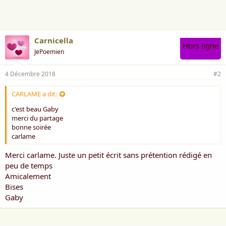
m
e
:
Carnicella
Hors ligne
JePoemien
4 Décembre 2018
#2
CARLAME a dit:
c'est beau Gaby
merci du partage
bonne soirée
carlame
Merci carlame. Juste un petit écrit sans prétention rédigé en
peu de temps
Amicalement
Bises
Gaby