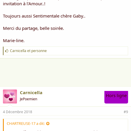
invitation à l'Amour..!
Toujours aussi Sentimentale chère Gaby..
Merci du partage, belle soirée.
Marie-line.
J
Carnicella
et
personne
'
a
i
m
e
:
Carnicella
Hors ligne
JePoemien
4 Décembre 2018
#9
CHARTREUSE-17 a dit: