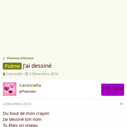
Poèmes d'Amour
J'ai dessiné
Poème
A
D
Carnicella
4 Décembre 2018
u
a
t
t
Carnicella
Hors ligne
e
e
JePoemien
u
d
r
e
4 Décembre 2018
d
d
#1
e
é
Du bout de mon crayon
l
b
J'ai dessiné ton nom
a
u
d
t
Tu étais un oiseau