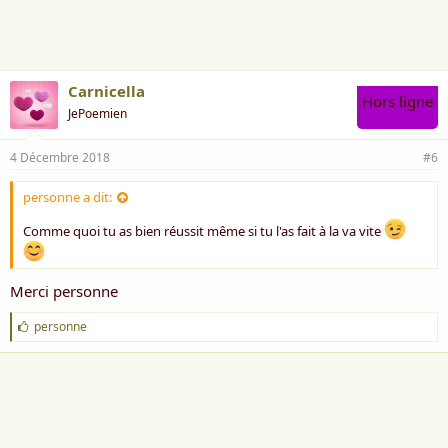
m
e
:
Carnicella
Hors ligne
JePoemien
4 Décembre 2018
#6
personne a dit:
Comme quoi tu as bien réussit même si tu l'as fait à la va vite
Merci personne
J
personne
'
a
i
m
e
: