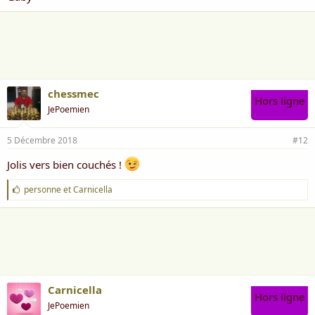
chessmec
Hors ligne
JePoemien
5 Décembre 2018
#12
Jolis vers bien couchés !
J
personne
et
Carnicella
'
a
i
m
e
:
Carnicella
Hors ligne
JePoemien