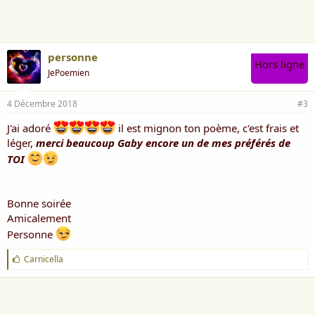
personne
Hors ligne
JePoemien
4 Décembre 2018
#3
J'ai adoré
il est mignon ton poème, c'est frais et
léger,
merci beaucoup Gaby encore un de mes préférés de
TOI
Bonne soirée
Amicalement
Personne
J
Carnicella
'
a
i
m
e