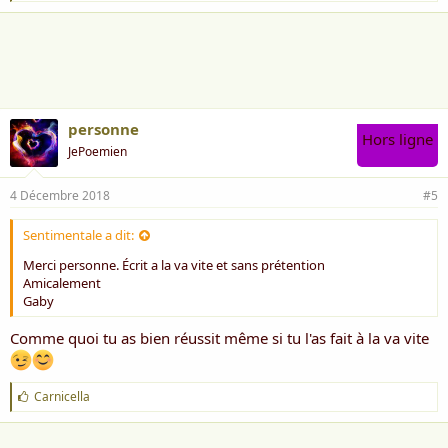
'
a
i
m
e
:
personne
Hors ligne
JePoemien
4 Décembre 2018
#5
Sentimentale a dit:
Merci personne. Écrit a la va vite et sans prétention
Amicalement
Gaby
Comme quoi tu as bien réussit même si tu l'as fait à la va vite
J
Carnicella
'
a
i