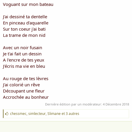
i
Voguant sur mon bateau
s
c
J'ai dessiné ta dentelle
u
En pinceau d'aquarelle
s
Sur ton coeur j'ai bati
s
i
La trame de mon nid
o
n
Avec un noir fusain
Je t'ai fait un dessin
A l'encre de tes yeux
J'écris ma vie en bleu
Au rouge de tes lèvres
J'ai colorié un rêve
Découpant une fleur
Accrochée au bonheur
Dernière édition par un modérateur:
4 Décembre 2018
J
chessmec
,
simlecteur
,
Slimane
et 3 autres
'
a
i