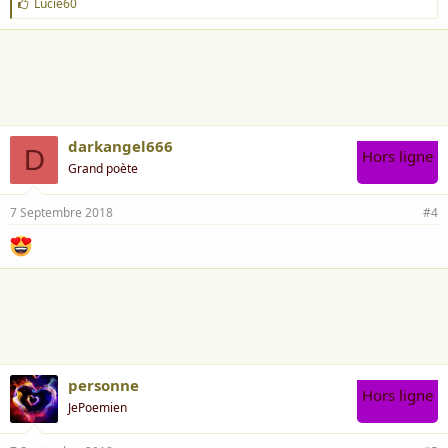
J
Lucie60
'
a
i
m
e
:
darkangel666
D
Hors ligne
Grand poète
7 Septembre 2018
#4
personne
Hors ligne
JePoemien