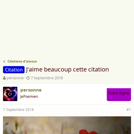
Citations d'amour
J'aime beaucoup cette citation
Citation
A
D
personne
7 Septembre 2018
u
a
t
t
personne
Hors ligne
e
e
JePoemien
u
d
r
e
7 Septembre 2018
d
d
#1
e
é
l
b
a
u
d
t