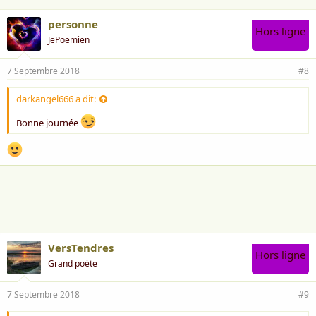
personne
Hors ligne
JePoemien
7 Septembre 2018
#8
darkangel666 a dit:
Bonne journée
VersTendres
Hors ligne
Grand poète
7 Septembre 2018
#9