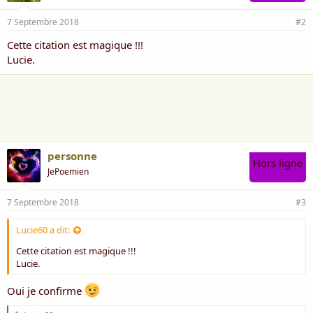
7 Septembre 2018
#2
Cette citation est magique !!!
Lucie.
personne
Hors ligne
JePoemien
7 Septembre 2018
#3
Lucie60 a dit:
Cette citation est magique !!!
Lucie.
Oui je confirme