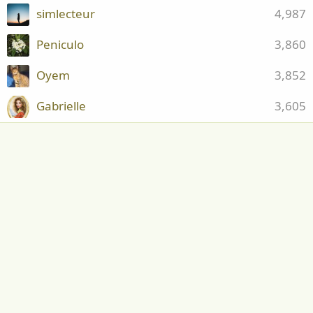
simlecteur
4,987
Peniculo
3,860
Oyem
3,852
Gabrielle
3,605