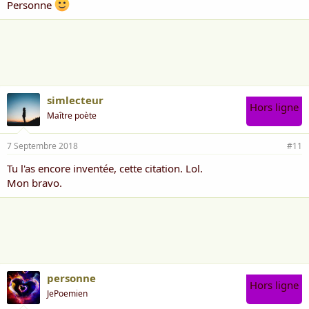
Personne
simlecteur
Hors ligne
Maître poète
7 Septembre 2018
#11
Tu l'as encore inventée, cette citation. Lol.
Mon bravo.
personne
Hors ligne
JePoemien