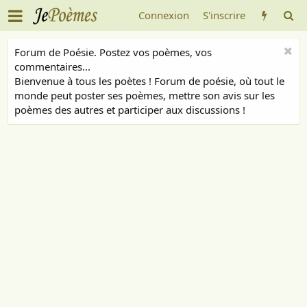
Connexion
S'inscrire
Forum de Poésie. Postez vos poèmes, vos
commentaires...
Bienvenue à tous les poètes ! Forum de poésie, où tout le
monde peut poster ses poèmes, mettre son avis sur les
poèmes des autres et participer aux discussions !