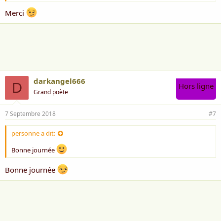
Merci
darkangel666
D
Hors ligne
Grand poète
7 Septembre 2018
#7
personne a dit:
Bonne journée
Bonne journée