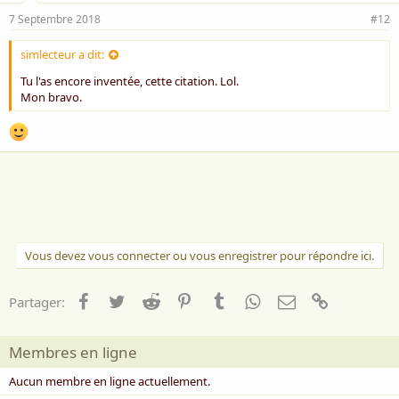
7 Septembre 2018
#12
simlecteur a dit:
Tu l'as encore inventée, cette citation. Lol.
Mon bravo.
Vous devez vous connecter ou vous enregistrer pour répondre ici.
Facebook
Twitter
Reddit
Pinterest
Tumblr
WhatsApp
Email
Lien
Partager:
Membres en ligne
Aucun membre en ligne actuellement.