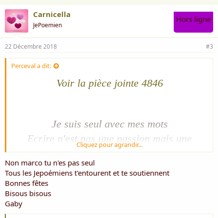
Carnicella
Hors ligne
JePoemien
22 Décembre 2018
#3
Perceval a dit:
Voir la pièce jointe 4846
Je suis seul avec mes mots
Ecrire n'est pas une passion mais une
Cliquez pour agrandir...
nécessité
Non marco tu n'es pas seul
Tous les Jepoémiens t'entourent et te soutiennent
Savoir oublier ma solitude et vivre de mes
Bonnes fêtes
maux
Bisous bisous
Gaby
User de ma plume avec simplicité