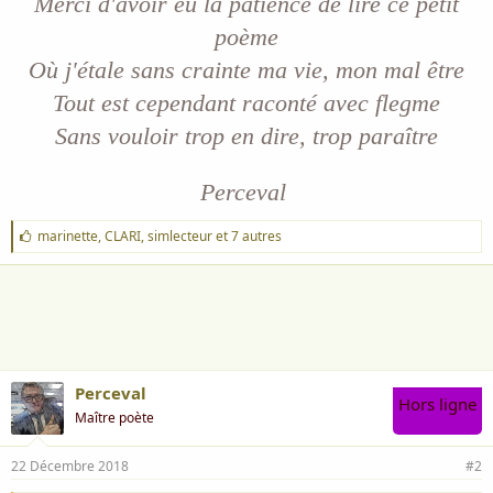
Merci d'avoir eu la patience de lire ce petit
poème
Où j'étale sans crainte ma vie, mon mal être
Tout est cependant raconté avec flegme
Sans vouloir trop en dire, trop paraître
Perceval
J
marinette
,
CLARI
,
simlecteur
et 7 autres
'
a
i
m
e
:
Perceval
Hors ligne
Maître poète
22 Décembre 2018
#2