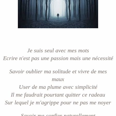
i
s
c
u
s
s
i
o
n
Je suis seul avec mes mots
Ecrire n'est pas une passion mais une nécessité
Savoir oublier ma solitude et vivre de mes
maux
User de ma plume avec simplicité
Il me faudrait pourtant quitter ce radeau
Sur lequel je m'agrippe pour ne pas me noyer
Savoir me confier naturellement