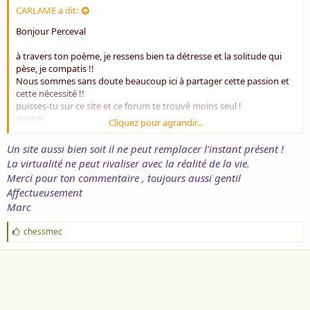
CARLAME a dit:
Bonjour Perceval
à travers ton poème, je ressens bien ta détresse et la solitude qui
pèse, je compatis !!
Nous sommes sans doute beaucoup ici à partager cette passion et
cette nécessité !!
puisses-tu sur ce site et ce forum te trouvé moins seul !
amitiés
Cliquez pour agrandir...
carlame
Un site aussi bien soit il ne peut remplacer l'instant présent !
La virtualité ne peut rivaliser avec la réalité de la vie.
Merci pour ton commentaire , toujours aussi gentil
Affectueusement
Marc
J
chessmec
'
a
i
m
e
: