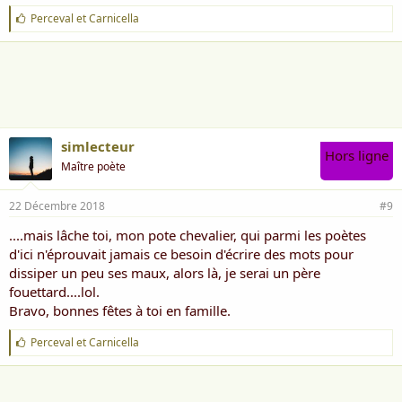
J
Perceval
et
Carnicella
'
a
i
m
e
:
simlecteur
Hors ligne
Maître poète
22 Décembre 2018
#9
....mais lâche toi, mon pote chevalier, qui parmi les poètes
d'ici n'éprouvait jamais ce besoin d'écrire des mots pour
dissiper un peu ses maux, alors là, je serai un père
fouettard....lol.
Bravo, bonnes fêtes à toi en famille.
J
Perceval
et
Carnicella
'
a
i
m