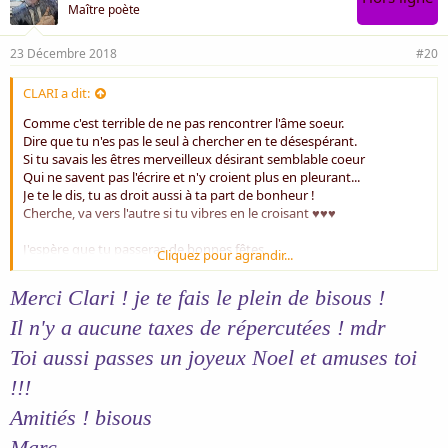
Maître poète
23 Décembre 2018
#20
CLARI a dit:
Comme c'est terrible de ne pas rencontrer l'âme soeur.
Dire que tu n'es pas le seul à chercher en te désespérant.
Si tu savais les êtres merveilleux désirant semblable coeur
Qui ne savent pas l'écrire et n'y croient plus en pleurant...
Je te le dis, tu as droit aussi à ta part de bonheur !
Cherche, va vers l'autre si tu vibres en le croisant ♥♥♥
J'espère que tu passeras de bonnes fêtes.
Cliquez pour agrandir...
Tous mes voeux pour que les tiens se réalisent.
Merci Clari ! je te fais le plein de bisous !
Amitié sincère
Il n'y a aucune taxes de répercutées ! mdr
Toi aussi passes un joyeux Noel et amuses toi
!!!
Amitiés ! bisous
Marc