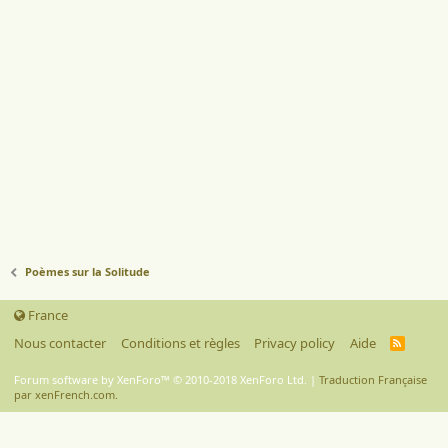
Poèmes sur la Solitude
France
Nous contacter
Conditions et règles
Privacy policy
Aide
R
S
S
Forum software by XenForo™
© 2010-2018 XenForo Ltd.
|
Traduction Française
par xenFrench.com.