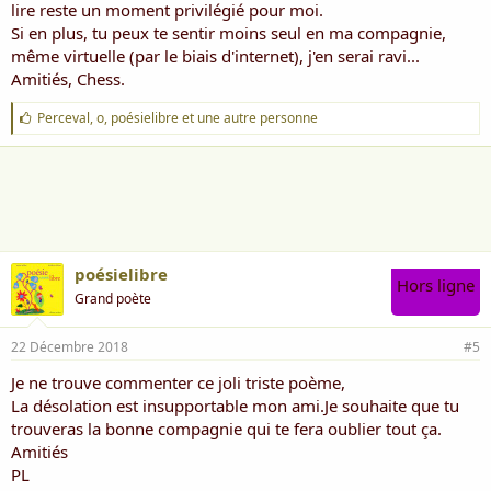
lire reste un moment privilégié pour moi.
Mais je pense encore pouvoir finir en beauté
Si en plus, tu peux te sentir moins seul en ma compagnie,
même virtuelle (par le biais d'internet), j'en serai ravi...
Espérant celle qui aura la patience de
Amitiés, Chess.
m'aimer
J
Perceval
,
o
,
poésielibre
et une autre personne
Sans crainte d'avoir a être jugé
'
a
i
Merci d'avoir eu la patience de lire ce petit
m
e
poème
:
Où j'étale sans crainte ma vie, mon mal être
poésielibre
Tout est cependant raconté avec flegme
Hors ligne
Grand poète
Sans vouloir trop en dire, trop paraître
22 Décembre 2018
#5
Perceval
Je ne trouve commenter ce joli triste poème,
La désolation est insupportable mon ami.Je souhaite que tu
trouveras la bonne compagnie qui te fera oublier tout ça.
Amitiés
PL