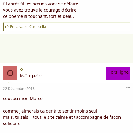
fil après fil les nœuds vont se défaire
vous avez trouvé le courage d'écrire
ce poème si touchant, fort et beau.
J
Perceval
et
Carnicella
'
a
i
m
e
:
o
O
Hors ligne
Maître poète
22 Décembre 2018
#7
coucou mon Marco
comme j'aimerais t'aider à te sentir moins seul !
mais, tu sais .. tout le site t'aime et t'accompagne de façon
solidaire