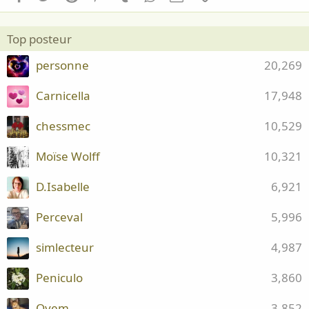
Top posteur
personne
20,269
Carnicella
17,948
chessmec
10,529
Moïse Wolff
10,321
D.Isabelle
6,921
Perceval
5,996
simlecteur
4,987
Peniculo
3,860
Oyem
3,852