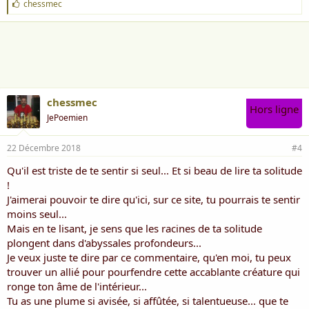
Il me faudrait pourtant quitter ce radeau
J
chessmec
'
Sur lequel je m'agrippe pour ne pas me
a
i
noyer
m
e
:
Savoir me confier naturellement
Entériner tous ces foutus silences
chessmec
Hors ligne
Utiliser les mots sans violences
JePoemien
Laisser la vérité éclater tout simplement
22 Décembre 2018
#4
Qu'il est triste de te sentir si seul... Et si beau de lire ta solitude
Avec les années qui passent et qui font tâche
!
Viendra le temps où il me faudra rendre
J'aimerai pouvoir te dire qu'ici, sur ce site, tu pourrais te sentir
compte
moins seul...
Mais en te lisant, je sens que les racines de ta solitude
Ecrire ! coucher sur le papier les maux qui
plongent dans d'abyssales profondeurs...
fâchent
Je veux juste te dire par ce commentaire, qu'en moi, tu peux
trouver un allié pour pourfendre cette accablante créature qui
Croire enfin que je ne suis pas un laissé
ronge ton âme de l'intérieur...
pour compte
Tu as une plume si avisée, si affûtée, si talentueuse... que te