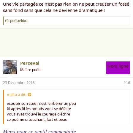
Une vie partagée ce n'est pas rien on ne peut creuser un fossé
sans fond sans que cela ne devienne dramatique !
J
poésielibre
'
a
i
m
e
:
Perceval
Hors ligne
Maître poète
23 Décembre 2018
#16
maïta a dit:
écouter son cœur c'est le libérer un peu
fil après fil les nœuds vont se défaire
vous avez trouvé le courage d'écrire
ce poème si touchant, fort et beau.
Merci pour ce gentil commentaire