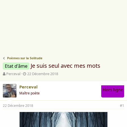
Poèmes sur la Solitude
Je suis seul avec mes mots
Etat d'âme
A
D
Perceval
22 Décembre 2018
u
a
t
t
Perceval
e
e
Hors ligne
Maître poète
u
d
r
e
d
d
22 Décembre 2018
#1
e
é
l
b
a
u
d
t