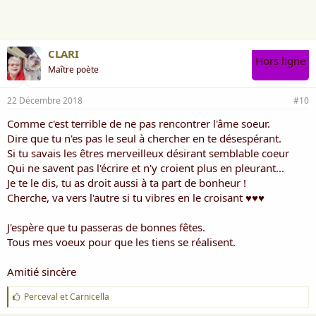
e
:
CLARI
Hors ligne
Maître poète
22 Décembre 2018
#10
Comme c'est terrible de ne pas rencontrer l'âme soeur.
Dire que tu n'es pas le seul à chercher en te désespérant.
Si tu savais les êtres merveilleux désirant semblable coeur
Qui ne savent pas l'écrire et n'y croient plus en pleurant...
Je te le dis, tu as droit aussi à ta part de bonheur !
Cherche, va vers l'autre si tu vibres en le croisant ♥♥♥
J'espère que tu passeras de bonnes fêtes.
Tous mes voeux pour que les tiens se réalisent.
Amitié sincère
J
Perceval
et
Carnicella
'