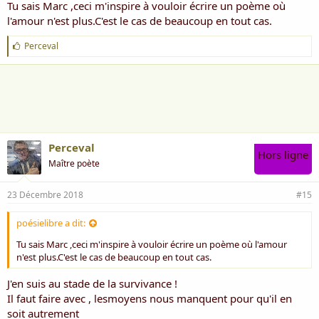
Tu sais Marc ,ceci m'inspire à vouloir écrire un poème où
l'amour n'est plus.C'est le cas de beaucoup en tout cas.
J
Perceval
'
a
i
m
e
:
Perceval
Hors ligne
Maître poète
23 Décembre 2018
#15
poésielibre a dit:
Tu sais Marc ,ceci m'inspire à vouloir écrire un poème où l'amour
n'est plus.C'est le cas de beaucoup en tout cas.
J'en suis au stade de la survivance !
Il faut faire avec , lesmoyens nous manquent pour qu'il en
soit autrement