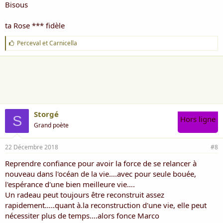
Bisous
ta Rose *** fidèle
J
Perceval
et
Carnicella
'
a
i
m
e
:
Storgé
S
Hors ligne
Grand poète
22 Décembre 2018
#8
Reprendre confiance pour avoir la force de se relancer à
nouveau dans l'océan de la vie….avec pour seule bouée,
l'espérance d'une bien meilleure vie….
Un radeau peut toujours être reconstruit assez
rapidement…..quant à.la reconstruction d'une vie, elle peut
nécessiter plus de temps….alors fonce Marco