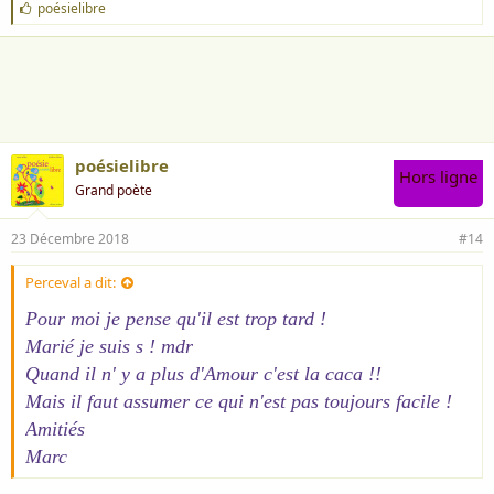
J
poésielibre
'
a
i
m
e
:
poésielibre
Hors ligne
Grand poète
23 Décembre 2018
#14
Perceval a dit:
Pour moi je pense qu'il est trop tard !
Marié je suis s ! mdr
Quand il n' y a plus d'Amour c'est la caca !!
Mais il faut assumer ce qui n'est pas toujours facile !
Amitiés
Marc