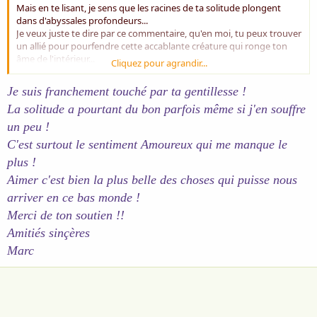
Mais en te lisant, je sens que les racines de ta solitude plongent
dans d'abyssales profondeurs...
Je veux juste te dire par ce commentaire, qu'en moi, tu peux trouver
un allié pour pourfendre cette accablante créature qui ronge ton
âme de l'intérieur...
Cliquez pour agrandir...
Tu as une plume si avisée, si affûtée, si talentueuse... que te lire reste
un moment privilégié pour moi.
Je suis franchement touché par ta gentillesse !
Si en plus, tu peux te sentir moins seul en ma compagnie, même
La solitude a pourtant du bon parfois même si j'en souffre
virtuelle (par le biais d'internet), j'en serai ravi...
Amitiés, Chess.
un peu !
C'est surtout le sentiment Amoureux qui me manque le
plus !
Aimer c'est bien la plus belle des choses qui puisse nous
arriver en ce bas monde !
Merci de ton soutien !!
Amitiés sinçères
Marc