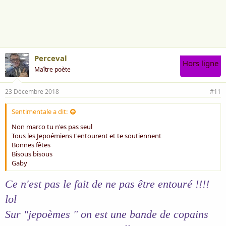
a
i
m
e
:
Perceval
Hors ligne
Maître poète
23 Décembre 2018
#11
Sentimentale a dit:
Non marco tu n'es pas seul
Tous les Jepoémiens t'entourent et te soutiennent
Bonnes fêtes
Bisous bisous
Gaby
Ce n'est pas le fait de ne pas être entouré !!!!
lol
Sur "jepoèmes " on est une bande de copains