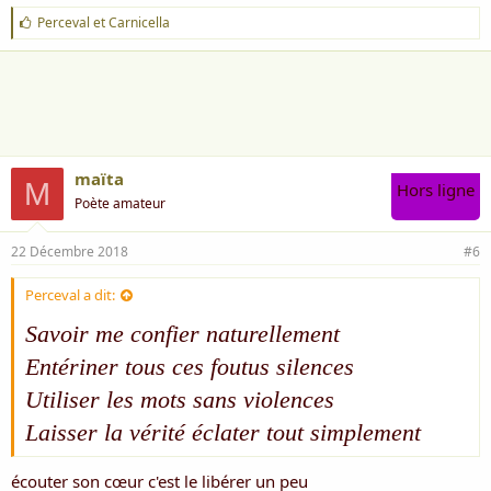
J
Perceval
et
Carnicella
'
a
i
m
e
:
maïta
M
Hors ligne
Poète amateur
22 Décembre 2018
#6
Perceval a dit:
Savoir me confier naturellement
Entériner tous ces foutus silences
Utiliser les mots sans violences
Laisser la vérité éclater tout simplement
écouter son cœur c'est le libérer un peu