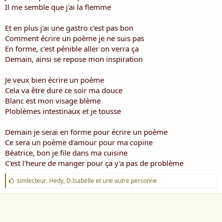
i
Il me semble que j'ai la flemme
s
c
Et en plus j'ai une gastro c'est pas bon
u
Comment écrire un poème je ne suis pas
s
En forme, c'est pénible aller on verra ça
s
i
Demain, ainsi se repose mon inspiration
o
n
Je veux bien écrire un poème
Cela va être dure ce soir ma douce
Blanc est mon visage blème
Ploblèmes intestinaux et je tousse
Demain je serai en forme pour écrire un poème
Ce sera un poème d'amour pour ma copine
Béatrice, bon je file dans ma cuisine
C'est l'heure de manger pour ça y'a pas de problème
J
simlecteur
,
Hedy
,
D.Isabelle
et une autre personne
'
a
i
m
e