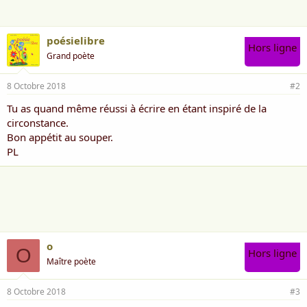
:
poésielibre
Hors ligne
Grand poète
8 Octobre 2018
#2
Tu as quand même réussi à écrire en étant inspiré de la
circonstance.
Bon appétit au souper.
PL
o
O
Hors ligne
Maître poète
8 Octobre 2018
#3