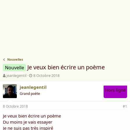
Nouvelles
Je veux bien écrire un poème
Nouvelle
A
D
jeanlegentil
8 Octobre 2018
u
a
t
t
jeanlegentil
Hors ligne
e
e
Grand poète
u
d
r
e
8 Octobre 2018
d
d
#1
e
é
Je veux bien écrire un poème
l
b
Du moins je vais essayer
a
u
d
t
Je ne suis pas très inspiré