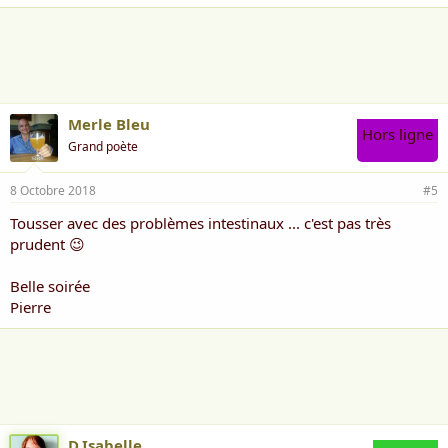
a
i
m
e
:
Merle Bleu
Hors ligne
Grand poète
8 Octobre 2018
#5
Tousser avec des problèmes intestinaux ... c'est pas très
prudent 😉
Belle soirée
Pierre
D.Isabelle