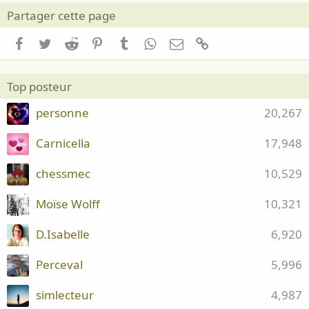
Partager cette page
Facebook
Twitter
Reddit
Pinterest
Tumblr
WhatsApp
Email
Lien
Top posteur
personne
20,267
Carnicella
17,948
chessmec
10,529
Moïse Wolff
10,321
D.Isabelle
6,920
Perceval
5,996
simlecteur
4,987