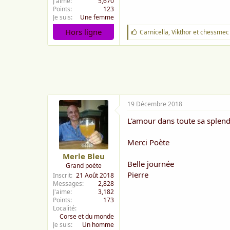
J'aime
5,670
Points
123
Je suis
Une femme
Hors ligne
J
Carnicella
,
Vikthor
et
chessmec
'
a
i
m
e
:
19 Décembre 2018
L'amour dans toute sa splende
Merci Poète
Merle Bleu
Belle journée
Grand poète
Pierre
Inscrit
21 Août 2018
Messages
2,828
J'aime
3,182
Points
173
Localité
Corse et du monde
Je suis
Un homme