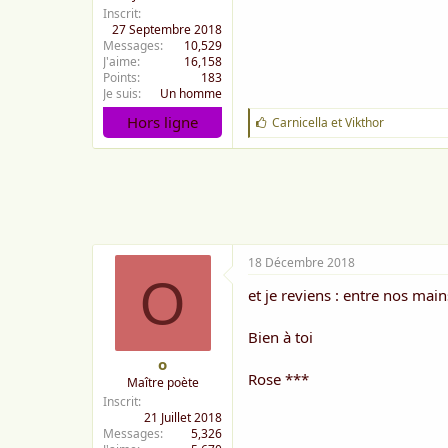
Inscrit
27 Septembre 2018
Messages
10,529
J'aime
16,158
Points
183
Je suis
Un homme
Hors ligne
J
Carnicella
et
Vikthor
'
a
i
m
e
:
18 Décembre 2018
O
et je reviens : entre nos mains
Bien à toi
o
Rose ***
Maître poète
Inscrit
21 Juillet 2018
Messages
5,326