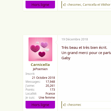
Hors ligne
J
chessmec
,
Carnicella
et
Vikthor
'
a
i
m
e
:
19 Décembre 2018
Très beau et très bien écrit.
Un grand merci pour ce part
Gaby
Carnicella
JePoemien
Inscrit
21 Octobre 2018
Messages
17,948
J'aime
20,261
Points
173
Localité
France
Je suis
Une femme
Hors ligne
J
chessmec
'