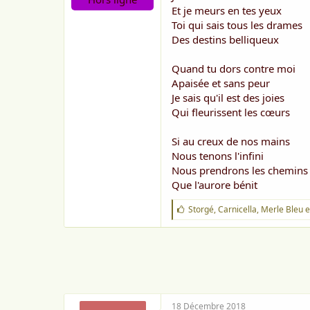
o
Et je meurs en tes yeux
n
Toi qui sais tous les drames
Des destins belliqueux
Quand tu dors contre moi
Apaisée et sans peur
Je sais qu'il est des joies
Qui fleurissent les cœurs
Si au creux de nos mains
Nous tenons l'infini
Nous prendrons les chemins
Que l'aurore bénit
J
Storgé
,
Carnicella
,
Merle Bleu
e
'
a
i
m
e
:
18 Décembre 2018