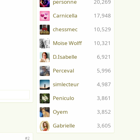
personne
20,269
Carnicella
17,948
chessmec
10,529
Moïse Wolff
10,321
D.Isabelle
6,921
Perceval
5,996
simlecteur
4,987
Peniculo
3,861
Oyem
3,852
Gabrielle
3,605
#2