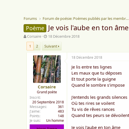
Forums
Forum de poésie: Poèmes publiés par les membres
Je vois l'aube en ton âme
Poème
A
D
Corsaire
18 Décembre 2018
u
a
1
2
Suivant
t
t
e
e
u
d
18 Décembre 2018
r
e
Je lis entre tes lignes
d
d
e
é
Les maux que tu déposes
l
b
Et tout porte la guigne
a
u
Quand le sombre s'impose
Corsaire
d
t
Grand poète
i
J'entends les grands silences
Inscrit
s
20 Septembre 2018
Où tes rires se voilent
c
Messages
361
u
Tu vis de rêves rances
J'aime
483
s
Quand tes peurs se dévoilen
Points
148
s
Je suis
Un homme
i
Je vois l'aube en ton âme
Hors ligne