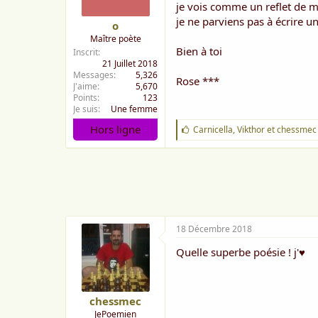
je vois comme un reflet de
je ne parviens pas à écrire 
o
Maître poète
Bien à toi
Inscrit
21 Juillet 2018
Messages
5,326
Rose ***
J'aime
5,670
Points
123
Je suis
Une femme
Hors ligne
J
Carnicella
,
Vikthor
et
chessmec
'
a
i
m
e
:
18 Décembre 2018
Quelle superbe poésie ! j'♥
chessmec
JePoemien