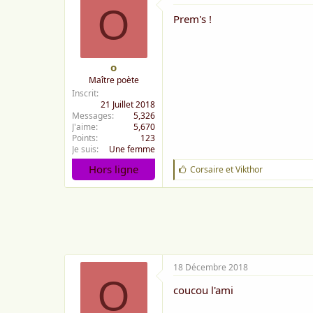
O
Prem's !
o
Maître poète
Inscrit
21 Juillet 2018
Messages
5,326
J'aime
5,670
Points
123
Je suis
Une femme
Hors ligne
J
Corsaire
et
Vikthor
'
a
i
m
e
:
18 Décembre 2018
O
coucou l'ami