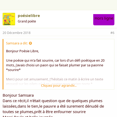
:
poésielibre
Hors ligne
Grand poète
20 Décembre 2018
#6
Samsara a dit:
Bonjour Poésie Libre,
Une poésie qui m'a fait sourire, car lors d'un défi poétique en 20
mots, j'avais choisi un paon qui se faisait plumer par sa paonne
*sourire*
Merci pour cet amusement, J'hésitais ce matin à écrire un texte
engagé sur les gilets où à re - poster mon ancien texte *
Cliquez pour agrandir...
Après ma lecture ici, ma décision est prise *sourire*
Bonjour Samsara
Belle journée
Dans ce récit,il n'était question que de quelques plumes
Paule
laissées,dans le tien,le pauvre a été surement dénudé de
qui adore l'humour
toutes se plumes,prêt à être enfourner sourire