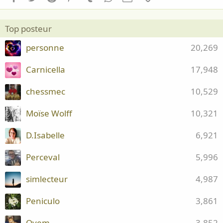
Top posteur
personne
20,269
Carnicella
17,948
chessmec
10,529
Moïse Wolff
10,321
D.Isabelle
6,921
Perceval
5,996
simlecteur
4,987
Peniculo
3,861
Oyem
3,852