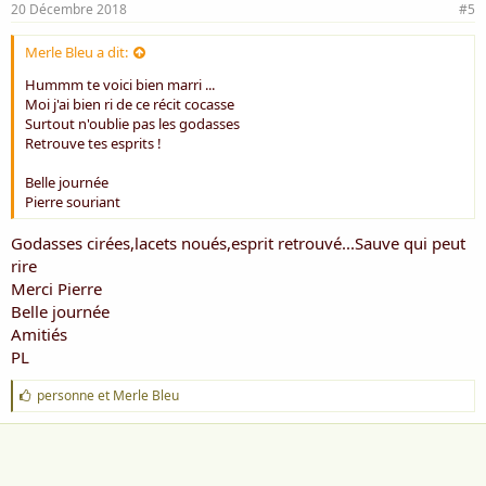
20 Décembre 2018
#5
Merle Bleu a dit:
Hummm te voici bien marri ...
Moi j'ai bien ri de ce récit cocasse
Surtout n'oublie pas les godasses
Retrouve tes esprits !
Belle journée
Pierre souriant
Godasses cirées,lacets noués,esprit retrouvé...Sauve qui peut
rire
Merci Pierre
Belle journée
Amitiés
PL
J
personne
et
Merle Bleu
'
a
i
m
e