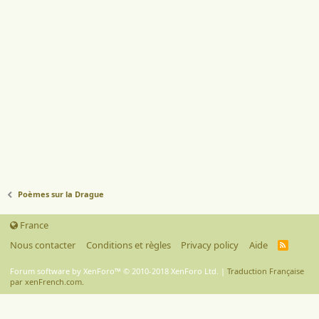
Poèmes sur la Drague
France
Nous contacter
Conditions et règles
Privacy policy
Aide
R
S
S
Forum software by XenForo™
© 2010-2018 XenForo Ltd.
|
Traduction Française
par xenFrench.com.