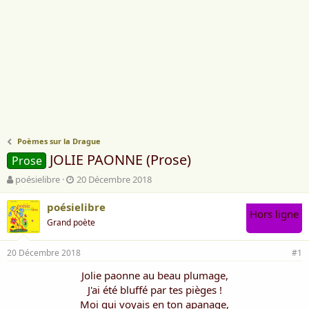
Poèmes sur la Drague
JOLIE PAONNE (Prose)
Prose
A
D
poésielibre
20 Décembre 2018
u
a
t
t
poésielibre
Hors ligne
e
e
Grand poète
u
d
r
e
20 Décembre 2018
d
d
#1
e
é
Jolie paonne au beau plumage,
l
b
J'ai été bluffé par tes pièges !
a
u
d
t
Moi qui voyais en ton apanage,