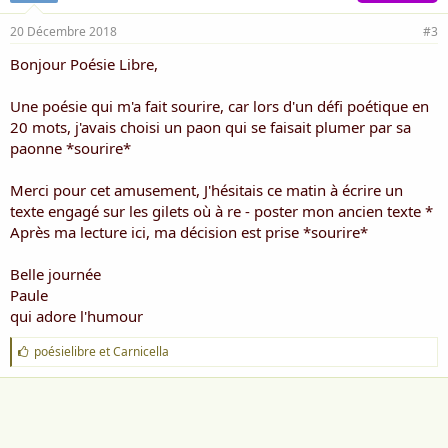
20 Décembre 2018
#3
Bonjour Poésie Libre,
Une poésie qui m'a fait sourire, car lors d'un défi poétique en
20 mots, j'avais choisi un paon qui se faisait plumer par sa
paonne *sourire*
Merci pour cet amusement, J'hésitais ce matin à écrire un
texte engagé sur les gilets où à re - poster mon ancien texte *
Après ma lecture ici, ma décision est prise *sourire*
Belle journée
Paule
qui adore l'humour
J
poésielibre
et
Carnicella
'
a
i
m
e
: