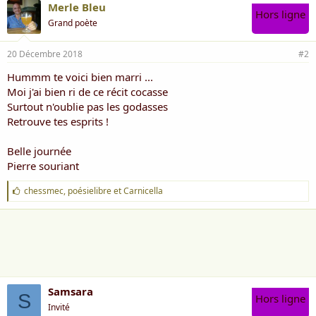
Merle Bleu
Hors ligne
Grand poète
20 Décembre 2018
#2
Hummm te voici bien marri ...
Moi j'ai bien ri de ce récit cocasse
Surtout n'oublie pas les godasses
Retrouve tes esprits !
Belle journée
Pierre souriant
J
chessmec
,
poésielibre
et
Carnicella
'
a
i
m
e
:
Samsara
S
Hors ligne
Invité