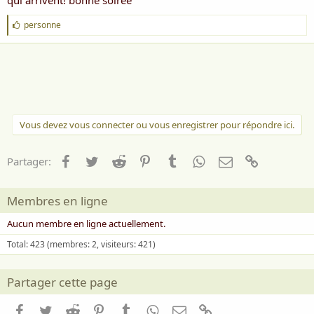
qui arrivent! bonne soirée
J
personne
'
a
i
m
e
:
Vous devez vous connecter ou vous enregistrer pour répondre ici.
Facebook
Twitter
Reddit
Pinterest
Tumblr
WhatsApp
Email
Lien
Partager:
Membres en ligne
Aucun membre en ligne actuellement.
Total: 423 (membres: 2, visiteurs: 421)
Partager cette page
Facebook
Twitter
Reddit
Pinterest
Tumblr
WhatsApp
Email
Lien