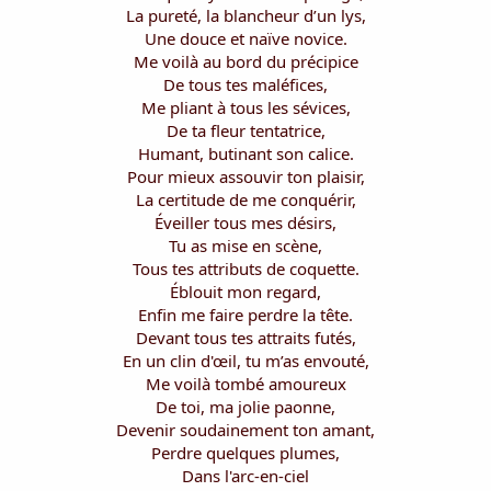
i
La pureté, la blancheur d’un lys,
s
Une douce et naïve novice.
c
Me voilà au bord du précipice
u
De tous tes maléfices,
s
Me pliant à tous les sévices,
s
i
De ta fleur tentatrice,
o
Humant, butinant son calice.
n
Pour mieux assouvir ton plaisir,
La certitude de me conquérir,
Éveiller tous mes désirs,
Tu as mise en scène,
Tous tes attributs de coquette.
Éblouit mon regard,
Enfin me faire perdre la tête.
Devant tous tes attraits futés,
En un clin d'œil, tu m’as envouté,
Me voilà tombé amoureux
De toi, ma jolie paonne,
Devenir soudainement ton amant,
Perdre quelques plumes,
Dans l'arc-en-ciel