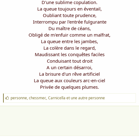
D'une sublime copulation.
La queue toujours en éventail,
Oubliant toute prudence,
Interrompu par l'entrée fulgurante
Du maître de céans,
Obligé de m'enfuir comme un malfrat,
La queue entre les jambes,
La colère dans le regard,
Maudissant les conquêtes faciles
Conduisant tout droit
A un certain désarroi,
La brisure d'un rêve artificiel
La queue aux couleurs arc-en-ciel
Privée de quelques plumes.​
J
personne
,
chessmec
,
Carnicella
et une autre personne
'
a
i
m
e
: