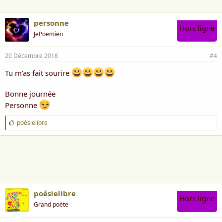
personne
Hors ligne
JePoemien
20 Décembre 2018
#4
Tu m'as fait sourire
Bonne journée
Personne
J
poésielibre
'
a
i
m
e
:
poésielibre
Hors ligne
Grand poète