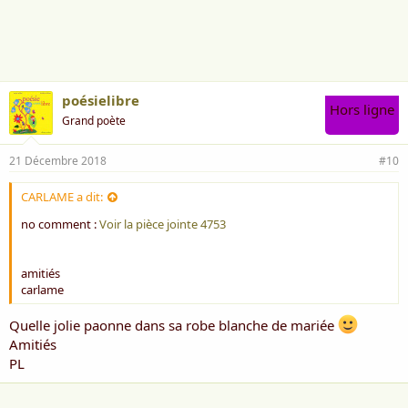
i
m
e
:
poésielibre
Hors ligne
Grand poète
21 Décembre 2018
#10
CARLAME a dit:
no comment :
Voir la pièce jointe 4753
amitiés
carlame
Quelle jolie paonne dans sa robe blanche de mariée
Amitiés
PL