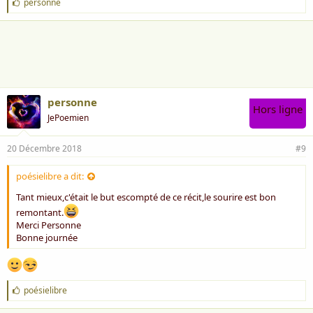
J
personne
'
a
i
m
e
:
personne
Hors ligne
JePoemien
20 Décembre 2018
#9
poésielibre a dit:
Tant mieux,c'était le but escompté de ce récit,le sourire est bon
remontant.
Merci Personne
Bonne journée
J
poésielibre
'
a