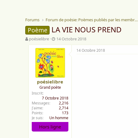
Forums
Forum de poésie: Poèmes publiés par les membres
LA VIE NOUS PREND
Poème
A
D
poésielibre
14 Octobre 2018
u
a
t
t
14 Octobre 2018
e
e
u
d
r
e
d
d
e
é
poésielibre
l
b
Grand poète
a
u
Inscrit
d
t
7 Octobre 2018
i
Messages
2,216
s
J'aime
2,714
c
Points
173
u
Je suis
Un homme
s
Hors ligne
s
i