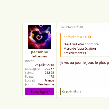
Belle fin de journée
Amicalement
Personne
14 Octobre 2018
poésielibre a dit:
Oui,il faut être optimiste.
Merci de l’appréciation
personne
Amicalement PL
JePoemien
Inscrit
Je vis au jour le jour, le plus
26 Juillet 2018
Messages
20,267
J'aime
26,825
Points
173
Localité
France
Je suis
Une femme
Hors ligne
J
poésielibre
'
a
i
m