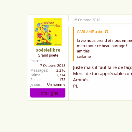
e
:
15 Octobre 2018
CARLAME a dit:
la vie nous prend et nous emmè
merci pour ce beau partage !
poésielibre
amitiés
Grand poète
carlame
Inscrit
7 Octobre 2018
Juste mais il faut faire de fa
Messages
2,216
Merci de ton appréciable c
J'aime
2,714
Amitiés
Points
173
Je suis
Un homme
PL
Hors ligne