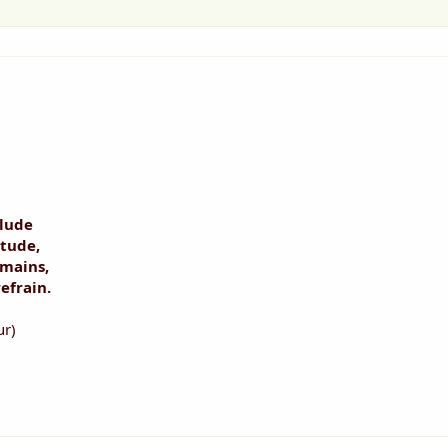
élude
itude,
emains,
efrain.
ur)