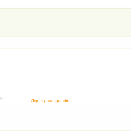
de
Cliquez pour agrandir...
ude,
ains,
rain.