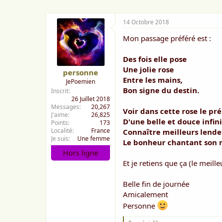
14 Octobre 2018
Mon passage préféré est :
Des fois elle pose
Une jolie rose
personne
Entre les mains,
JePoemien
Bon signe du destin.
Inscrit
26 Juillet 2018
Messages
20,267
Voir dans cette rose le pr
J'aime
26,825
D'une belle et douce infin
Points
173
Localité
France
Connaître meilleurs lend
Je suis
Une femme
Le bonheur chantant son r
Hors ligne
Et je retiens que ça (le meille
Belle fin de journée
Amicalement
Personne