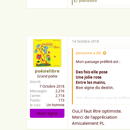
J
poésielibre
'
a
i
m
e
:
14 Octobre 2018
personne a dit:
Mon passage préféré est :
poésielibre
Des fois elle pose
Grand poète
Une jolie rose
Inscrit
Entre les mains,
7 Octobre 2018
Bon signe du destin.
Messages
2,216
J'aime
2,714
Voir dans cette rose le prélu
Points
173
D'une belle et douce infinit
Je suis
Un homme
Connaître meilleurs lendem
Oui,il faut être optimiste.
Hors ligne
Le bonheur chantant son ref
Merci de l’appréciation
Amicalement PL
Et je retiens que ça (le meilleur)