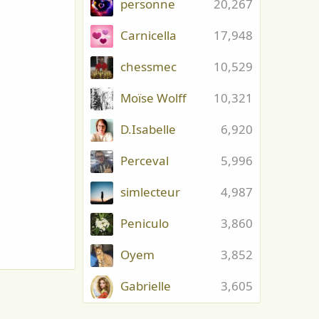
personne
20,267
Carnicella
17,948
chessmec
10,529
Moïse Wolff
10,321
D.Isabelle
6,920
Perceval
5,996
simlecteur
4,987
Peniculo
3,860
Oyem
3,852
Gabrielle
3,605