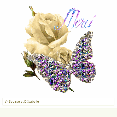
J
Saoirse
et
D.Isabelle
'
a
i