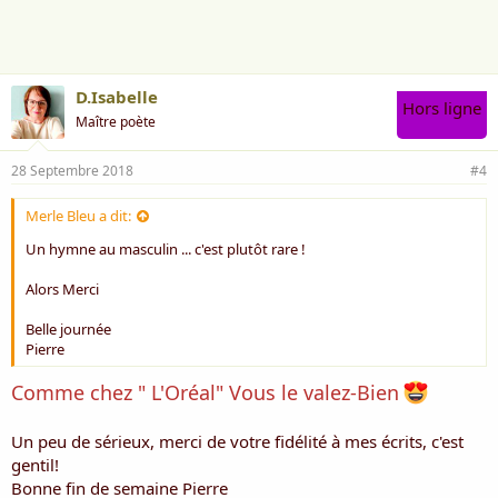
m
e
:
D.Isabelle
Hors ligne
Maître poète
28 Septembre 2018
#4
Merle Bleu a dit:
Un hymne au masculin ... c'est plutôt rare !
Alors Merci
Belle journée
Pierre
Comme chez " L'Oréal" Vous le valez-Bien
Un peu de sérieux, merci de votre fidélité à mes écrits, c'est
gentil!
Bonne fin de semaine Pierre