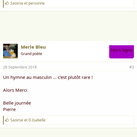
J
Saoirse
et
personne
'
a
i
m
e
:
Merle Bleu
Hors ligne
Grand poète
28 Septembre 2018
#3
Un hymne au masculin ... c'est plutôt rare !
Alors Merci
Belle journée
Pierre
J
Saoirse
et
D.Isabelle
'
a
i