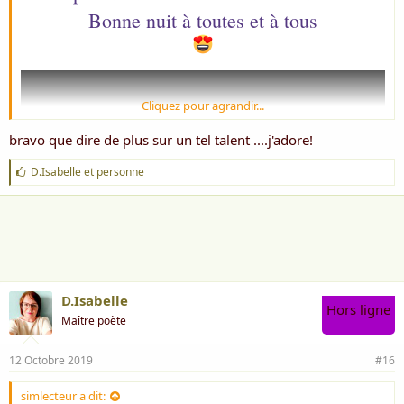
Bonne nuit à toutes et à tous
Cliquez pour agrandir...
bravo que dire de plus sur un tel talent ....j'adore!
J
D.Isabelle
et
personne
'
a
i
m
e
:
Procol Harum - A Whiter Shade of Pale
D.Isabelle
Hors ligne
Maître poète
La voix d’un homme, nous parle
Relie les mots à la musique
12 Octobre 2019
#16
Frétille sur une ritournelle
simlecteur a dit: