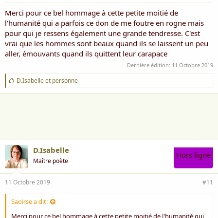
Merci pour ce bel hommage à cette petite moitié de
l'humanité qui a parfois ce don de me foutre en rogne mais
pour qui je ressens également une grande tendresse. C'est
vrai que les hommes sont beaux quand ils se laissent un peu
aller, émouvants quand ils quittent leur carapace
Dernière édition:
11 Octobre 2019
J
D.Isabelle
et
personne
'
a
i
m
e
:
D.Isabelle
Hors ligne
Maître poète
11 Octobre 2019
#11
Saoirse a dit:
Merci pour ce bel hommage à cette petite moitié de l'humanité qui