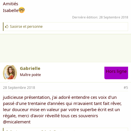
Amitiés
Isabelle
Dernière édition:
28 Septembre 2018
J
Saoirse
et
personne
'
a
i
m
e
:
Gabrielle
Hors ligne
Maître poète
28 Septembre 2018
#5
judicieuse présentation, j'ai adoré entendre ces voix d'un
passé d'une trentaine d'années qui m'avaient tant fait rêver,
leur douceur mise en valeur par votre superbe écrit est un
régale, merci d'avoir réveillé tous ces souvenirs
@micalement