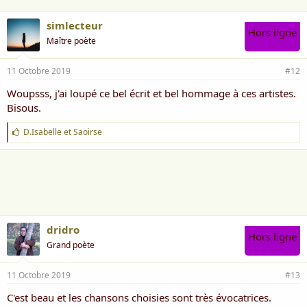
simlecteur
Hors ligne
Maître poète
11 Octobre 2019
#12
Woupsss, j'ai loupé ce bel écrit et bel hommage à ces artistes.
Bisous.
J
D.Isabelle
et
Saoirse
'
a
i
m
e
:
dridro
Hors ligne
Grand poète
11 Octobre 2019
#13
C'est beau et les chansons choisies sont très évocatrices.