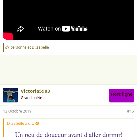
J
personne
et
D.Isabelle
'
a
i
m
e
:
Victoria5983
Hors ligne
Grand poète
12 Octobre 2019
#15
D.Isabelle a dit:
Un peu de douceur avant d'aller dormir!