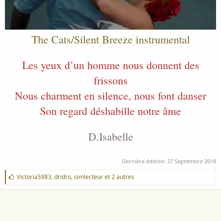
The Cats/Silent Breeze instrumental
Les yeux d’un homme nous donnent des
frissons
Nous charment en silence, nous font danser
Son regard déshabille notre âme
D.Isabelle
Dernière édition:
27 Septembre 2018
J
Victoria5983
,
dridro
,
simlecteur
et 2 autres
'
a
i
m
e