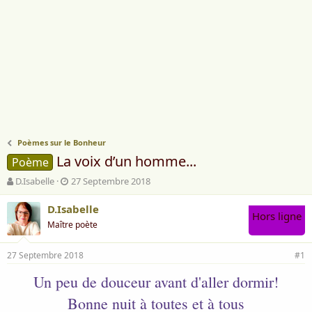
Poèmes sur le Bonheur
La voix d’un homme...
Poème
A
D
D.Isabelle
27 Septembre 2018
u
a
t
t
D.Isabelle
Hors ligne
e
e
Maître poète
u
d
r
e
27 Septembre 2018
d
d
#1
e
é
Un peu de douceur avant d'aller dormir!
l
b
a
u
Bonne nuit à toutes et à tous
d
t