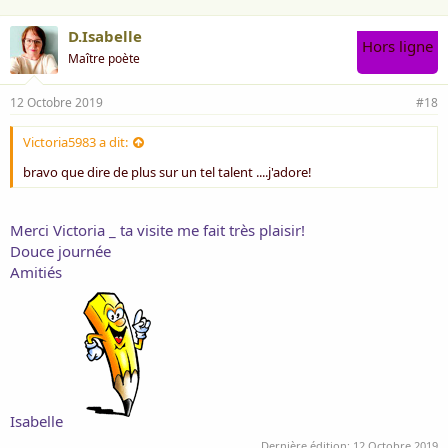
Module des harmonies
D.Isabelle
Hors ligne
Enflamme le cœur des femmes
Maître poète
Elles fondent en larmes, en l’écoutant
12 Octobre 2019
#18
Victoria5983 a dit:
bravo que dire de plus sur un tel talent ....j'adore!
Merci Victoria _ ta visite me fait très plaisir!
Douce journée
Amitiés
Helmut Lotti - Amazing Grace (Live) - Chanteur Belge
Libre et engagée
Isabelle
Elle s’envole sans escorte
Dernière édition:
12 Octobre 2019