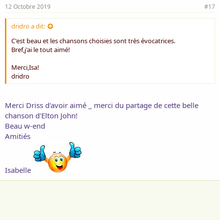
12 Octobre 2019
#17
Lui brame sa douleur, sa solitude
dridro a dit:
Elle pleure sa détresse à ceux qu’elle
C'est beau et les chansons choisies sont très évocatrices.
affectionne
Bref,j'ai le tout aimé!
Merci,Isa!
dridro
Merci Driss d'avoir aimé _ merci du partage de cette belle
chanson d'Elton John!
Beau w-end
Amitiés
Isabelle
The Cats Loving her was easier (met tekst) Piet Veerman
La voix d’un homme
Diffuse de l’émotion