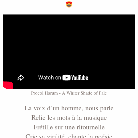
i
s
c
u
s
s
i
o
n
Procol Harum - A Whiter Shade of Pale
La voix d’un homme, nous parle
Relie les mots à la musique
Frétille sur une ritournelle
Crie sa virilité, chante la poésie