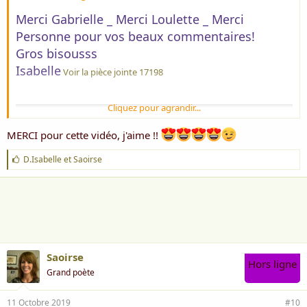
Merci Gabrielle _ Merci Loulette _ Merci
Personne pour vos beaux commentaires!
Gros bisousss
Isabelle
Voir la pièce jointe 17198
Cliquez pour agrandir...
MERCI pour cette vidéo, j'aime !!
J
D.Isabelle
et
Saoirse
'
a
i
m
e
:
Saoirse
Hors ligne
Un portrait de Norman Rockwell _ Eddy
Grand poète
Mitchell
11 Octobre 2019
#10