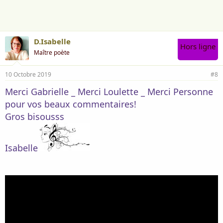
m
e
:
D.Isabelle
Hors ligne
Maître poète
10 Octobre 2019
#8
Merci Gabrielle _ Merci Loulette _ Merci Personne
pour vos beaux commentaires!
Gros bisousss
Isabelle