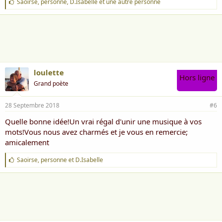
J
Saoirse
,
personne
,
D.Isabelle
et une autre personne
'
a
i
m
e
:
loulette
Hors ligne
Grand poète
28 Septembre 2018
#6
Quelle bonne idée!Un vrai régal d'unir une musique à vos
mots!Vous nous avez charmés et je vous en remercie;
amicalement
J
Saoirse
,
personne
et
D.Isabelle
'
a
i
m
e
: