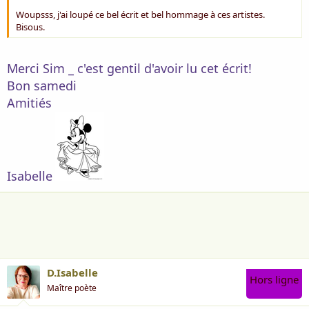
Crie sa virilité, chante la poésie
Woupsss, j'ai loupé ce bel écrit et bel hommage à ces artistes.
Raconte l’amour, les voyages
Bisous.
Elle envoie des messages
Merci Sim _ c'est gentil d'avoir lu cet écrit!
Bon samedi
Amitiés
Isabelle
The Cats - The Best Years Of My Life
La voix d’un homme
D.Isabelle
Hors ligne
Prend le large, glisse sur les vagues
Maître poète
Rejoint la douce, l'aimée