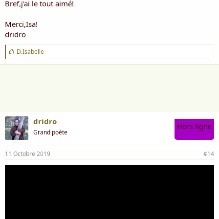
Bref,j'ai le tout aimé!
Merci,Isa!
dridro
J
D.Isabelle
'
a
i
m
e
:
dridro
Hors ligne
Grand poète
11 Octobre 2019
#14