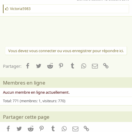
Sensible à la liberté, elle appelle à la paix
J
Victoria5983
N’hésite pas à chanter en prière
'
a
« Amazing Grace… »
i
m
e
:
Vous devez vous connecter ou vous enregistrer pour répondre ici.
Facebook
Twitter
Reddit
Pinterest
Tumblr
WhatsApp
Email
Lien
Partager:
Membres en ligne
Aucun membre en ligne actuellement.
Total: 771 (membres: 1, visiteurs: 770)
Roy Orbison - California Blue
Je termine et je me dis que c'est du bonheur
Partager cette page
d'écouter
Facebook
Twitter
Reddit
Pinterest
Tumblr
WhatsApp
Email
Lien