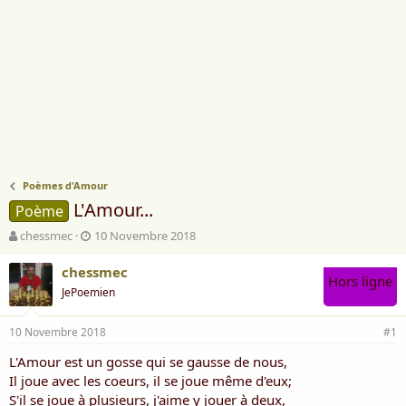
Poèmes d'Amour
L'Amour...
Poème
A
D
chessmec
10 Novembre 2018
u
a
t
t
chessmec
Hors ligne
e
e
JePoemien
u
d
r
e
10 Novembre 2018
d
d
#1
e
é
L'Amour est un gosse qui se gausse de nous,
l
b
Il joue avec les coeurs, il se joue même d'eux;
a
u
d
t
S'il se joue à plusieurs, j'aime y jouer à deux,