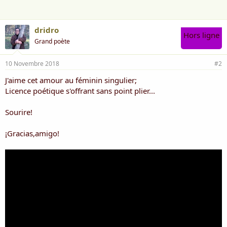
:
dridro
Hors ligne
Grand poète
10 Novembre 2018
#2
J'aime cet amour au féminin singulier;
Licence poétique s'offrant sans point plier...
Sourire!
¡Gracias,amigo!