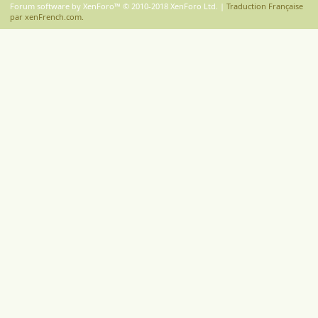
Forum software by XenForo™
© 2010-2018 XenForo Ltd.
|
Traduction Française
par xenFrench.com.