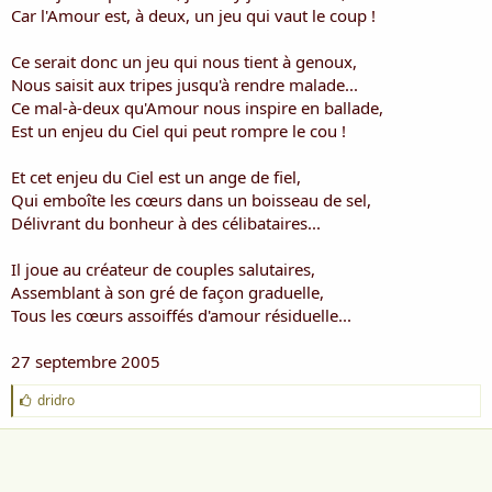
i
Car l'Amour est, à deux, un jeu qui vaut le coup !
s
c
Ce serait donc un jeu qui nous tient à genoux,
u
Nous saisit aux tripes jusqu'à rendre malade...
s
Ce mal-à-deux qu'Amour nous inspire en ballade,
s
i
Est un enjeu du Ciel qui peut rompre le cou !
o
n
Et cet enjeu du Ciel est un ange de fiel,
Qui emboîte les cœurs dans un boisseau de sel,
Délivrant du bonheur à des célibataires...
Il joue au créateur de couples salutaires,
Assemblant à son gré de façon graduelle,
Tous les cœurs assoiffés d'amour résiduelle...
27 septembre 2005
J
dridro
'
a
i
m
e