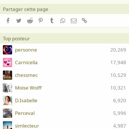
Partager cette page
Facebook
Twitter
Reddit
Pinterest
Tumblr
WhatsApp
Email
Lien
Top posteur
personne
20,269
Carnicella
17,948
chessmec
10,529
Moïse Wolff
10,321
D.Isabelle
6,920
Perceval
5,996
simlecteur
4,987