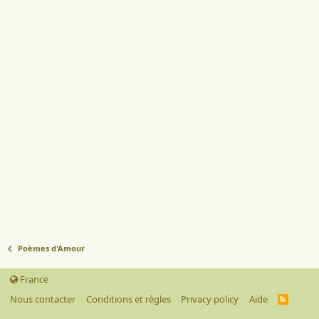
Poèmes d'Amour
France
Nous contacter
Conditions et règles
Privacy policy
Aide
R
S
S