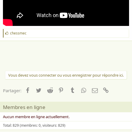
J
chessmec
'
a
i
m
e
:
Vous devez vous connecter ou vous enregistrer pour répondre ici.
Facebook
Twitter
Reddit
Pinterest
Tumblr
WhatsApp
Email
Lien
Partager:
Membres en ligne
Aucun membre en ligne actuellement.
Total: 829 (membres: 0, visiteurs: 829)