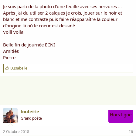
Je suis parti de la photo d'une feuille avec ses nervures ...
Après j'ai du utiliser 2 calques je crois, jouer sur le noir et
blanc et me contraste puis faire réapparaître la couleur
d'origine là où le coeur est dessiné ...
Voili voila
Belle fin de journée ECNI
Amitiés
Pierre
J
D.Isabelle
'
a
i
m
e
:
loulette
Hors ligne
Grand poète
2 Octobre 2018
#6