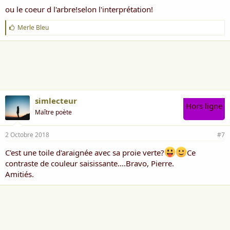
ou le coeur d l'arbre!selon l'interprétation!
J
Merle Bleu
'
a
i
m
e
:
simlecteur
Hors ligne
Maître poète
2 Octobre 2018
#7
C'est une toile d'araignée avec sa proie verte?
Ce
contraste de couleur saisissante....Bravo, Pierre.
Amitiés.