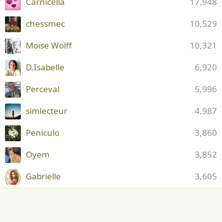
Carnicella
17,948
chessmec
10,529
Moïse Wolff
10,321
D.Isabelle
6,920
Perceval
5,996
simlecteur
4,987
Peniculo
3,860
Oyem
3,852
Gabrielle
3,605