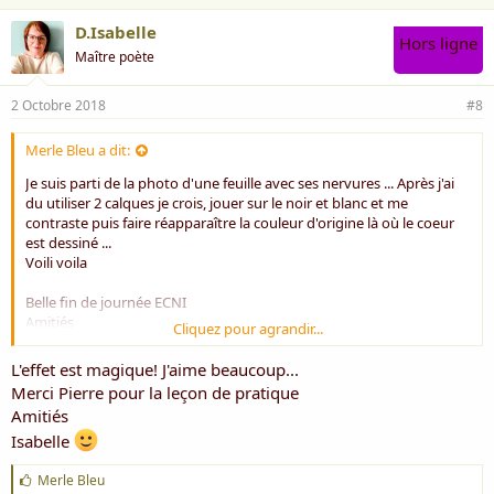
D.Isabelle
Hors ligne
Maître poète
2 Octobre 2018
#8
Merle Bleu a dit:
Je suis parti de la photo d'une feuille avec ses nervures ... Après j'ai
du utiliser 2 calques je crois, jouer sur le noir et blanc et me
contraste puis faire réapparaître la couleur d'origine là où le coeur
est dessiné ...
Voili voila
Belle fin de journée ECNI
Amitiés
Cliquez pour agrandir...
Pierre
L'effet est magique! J'aime beaucoup...
Merci Pierre pour la leçon de pratique
Amitiés
Isabelle
J
Merle Bleu