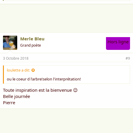
'
a
i
m
e
:
Merle Bleu
Hors ligne
Grand poète
3 Octobre 2018
#9
loulette a dit:
ou le coeur d l'arbre!selon l'interprétation!
Toute inspiration est la bienvenue 😉
Belle journée
Pierre