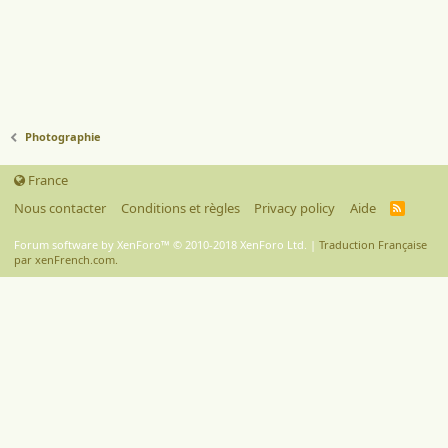
Photographie
France
Nous contacter
Conditions et règles
Privacy policy
Aide
R
S
S
Forum software by XenForo™
© 2010-2018 XenForo Ltd.
|
Traduction Française
par xenFrench.com.