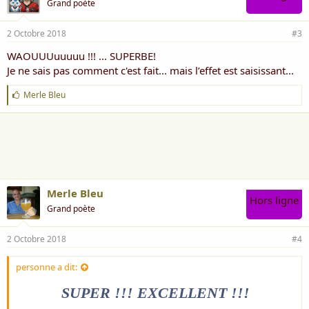
Grand poète
2 Octobre 2018
#3
WAOUUUuuuuu !!! ... SUPERBE!
Je ne sais pas comment c'est fait... mais l’effet est saisissant...
J
Merle Bleu
'
a
i
m
e
:
Merle Bleu
Hors ligne
Grand poète
2 Octobre 2018
#4
personne a dit:
SUPER !!! EXCELLENT !!!