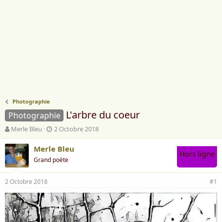
Photographie
L'arbre du coeur
Photographie
A
D
Merle Bleu
2 Octobre 2018
u
a
t
t
Merle Bleu
Hors ligne
e
e
Grand poète
u
d
r
e
2 Octobre 2018
d
d
#1
e
é
l
b
a
u
d
t