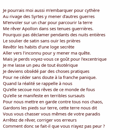
i
s
Je pourrais moi aussi m’embarquer pour cythère
c
Au rivage des Syrtes y mener d’autres guerres
u
M’envoler sur un char pour parcourir la terre
s
Me rêver Apollon dans ses tenues guerrières.
s
i
Pourquoi pas déclamer pendants des nuits entières
o
Le soulier de satin sans ouïr les prières
n
Revêtir les habits d’une loge secrète
Aller vers l’inconnu pour y mener ma quête.
Mais je perds voyez-vous ce goût pour l’excentrique
Je me lasse un peu de tout ésotérique
Je deviens obsédé par des choses pratiques
Pour ne céder sans doute à la franche panique.
Quand la réalité se rappelle à nous
Qu’elle secoue nos rêves de ce monde de fous
Qu’elle se manifeste en terribles sursauts
Pour nous mettre en garde contre tous nos chaos,
Gardons les pieds sur terre, cette terre nous dit
Vous vous chasser vous mêmes de votre paradis
Arrêtez de rêver, corriger vos erreurs
Comment donc se fait-il que vous n’ayez pas peur ?