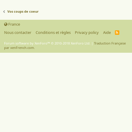
Vos coups de coeur
France
Nous contacter
Conditions et règles
Privacy policy
Aide
R
S
S
Forum software by XenForo™
© 2010-2018 XenForo Ltd.
|
Traduction Française
par xenFrench.com.