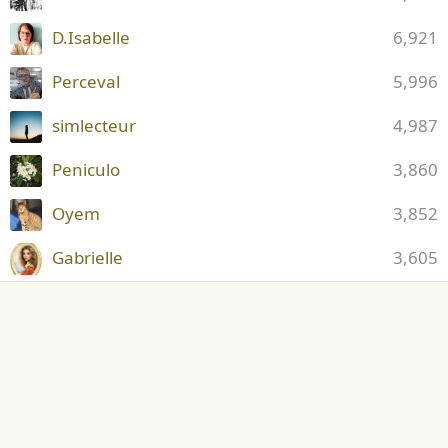
D.Isabelle
6,921
Perceval
5,996
simlecteur
4,987
Peniculo
3,860
Oyem
3,852
Gabrielle
3,605