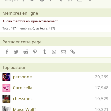
Membres en ligne
Aucun membre en ligne actuellement.
Total: 487 (membres: 0, visiteurs: 487)
Partager cette page
Facebook
Twitter
Reddit
Pinterest
Tumblr
WhatsApp
Email
Lien
Top posteur
personne
20,269
Carnicella
17,948
chessmec
10,529
Moïse Wolff
10,321