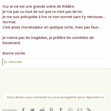
Oui la vie est une grande scène de théâtre.
Je n'ai pas vu tout de sut que ce n'est pas de toi.
Je me suis précipitée à lire ce non-sonnet sans t'y retrouver...
Normal.
C'est assez moralisateur en quelque sorte, mais pas faux.
Je n'aime pas les tragédies, je préfère les comédies de
boulevard.
Bonne soirée
J
chessmec
'
a
i
m
e
:
Vous devez vous connecter ou vous enregistrer pour répondre ici.
Facebook
Twitter
Reddit
Pinterest
Tumblr
WhatsApp
Email
Lien
Partager: