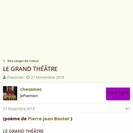
Vos coups de coeur
LE GRAND THÉÂTRE
A
D
chessmec
27 Novembre 2018
u
a
t
t
chessmec
Hors ligne
e
e
JePoemien
u
d
r
e
27 Novembre 2018
d
d
#1
e
é
(poème de
Pierre-Jean Boutet
)
l
b
a
u
d
t
LE GRAND THÉÂTRE