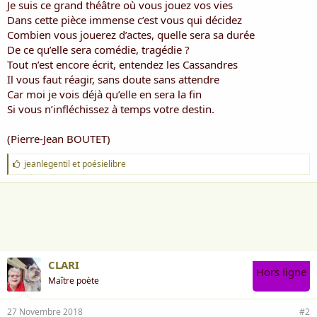
Je suis ce grand théâtre où vous jouez vos vies
Dans cette pièce immense c’est vous qui décidez
Combien vous jouerez d’actes, quelle sera sa durée
De ce qu’elle sera comédie, tragédie ?
Tout n’est encore écrit, entendez les Cassandres
Il vous faut réagir, sans doute sans attendre
Car moi je vois déjà qu’elle en sera la fin
Si vous n’infléchissez à temps votre destin.
(Pierre-Jean BOUTET)
J
jeanlegentil
et
poésielibre
'
a
i
m
e
:
CLARI
Hors ligne
Maître poète
27 Novembre 2018
#2