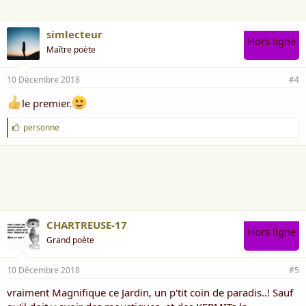
simlecteur
Hors ligne
Maître poète
10 Décembre 2018
#4
le premier.
J
personne
'
a
i
m
e
:
CHARTREUSE-17
Hors ligne
Grand poète
10 Décembre 2018
#5
vraiment Magnifique ce Jardin, un p'tit coin de paradis..! Sauf