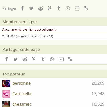
Facebook
Twitter
Reddit
Pinterest
Tumblr
WhatsApp
Email
Lien
Partager:
Membres en ligne
Aucun membre en ligne actuellement.
Total: 494 (membres: 0, visiteurs: 494)
Partager cette page
Facebook
Twitter
Reddit
Pinterest
Tumblr
WhatsApp
Email
Lien
Top posteur
personne
20,269
Carnicella
17,948
chessmec
10,529