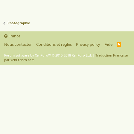
Photographie
France
Nous contacter
Conditions et règles
Privacy policy
Aide
R
S
S
Forum software by XenForo™
© 2010-2018 XenForo Ltd.
|
Traduction Française
par xenFrench.com.