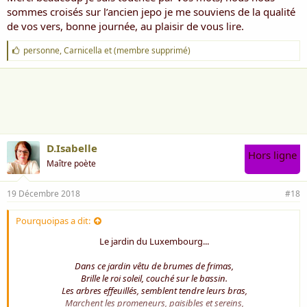
sommes croisés sur l’ancien jepo je me souviens de la qualité
de vos vers, bonne journée, au plaisir de vous lire.
J
personne
,
Carnicella
et
(membre supprimé)
'
a
i
m
e
:
D.Isabelle
Hors ligne
Maître poète
19 Décembre 2018
#18
Pourquoipas a dit:
Le jardin du Luxembourg...
Dans ce jardin vêtu de brumes de frimas,
Brille le roi soleil, couché sur le bassin.
Les arbres effeuillés, semblent tendre leurs bras,
Marchent les promeneurs, paisibles et sereins,