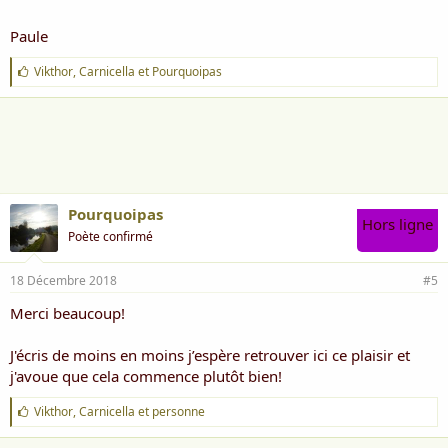
Paule
J
Vikthor
,
Carnicella
et
Pourquoipas
'
a
i
m
e
:
Pourquoipas
Hors ligne
Poète confirmé
18 Décembre 2018
#5
Merci beaucoup!
J'écris de moins en moins j’espère retrouver ici ce plaisir et
j'avoue que cela commence plutôt bien!
J
Vikthor
,
Carnicella
et
personne
'
a