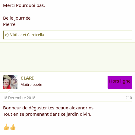
Merci Pourquoi pas.
Belle journée
Pierre
J
Vikthor
et
Carnicella
'
a
i
m
e
:
CLARI
Hors ligne
Maître poète
18 Décembre 2018
#10
Bonheur de déguster tes beaux alexandrins,
Tout en se promenant dans ce jardin divin.