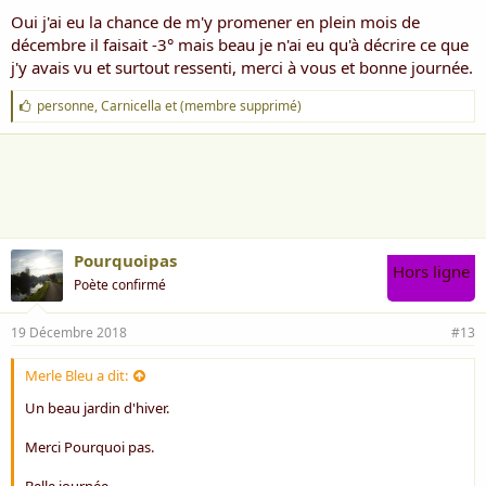
Oui j'ai eu la chance de m'y promener en plein mois de
décembre il faisait -3° mais beau je n'ai eu qu'à décrire ce que
j'y avais vu et surtout ressenti, merci à vous et bonne journée.
J
personne
,
Carnicella
et
(membre supprimé)
'
a
i
m
e
:
Pourquoipas
Hors ligne
Poète confirmé
19 Décembre 2018
#13
Merle Bleu a dit:
Un beau jardin d'hiver.
Merci Pourquoi pas.
Belle journée