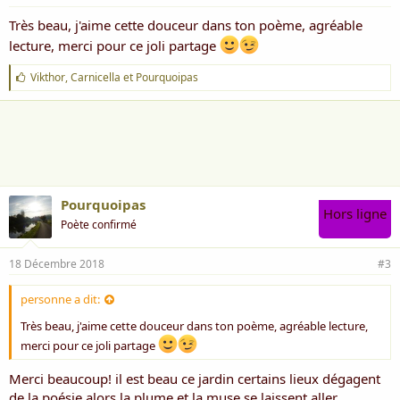
Très beau, j'aime cette douceur dans ton poème, agréable
lecture, merci pour ce joli partage
J
Vikthor
,
Carnicella
et
Pourquoipas
'
a
i
m
e
:
Pourquoipas
Hors ligne
Poète confirmé
18 Décembre 2018
#3
personne a dit:
Très beau, j'aime cette douceur dans ton poème, agréable lecture,
merci pour ce joli partage
Merci beaucoup! il est beau ce jardin certains lieux dégagent
de la poésie alors la plume et la muse se laissent aller....