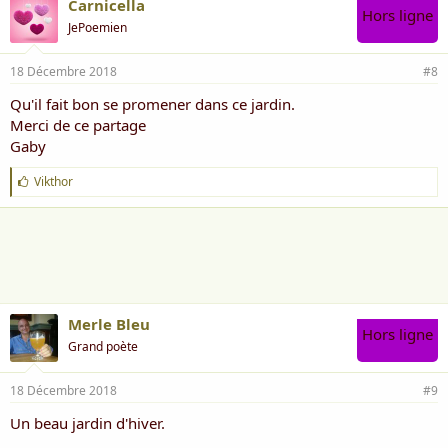
Carnicella
Hors ligne
JePoemien
18 Décembre 2018
#8
Qu'il fait bon se promener dans ce jardin.
Merci de ce partage
Gaby
J
Vikthor
'
a
i
m
e
:
Merle Bleu
Hors ligne
Grand poète
18 Décembre 2018
#9
Un beau jardin d'hiver.