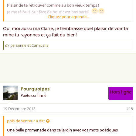
Plaisir de te retrouver comme au bon vieux temps !
Je me réjouis. Sur face de bouc c'est pas pareil...
Cliquez pour agrandir...
Bisous et bonne journée
Oui moi aussi ma Clarie, je t'embrasse quel plaisir de voir ta
mine tu rayonnes et ça fait du bien!
J
personne
et
Carnicella
'
a
i
m
e
:
Pourquoipas
Hors ligne
Poète confirmé
19 Décembre 2018
#15
pois de senteur a dit:
Une belle promenade dans ce jardin avec vos mots poétiques