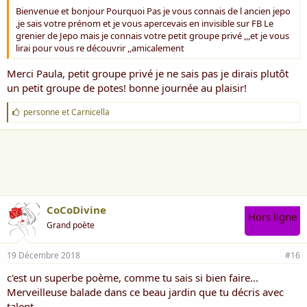
Bienvenue et bonjour Pourquoi Pas je vous connais de l ancien jepo
,je sais votre prénom et je vous apercevais en invisible sur FB Le
grenier de Jepo mais je connais votre petit groupe privé ,,,et je vous
lirai pour vous re découvrir ,,amicalement
Merci Paula, petit groupe privé je ne sais pas je dirais plutôt
un petit groupe de potes! bonne journée au plaisir!
J
personne
et
Carnicella
'
a
i
m
e
:
CoCoDivine
Hors ligne
Grand poète
19 Décembre 2018
#16
c'est un superbe poème, comme tu sais si bien faire...
Merveilleuse balade dans ce beau jardin que tu décris avec
talent...