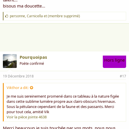
bisous ma doucette...
J
personne
,
Carnicella
et
(membre supprimé)
'
a
i
m
e
:
Pourquoipas
Hors ligne
Poète confirmé
19 Décembre 2018
#17
Vikthor a dit:
Je me suis sereinement promené dans ce tableau à la nature figée
dans cette sublime lumière propre aux clairs-obscurs hivernaux.
Sous la pétulance cependant de la faune et des passants. Merci
pour tout cela, amitié Vik
Voir la pièce jointe 4638
Merci beaucoup je suis touchée par vos mots, nous nous