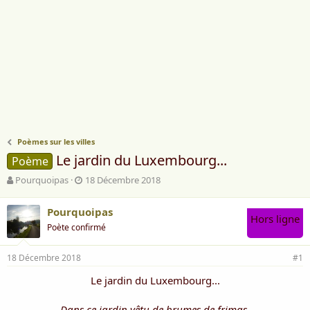
Poèmes sur les villes
Le jardin du Luxembourg...
Poème
A
D
Pourquoipas
18 Décembre 2018
u
a
t
t
Pourquoipas
e
e
Hors ligne
Poète confirmé
u
d
r
e
d
d
18 Décembre 2018
#1
e
é
l
b
Le jardin du Luxembourg...
a
u
d
t
Dans ce jardin vêtu de brumes de frimas,