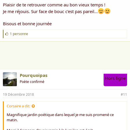
Plaisir de te retrouver comme au bon vieux temps !
Je me réjouis. Sur face de bouc c'est pas pareil...
Bisous et bonne journée
J
1 personne
'
a
i
m
e
:
Pourquoipas
Hors ligne
Poète confirmé
19 Décembre 2018
#11
Corsaire a dit:
Magnifique jardin poétique dans lequel je me suis promené ce
matin.