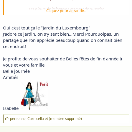
Les pleurs de la fontaine essaient de ruisseler,
Cliquez pour agrandir...
Des nattes de coton parent sa chevelure.
Les enfants glace en mains, tentent des ricochets,
Alourdie par le froid, l'eau ressemble au mercure.
Oui c'est tout ça le "Jardin du Luxembourg"
J'adore ce jardin, on s'y sent bien...Merci Pourquoipas, un
Les beaux pigeons dodus, de couleur anthracite,
partage que l'on apprécie beaucoup quand on connait bien
Trouvent toujours pitance, en ce très bel endroit.
L'immaculée lumière, illumine ce site,
cet endroit!
Les colverts habillés ignorent le noroît.
Je profite de vous souhaiter de Belles fêtes de fin d'année à
Des bancs de ci de là hèlent les amoureux,
vous et votre famille
Blottis l'un contre l'autre, ils ne craignent le froid,
Belle journée
Sachant se réchauffer de baisers langoureux,
Amitiés
Partageant gaufre, frite, en se frôlant les doigts.
Ils sourient aux anges, inondés de soleil,
Ils gloussent, chuchotent, et se parlent d'amour
Ils ont aux fonds des yeux un éclat sans pareil,
Celui de leur bonheur conjugué toujours.
Isabelle
ID 12/03/2015
Voir la pièce jointe 4523
J
personne
,
Carnicella
et
(membre supprimé)
'
a