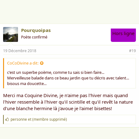
i
m
e
:
Pourquoipas
Hors ligne
Poète confirmé
19 Décembre 2018
#19
CoCoDivine a dit:
c'est un superbe poème, comme tu sais si bien faire...
Merveilleuse balade dans ce beau jardin que tu décris avec talent...
bisous ma doucette...
Merci ma Coquine Divine, je n'aime pas l'hiver mais quand
l'hiver ressemble à l'hiver qu'il scintille et qu'il revêt la nature
d'une blanche hermine là j'avoue je l'aime! bisettes!
J
personne
et
(membre supprimé)
'
a
i
m