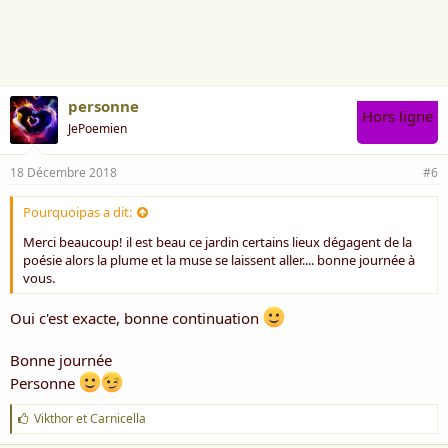
i
m
e
:
personne
Hors ligne
JePoemien
18 Décembre 2018
#6
Pourquoipas a dit:
Merci beaucoup! il est beau ce jardin certains lieux dégagent de la
poésie alors la plume et la muse se laissent aller.... bonne journée à
vous.
Oui c'est exacte, bonne continuation
Bonne journée
Personne
J
Vikthor
et
Carnicella
'