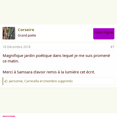
a
i
m
e
:
Corsaire
Hors ligne
Grand poète
18 Décembre 2018
#7
Magnifique jardin poétique dans lequel je me suis promené
ce matin.
Merci à Samsara d'avoir remis à la lumière cet écrit.
J
personne
,
Carnicella
et
(membre supprimé)
'
a
i
m
e
: