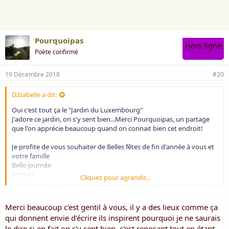
e
:
Pourquoipas
Hors ligne
Poète confirmé
19 Décembre 2018
#20
D.Isabelle a dit:
Oui c'est tout ça le "Jardin du Luxembourg"
J'adore ce jardin, on s'y sent bien...Merci Pourquoipas, un partage
que l'on apprécie beaucoup quand on connait bien cet endroit!
Je profite de vous souhaiter de Belles fêtes de fin d'année à vous et
votre famille
Belle journée
Amitiés
Cliquez pour agrandir...
Isabelle
Voir la pièce jointe 4639
Merci beaucoup c'est gentil à vous, il y a des lieux comme ça
qui donnent envie d'écrire ils inspirent pourquoi je ne saurais
le dire si en fait on s'y sent bien, c'est reposant tout en étant