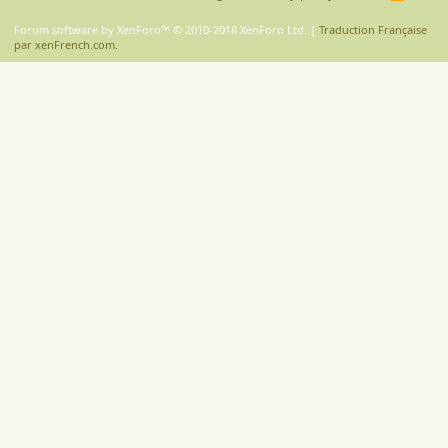
S
S
Forum software by XenForo™
© 2010-2018 XenForo Ltd.
|
Traduction Française
par xenFrench.com.