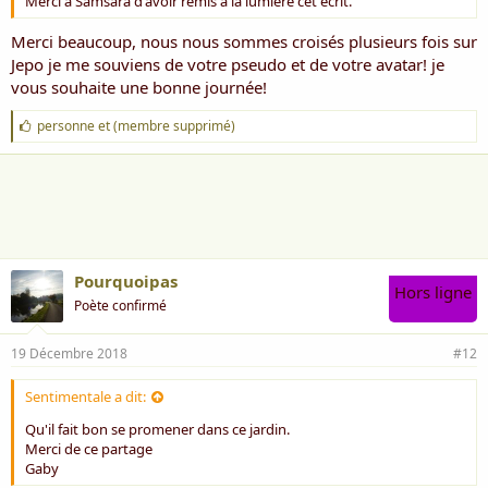
Merci à Samsara d'avoir remis à la lumière cet écrit.
Merci beaucoup, nous nous sommes croisés plusieurs fois sur
Jepo je me souviens de votre pseudo et de votre avatar! je
vous souhaite une bonne journée!
J
personne
et
(membre supprimé)
'
a
i
m
e
:
Pourquoipas
Hors ligne
Poète confirmé
19 Décembre 2018
#12
Sentimentale a dit:
Qu'il fait bon se promener dans ce jardin.
Merci de ce partage
Gaby