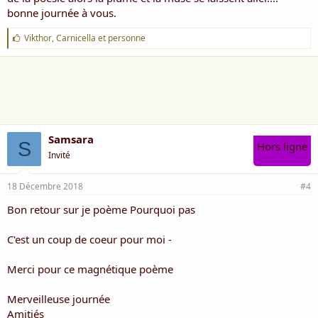
bonne journée à vous.
J
Vikthor
,
Carnicella
et
personne
'
a
i
m
e
:
Samsara
S
Hors ligne
Invité
18 Décembre 2018
#4
Bon retour sur je poème Pourquoi pas
C'est un coup de coeur pour moi -
Merci pour ce magnétique poème
Merveilleuse journée
Amitiés