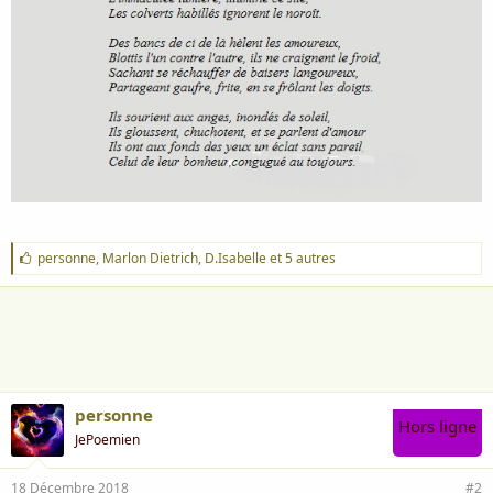
J
personne
,
Marlon Dietrich
,
D.Isabelle
et 5 autres
'
a
i
m
e
:
personne
Hors ligne
JePoemien
18 Décembre 2018
#2