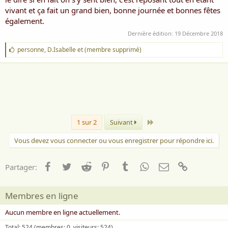
vivant et ça fait un grand bien, bonne journée et bonnes fêtes
également.
Dernière édition:
19 Décembre 2018
J
personne
,
D.Isabelle
et
(membre supprimé)
'
a
i
m
e
:
Dernier
1 sur 2
Suivant
Vous devez vous connecter ou vous enregistrer pour répondre ici.
Facebook
Twitter
Reddit
Pinterest
Tumblr
WhatsApp
Email
Lien
Partager:
Membres en ligne
Aucun membre en ligne actuellement.
Total: 524 (membres: 0, visiteurs: 524)