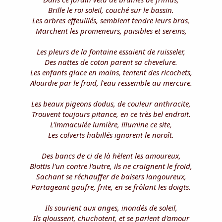
i
Brille le roi soleil, couché sur le bassin.
s
Les arbres effeuillés, semblent tendre leurs bras,
c
Marchent les promeneurs, paisibles et sereins,
u
s
s
Les pleurs de la fontaine essaient de ruisseler,
i
Des nattes de coton parent sa chevelure.
o
Les enfants glace en mains, tentent des ricochets,
n
Alourdie par le froid, l'eau ressemble au mercure.
Les beaux pigeons dodus, de couleur anthracite,
Trouvent toujours pitance, en ce très bel endroit.
L'immaculée lumière, illumine ce site,
Les colverts habillés ignorent le noroît.
Des bancs de ci de là hèlent les amoureux,
Blottis l'un contre l'autre, ils ne craignent le froid,
Sachant se réchauffer de baisers langoureux,
Partageant gaufre, frite, en se frôlant les doigts.
Ils sourient aux anges, inondés de soleil,
Ils gloussent, chuchotent, et se parlent d'amour