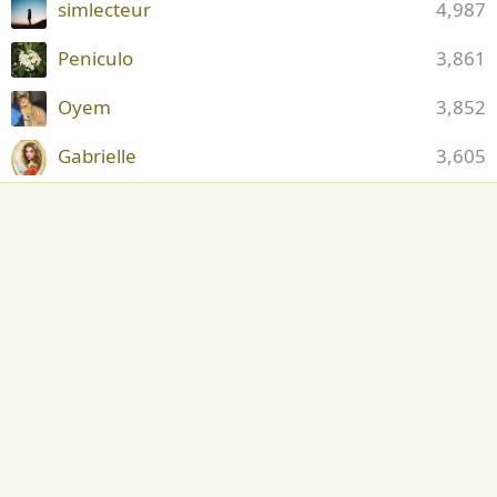
simlecteur
4,987
Peniculo
3,861
Oyem
3,852
Gabrielle
3,605