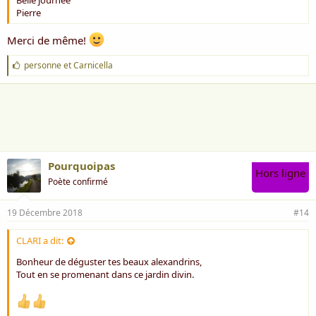
Pierre
Merci de même!
J
personne
et
Carnicella
'
a
i
m
e
:
Pourquoipas
Hors ligne
Poète confirmé
19 Décembre 2018
#14
CLARI a dit:
Bonheur de déguster tes beaux alexandrins,
Tout en se promenant dans ce jardin divin.