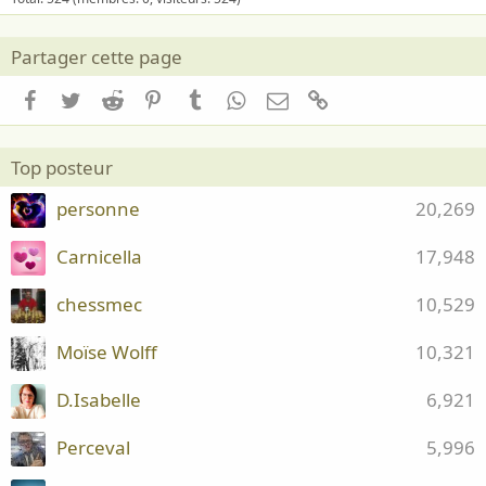
Partager cette page
Facebook
Twitter
Reddit
Pinterest
Tumblr
WhatsApp
Email
Lien
Top posteur
personne
20,269
Carnicella
17,948
chessmec
10,529
Moïse Wolff
10,321
D.Isabelle
6,921
Perceval
5,996