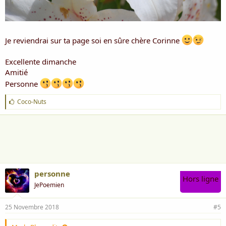
Je reviendrai sur ta page soi en sûre chère Corinne
Excellente dimanche
Amitié
Personne
J
Coco-Nuts
'
a
i
m
e
:
personne
Hors ligne
JePoemien
25 Novembre 2018
#5