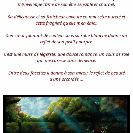
i
m’enveloppe l’âme de son être sensible et charnel.
s
c
Sa délicatesse et sa fraîcheur envoute en moi cette pureté et
u
cette fragilité qu’elle m’en émoi.
s
s
i
Son cœur fondant de couleur sous sa robe blanche donne un
o
reflet de son pistil pourpre.
n
C’est une muse de légèreté, une douce romance, un voile de soie
qui me caresse sans démence.
Entre deux facettes il donne à son miroir le reflet de beauté
d’une orchidée….