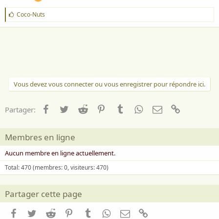
J
Coco-Nuts
'
a
i
m
e
:
Vous devez vous connecter ou vous enregistrer pour répondre ici.
Facebook
Twitter
Reddit
Pinterest
Tumblr
WhatsApp
Email
Lien
Partager:
Membres en ligne
Aucun membre en ligne actuellement.
Total: 470 (membres: 0, visiteurs: 470)
Partager cette page
Facebook
Twitter
Reddit
Pinterest
Tumblr
WhatsApp
Email
Lien