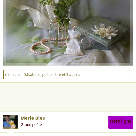
J
michel
,
D.Isabelle
,
poésielibre
et 3 autres
'
a
i
m
e
:
Merle Bleu
Hors ligne
Grand poète