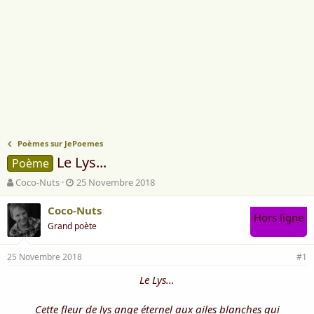
Poèmes sur JePoemes
Le Lys...
Poème
A
D
Coco-Nuts
25 Novembre 2018
u
a
t
t
Coco-Nuts
Hors ligne
e
e
Grand poète
u
d
r
e
25 Novembre 2018
d
d
#1
e
é
Le Lys...
l
b
a
u
d
t
Cette fleur de lys ange éternel aux ailes blanches qui