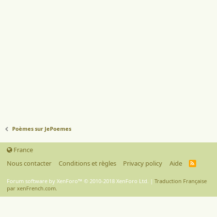
Poèmes sur JePoemes
France
Nous contacter
Conditions et règles
Privacy policy
Aide
R
S
S
Forum software by XenForo™
© 2010-2018 XenForo Ltd.
|
Traduction Française
par xenFrench.com.