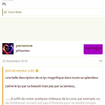
PL
J
Coco-Nuts
'
a
i
m
e
:
personne
Hors ligne
JePoemien
25 Novembre 2018
#7
pois de senteur a dit:
une belle description de ce lys magnifique dans toute sa splendeur
J'aime le lys par sa beauté mais pas par sa senteur,,
........Il suffit de visiter quelques châteaux de la Loire, par exemple, ou
de s’intéresser un tant soit peu à l’histoire pour se rendre compte