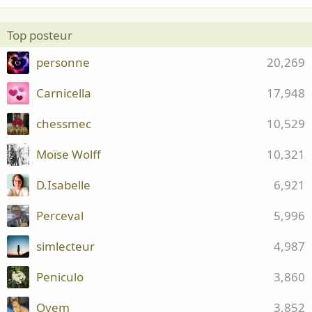
Top posteur
personne
20,269
Carnicella
17,948
chessmec
10,529
Moïse Wolff
10,321
D.Isabelle
6,921
Perceval
5,996
simlecteur
4,987
Peniculo
3,860
Oyem
3,852