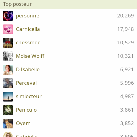
Top posteur
personne
20,269
Carnicella
17,948
chessmec
10,529
Moïse Wolff
10,321
D.Isabelle
6,921
Perceval
5,996
simlecteur
4,987
Peniculo
3,861
Oyem
3,852
Gabrielle
3,605