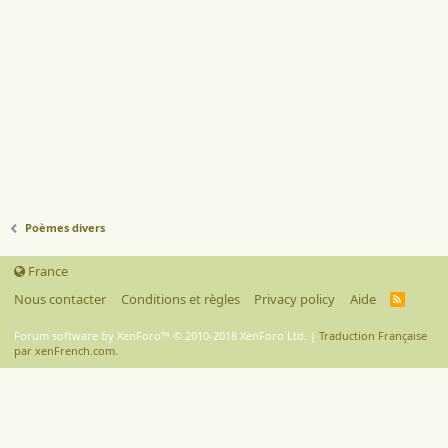
Poèmes divers
France
Nous contacter
Conditions et règles
Privacy policy
Aide
R
S
S
Forum software by XenForo™
© 2010-2018 XenForo Ltd.
|
Traduction Française
par xenFrench.com.