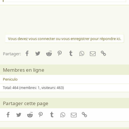
'
Mais sous leurs fabuleux mensonges,
a
Ils cachent, au plus clair des songes,
i
La vérité que l'homme tait.
m
e
:
07 juillet 2026
Vous devez vous connecter ou vous enregistrer pour répondre ici.
Facebook
Twitter
Reddit
Pinterest
Tumblr
WhatsApp
Email
Lien
Partager:
Membres en ligne
Peniculo
Total: 464 (membres: 1, visiteurs: 463)
Partager cette page
Facebook
Twitter
Reddit
Pinterest
Tumblr
WhatsApp
Email
Lien