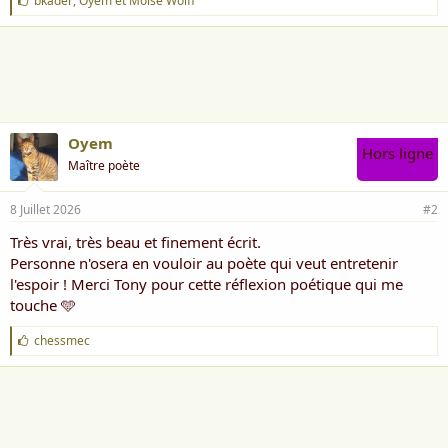
bkader
,
Oyem
et
Moïse Wolff
'
a
i
m
e
:
Oyem
Hors ligne
Maître poète
8 Juillet 2026
#2
Très vrai, très beau et finement écrit.
Personne n'osera en vouloir au poète qui veut entretenir
l'espoir ! Merci Tony pour cette réflexion poétique qui me
touche 🩵
J
chessmec
'
a
i
m
e
: