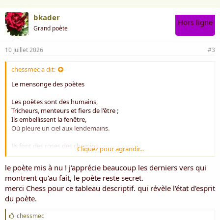
bkader
Hors ligne
Grand poète
10 Juillet 2026
#3
chessmec a dit:
Le mensonge des poètes
Les poètes sont des humains,
Tricheurs, menteurs et fiers de l'être ;
Ils embellissent la fenêtre,
Où pleure un ciel aux lendemains.
Ils font des roses des chemins,
Cliquez pour agrandir...
Des palais d'une humble masure ;
Leur plume invente une aventure
le poète mis à nu ! j'apprécie beaucoup les derniers vers qui
Au fond des plus discrets jardins.
montrent qu'au fait, le poète reste secret.
merci Chess pour ce tableau descriptif. qui révèle l'état d'esprit
Ils prêtent aux astres une âme,
du poète.
Au vent la douceur d'une femme,
Aux pierres la voix des forêts.
J
chessmec