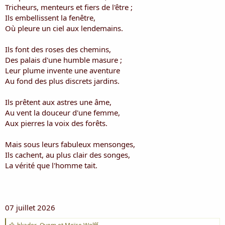
i
Tricheurs, menteurs et fiers de l'être ;
s
Ils embellissent la fenêtre,
c
Où pleure un ciel aux lendemains.
u
s
Ils font des roses des chemins,
s
i
Des palais d'une humble masure ;
o
Leur plume invente une aventure
n
Au fond des plus discrets jardins.
Ils prêtent aux astres une âme,
Au vent la douceur d'une femme,
Aux pierres la voix des forêts.
Mais sous leurs fabuleux mensonges,
Ils cachent, au plus clair des songes,
La vérité que l'homme tait.
07 juillet 2026
J