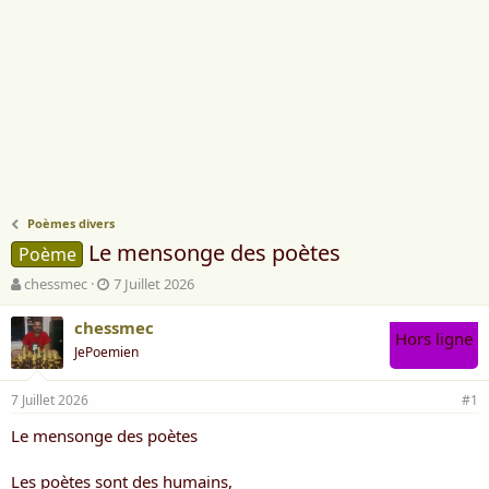
Poèmes divers
Le mensonge des poètes
Poème
A
D
chessmec
7 Juillet 2026
u
a
t
t
chessmec
Hors ligne
e
e
JePoemien
u
d
r
e
7 Juillet 2026
d
d
#1
e
é
Le mensonge des poètes
l
b
a
u
d
t
Les poètes sont des humains,