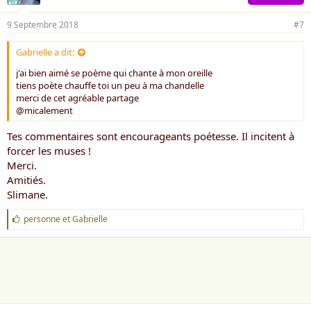
9 Septembre 2018
#7
Gabrielle a dit:
j'ai bien aimé se poème qui chante à mon oreille
tiens poète chauffe toi un peu à ma chandelle
merci de cet agréable partage
@micalement
Tes commentaires sont encourageants poétesse. Il incitent à
forcer les muses !
Merci.
Amitiés.
Slimane.
J
personne
et
Gabrielle
'
a
i
m
e
: