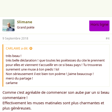
m
e
:
Slimane
Hors ligne
Grand poète
9 Septembre 2018
#4
CARLAME a dit:
très beau !
très belle déclaration ! que toutes les poétesses du cite le prennent
pour elles et viennent t'accueillir en ce si beau pays ! Tu trouveras
surement une muse à ton pieds ! lol
Non sérieusement il est bien ton poème ! j'aime beaucoup !
merci du partage !
carlame
Comme c'est agréable de commencer son aube par un si beau
commentaire !
Effectivement les muses matinales sont plus charmantes et
plus généreuses.