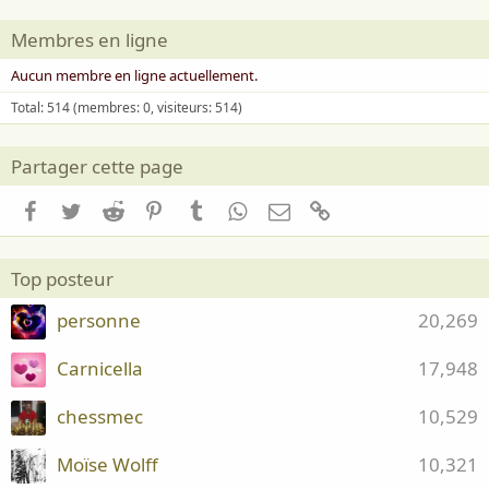
Membres en ligne
Aucun membre en ligne actuellement.
Total: 514 (membres: 0, visiteurs: 514)
Partager cette page
Facebook
Twitter
Reddit
Pinterest
Tumblr
WhatsApp
Email
Lien
Top posteur
personne
20,269
Carnicella
17,948
chessmec
10,529
Moïse Wolff
10,321