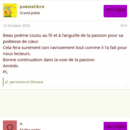
poésielibre
Hors ligne
Grand poète
13 Octobre 2018
#13
Beau poème cousu au fil et à l’anguille de la passion pour sa
poétesse de cœur.
Cela fera surement son ravissement tout comme il l'a fait pour
nous lecteurs.
Bonne continuation dans la voie de la passion
Amitiés
PL
J
personne
et
Slimane
'
a
i
m
e
:
o
O
Hors ligne
Maître poète