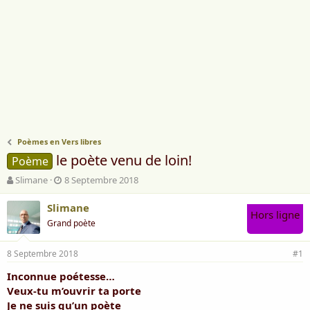
Poèmes en Vers libres
le poète venu de loin!
Poème
A
D
Slimane
8 Septembre 2018
u
a
t
t
Slimane
Hors ligne
e
e
Grand poète
u
d
r
e
8 Septembre 2018
d
d
#1
e
é
Inconnue poétesse…
l
b
Veux-tu m’ouvrir ta porte
a
u
d
t
Je ne suis qu’un poète