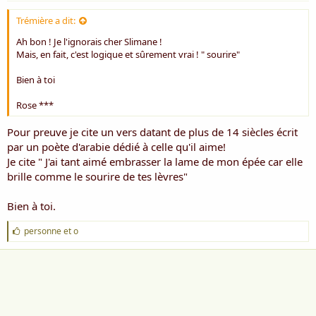
Trémière a dit:
Ah bon ! Je l'ignorais cher Slimane !
Mais, en fait, c'est logique et sûrement vrai ! " sourire"
Bien à toi
Rose ***
Pour preuve je cite un vers datant de plus de 14 siècles écrit
par un poète d'arabie dédié à celle qu'il aime!
Je cite " J'ai tant aimé embrasser la lame de mon épée car elle
brille comme le sourire de tes lèvres"
Bien à toi.
J
personne
et
o
'
a
i
m
e
: