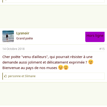
'
a
i
m
e
:
Lysnoir
Hors ligne
Grand poète
14 Octobre 2018
#15
Cher poète "venu d'ailleurs", qui pourrait résister à une
demande aussi joliment et délicatement exprimée ?
Bienvenue au pays de nos muses
J
personne
et
Slimane
'
a
i
m
e
: