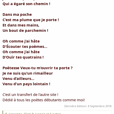
i
Qui a égaré son chemin !
s
c
Dans ma poche
u
C’est ma plume que je porte !
s
Et dans mes mains,
s
i
Un bout de parchemin !
o
n
Oh comme j’ai hâte
D'Écouter tes poèmes…
Oh comme j’ai hâte
D’Ouïr tes quatrains !
Poétesse Veux-tu m’ouvrir ta porte ?
Je ne suis qu’un rimailleur
Venu d’ailleurs…
Venu d’un pays lointain !
C'est un transfert de l'autre site !
Dédié à tous les poètes débutants comme moi!
Dernière édition:
8 Septembre 2018
J