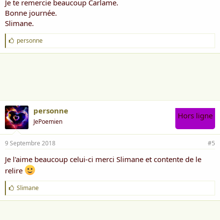
Je te remercie beaucoup Carlame.
Bonne journée.
Slimane.
J
personne
'
a
i
m
e
:
personne
Hors ligne
JePoemien
9 Septembre 2018
#5
Je l'aime beaucoup celui-ci merci Slimane et contente de le
relire
J
Slimane
'
a
i
m