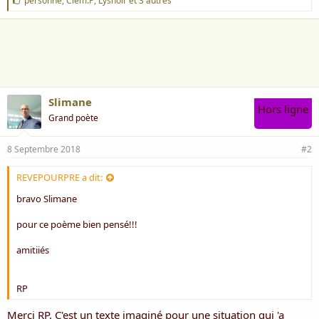
personne
,
Clem.P
,
Lysnoir
et 3 autres
'
a
i
m
e
:
Slimane
Hors ligne
Grand poète
8 Septembre 2018
#2
REVEPOURPRE a dit:
bravo Slimane
pour ce poème bien pensé!!!
amitiiés
RP
Merci RP. C'est un texte imaginé pour une situation qui 'a