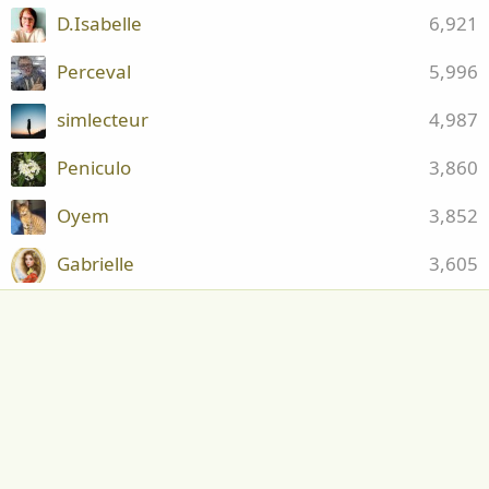
D.Isabelle
6,921
Perceval
5,996
simlecteur
4,987
Peniculo
3,860
Oyem
3,852
Gabrielle
3,605