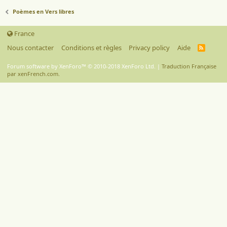
Poèmes en Vers libres
France
Nous contacter
Conditions et règles
Privacy policy
Aide
R
S
S
Forum software by XenForo™
© 2010-2018 XenForo Ltd.
|
Traduction Française
par xenFrench.com.