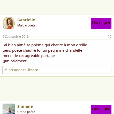
e
:
Gabrielle
Hors ligne
Maître poète
9 Septembre 2018
#6
j'ai bien aimé se poème qui chante à mon oreille
tiens poète chauffe toi un peu à ma chandelle
merci de cet agréable partage
@micalement
J
personne
et
Slimane
'
a
i
m
e
:
Slimane
Hors ligne
Grand poète