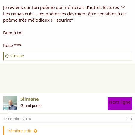
Je reviens sur ton poème qui mériterait d'autres lectures ^^
Les nanas euh ... les poétesses devraient être sensibles à ce
poème très mélodieux ! " sourire"
Bien à toi
Rose ***
J
Slimane
'
a
i
m
e
:
Slimane
Hors ligne
Grand poète
12 Octobre 2018
#10
Trémière a dit: