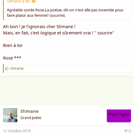
Slimane a dit:
Agréable soirée Rose.La poésie, dit-on n'est elle pas inventée pour
faire plaisir aux femme? (sourire).
Ah bon ! Je l'ignorais cher Slimane !
Mais, en fait, c'est logique et sûrement vrai ! " sourire"
Bien à toi
Rose ***
J
Slimane
'
a
i
m
e
:
Slimane
Hors ligne
Grand poète
12 Octobre 2018
#12