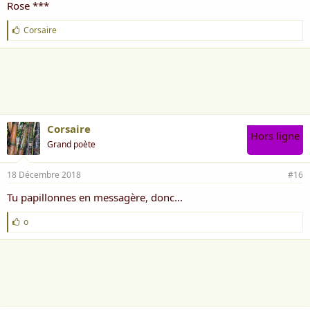
Rose ***
J
Corsaire
'
a
i
m
e
:
Corsaire
Hors ligne
Grand poète
18 Décembre 2018
#16
Tu papillonnes en messagère, donc...
J
o
'
a
i
m
e
: