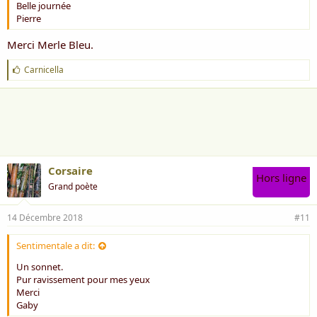
Belle journée
Pierre
Merci Merle Bleu.
J
Carnicella
'
a
i
m
e
:
Corsaire
Hors ligne
Grand poète
14 Décembre 2018
#11
Sentimentale a dit:
Un sonnet.
Pur ravissement pour mes yeux
Merci
Gaby