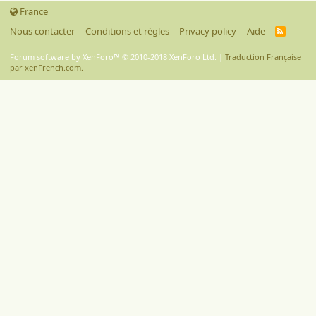
France
Nous contacter
Conditions et règles
Privacy policy
Aide
R
S
S
Forum software by XenForo™
© 2010-2018 XenForo Ltd.
|
Traduction Française
par xenFrench.com.