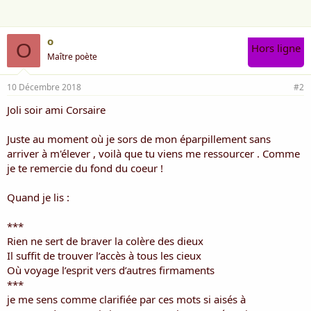
:
o
O
Hors ligne
Maître poète
10 Décembre 2018
#2
Joli soir ami Corsaire
Juste au moment où je sors de mon éparpillement sans
arriver à m'élever , voilà que tu viens me ressourcer . Comme
je te remercie du fond du coeur !
Quand je lis :
***
Rien ne sert de braver la colère des dieux
Il suﬃt de trouver l’accès à tous les cieux
Où voyage l’esprit vers d’autres ﬁrmaments
***
je me sens comme clarifiée par ces mots si aisés à