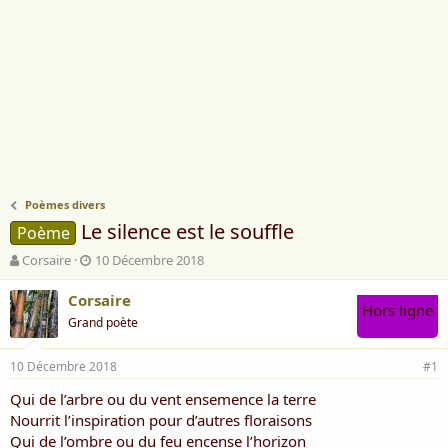
Poèmes divers
Le silence est le souffle
Poème
A
D
Corsaire
10 Décembre 2018
u
a
t
t
Corsaire
Hors ligne
e
e
Grand poète
u
d
r
e
10 Décembre 2018
d
d
#1
e
é
Qui de l’arbre ou du vent ensemence la terre
l
b
Nourrit l’inspiration pour d’autres ﬂoraisons
a
u
d
t
Qui de l’ombre ou du feu encense l’horizon