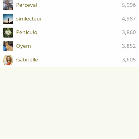
Perceval
5,996
simlecteur
4,987
Peniculo
3,860
Oyem
3,852
Gabrielle
3,605