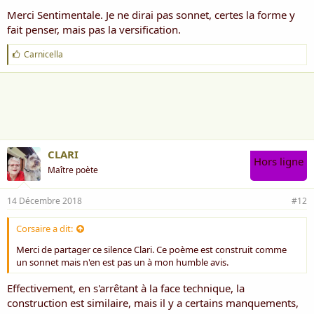
Merci Sentimentale. Je ne dirai pas sonnet, certes la forme y
fait penser, mais pas la versification.
J
Carnicella
'
a
i
m
e
:
CLARI
Hors ligne
Maître poète
14 Décembre 2018
#12
Corsaire a dit:
Merci de partager ce silence Clari. Ce poème est construit comme
un sonnet mais n'en est pas un à mon humble avis.
Effectivement, en s'arrêtant à la face technique, la
construction est similaire, mais il y a certains manquements,