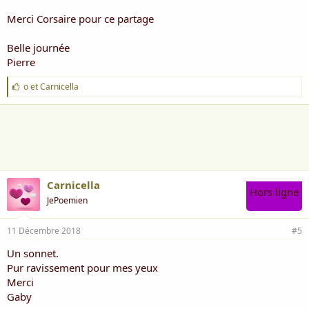
Merci Corsaire pour ce partage
Belle journée
Pierre
J
o
et
Carnicella
'
a
i
m
e
:
Carnicella
Hors ligne
JePoemien
11 Décembre 2018
#5
Un sonnet.
Pur ravissement pour mes yeux
Merci
Gaby