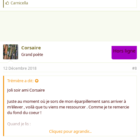
Il suﬃt de trouver l’accès à tous les cieux
J
Carnicella
Où voyage l’esprit vers d’autres ﬁrmaments
'
a
Immobile rêveur sur ton socle de pierre
i
m
Tu hérites du vide où ﬂottent tes prières
e
Dans les grands matins blancs où s’épure l’éther
:
-Écrit en 2010-
Corsaire
Hors ligne
Grand poète
12 Décembre 2018
#8
Trémière a dit:
Joli soir ami Corsaire
Juste au moment où je sors de mon éparpillement sans arriver à
m'élever , voilà que tu viens me ressourcer . Comme je te remercie
du fond du coeur !
Quand je lis :
Cliquez pour agrandir...
***