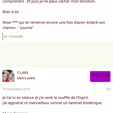
comprendre . Et puis je ne peux cacher mon émotion.
Bien à toi
Rose *** qui te remercie encore une fois d'avoir éclairé son
chemin. " sourire"
J
Carnicella
'
a
i
m
e
:
CLARI
Hors ligne
Maître poète
10 Décembre 2018
#3
Je t'ai lu en silence et j'ai senti le souffle de l'Esprit.
J'ai apprécié ce merveilleux sonnet un tantinet ésotérique.