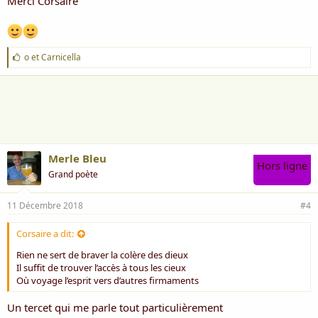
Merci Corsaire
J
o
et
Carnicella
'
a
i
m
e
:
Merle Bleu
Hors ligne
Grand poète
11 Décembre 2018
#4
Corsaire a dit:
Rien ne sert de braver la colère des dieux
Il suﬃt de trouver l’accès à tous les cieux
Où voyage l’esprit vers d’autres ﬁrmaments
Un tercet qui me parle tout particulièrement