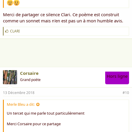
Merci de partager ce silence Clari. Ce poème est construit
comme un sonnet mais n'en est pas un à mon humble avis.
J
CLARI
'
a
i
m
e
:
Corsaire
Hors ligne
Grand poète
13 Décembre 2018
#10
Merle Bleu a dit:
Un tercet qui me parle tout particulièrement
Merci Corsaire pour ce partage