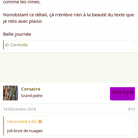
comme les rimes.
Nonobstant ce détail, çà n'enlève rien à la beauté du texte que
je relis avec plaisir.
Belle journée
J
Carnicella
'
a
i
m
e
:
Corsaire
Hors ligne
Grand poète
14 Décembre 2018
#13
Heuromed a dit:
Joli bruit de nuages