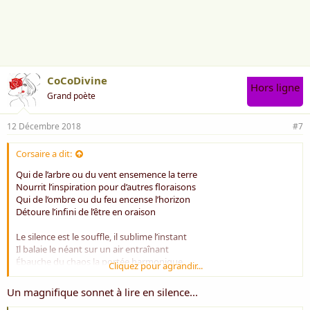
a
i
m
e
:
CoCoDivine
Hors ligne
Grand poète
12 Décembre 2018
#7
Corsaire a dit:
Qui de l’arbre ou du vent ensemence la terre
Nourrit l’inspiration pour d’autres ﬂoraisons
Qui de l’ombre ou du feu encense l’horizon
Détoure l’inﬁni de l’être en oraison
Le silence est le souﬄe, il sublime l’instant
Il balaie le néant sur un air entraînant
Ébauche du chaos la portée harmonique
Cliquez pour agrandir...
Accordant à l’éveil sa plus belle musique
Un magnifique sonnet à lire en silence...
Rien ne sert de braver la colère des dieux