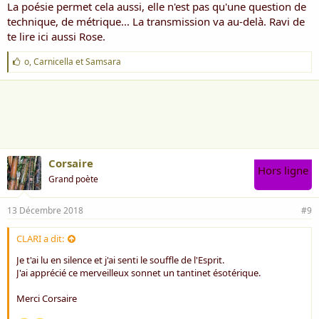
Rien ne sert de braver la colère des dieux
La poésie permet cela aussi, elle n'est pas qu'une question de
Il suﬃt de trouver l’accès à tous les cieux
technique, de métrique... La transmission va au-delà. Ravi de
Où voyage l’esprit vers d’autres ﬁrmaments
te lire ici aussi Rose.
***
je me sens comme clarifiée par ces mots si aisés à comprendre . Et
J
o
,
Carnicella
et
Samsara
puis je ne peux cacher mon émotion.
'
a
Bien à toi
i
m
Rose *** qui te remercie encore une fois d'avoir éclairé son chemin.
e
" sourire"
:
Corsaire
Hors ligne
Grand poète
13 Décembre 2018
#9
CLARI a dit:
Je t'ai lu en silence et j'ai senti le souffle de l'Esprit.
J'ai apprécié ce merveilleux sonnet un tantinet ésotérique.
Merci Corsaire