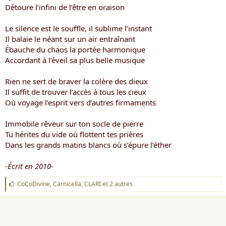
i
Détoure l’inﬁni de l’être en oraison
s
c
Le silence est le souﬄe, il sublime l’instant
u
Il balaie le néant sur un air entraînant
s
Ébauche du chaos la portée harmonique
s
i
Accordant à l’éveil sa plus belle musique
o
n
Rien ne sert de braver la colère des dieux
Il suﬃt de trouver l’accès à tous les cieux
Où voyage l’esprit vers d’autres ﬁrmaments
Immobile rêveur sur ton socle de pierre
Tu hérites du vide où ﬂottent tes prières
Dans les grands matins blancs où s’épure l’éther
-Écrit en 2010-
J
CoCoDivine
,
Carnicella
,
CLARI
et 2 autres
'
a
i
m
e