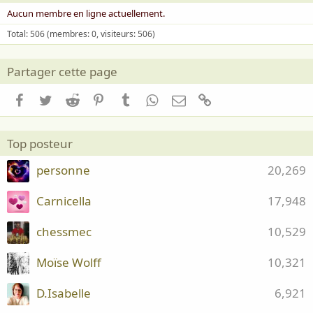
Aucun membre en ligne actuellement.
Total: 506 (membres: 0, visiteurs: 506)
Partager cette page
Facebook
Twitter
Reddit
Pinterest
Tumblr
WhatsApp
Email
Lien
Top posteur
personne
20,269
Carnicella
17,948
chessmec
10,529
Moïse Wolff
10,321
D.Isabelle
6,921