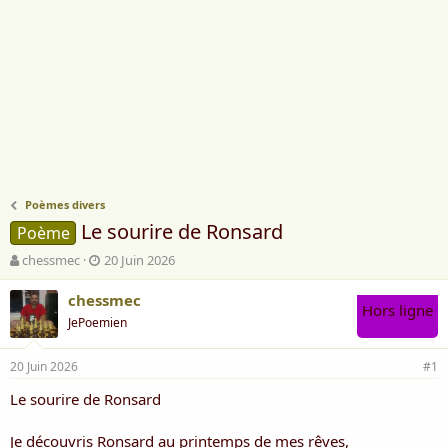
Poèmes divers
Le sourire de Ronsard
Poème
A
D
chessmec
20 Juin 2026
u
a
t
t
chessmec
Hors ligne
e
e
JePoemien
u
d
r
e
20 Juin 2026
d
d
#1
e
é
Le sourire de Ronsard
l
b
a
u
d
t
Je découvris Ronsard au printemps de mes rêves,