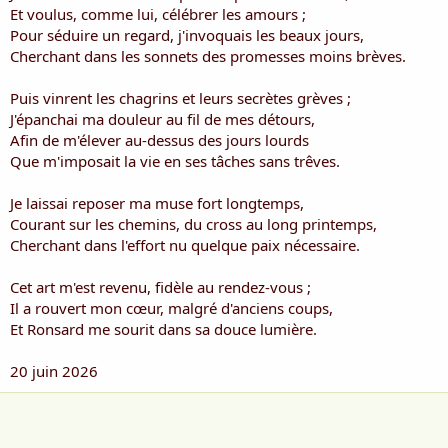
i
Et voulus, comme lui, célébrer les amours ;
s
Pour séduire un regard, j'invoquais les beaux jours,
c
Cherchant dans les sonnets des promesses moins brèves.
u
s
Puis vinrent les chagrins et leurs secrètes grèves ;
s
i
J'épanchai ma douleur au fil de mes détours,
o
Afin de m'élever au-dessus des jours lourds
n
Que m'imposait la vie en ses tâches sans trêves.
Je laissai reposer ma muse fort longtemps,
Courant sur les chemins, du cross au long printemps,
Cherchant dans l'effort nu quelque paix nécessaire.
Cet art m'est revenu, fidèle au rendez-vous ;
Il a rouvert mon cœur, malgré d'anciens coups,
Et Ronsard me sourit dans sa douce lumière.
20 juin 2026