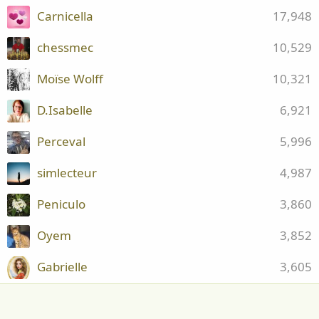
Carnicella
17,948
chessmec
10,529
Moïse Wolff
10,321
D.Isabelle
6,921
Perceval
5,996
simlecteur
4,987
Peniculo
3,860
Oyem
3,852
Gabrielle
3,605