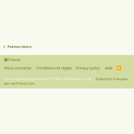
Poèmes divers
France
Nous contacter
Conditions et règles
Privacy policy
Aide
R
S
S
Forum software by XenForo™
© 2010-2018 XenForo Ltd.
|
Traduction Française
par xenFrench.com.