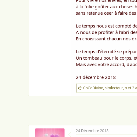
Pour vivre nos envies, en tout
o
n
à la folie goûter aux choses 
sans retenue oser à faire des
Le temps nous est compté de 
A nous de profiter à l'abri d
En choisissant chacun nos dro
Le temps d'éternité se prépar
Un tombeau pour le corps, et
Mais avec votre accord, d'a
24 décembre 2018
J
CoCoDivine
,
simlecteur
,
o
et 2 
'
a
i
m
e
:
24 Décembre 2018