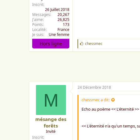
Inscrit
26 Juillet 2018
Messages
20,267
J'aime
26,825
Points
173
Localité
France
Je suis
Une femme
Hors ligne
J
chessmec
'
a
i
m
e
:
24 Décembre 2018
M
chessmec a dit:
Echo au poème << L'éternité >
mésange des
forêts
<< L'éternité n'a qu'un temps, s
Invité
Inscrit