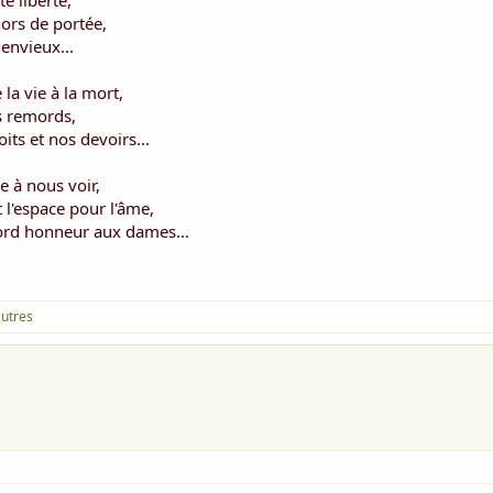
e liberté,
hors de portée,
 envieux...
la vie à la mort,
es remords,
its et nos devoirs...
e à nous voir,
 l'espace pour l'âme,
bord honneur aux dames...
autres