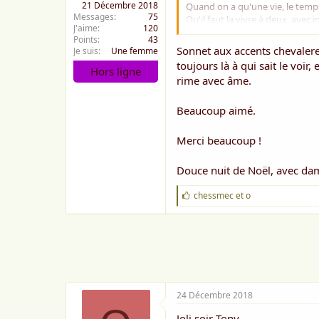
21 Décembre 2018
Quand on a qu'une vie, le temps
Messages
75
Qu'il faut la vivre à deux, avec i
J'aime
120
Découvrir de l'amour toute la d
Points
43
S'en imprégner toujours tant qu'
Sonnet aux accents chevaleres
Je suis
Une femme
toujours là à qui sait le voir
Hors ligne
Tant qu'on est plein de vie, n'a
rime avec âme.
Pour vivre nos envies, en toute 
à la folie goûter aux choses hor
sans retenue oser à faire des en
Beaucoup aimé.
Le temps nous est compté de la 
Merci beaucoup !
A nous de profiter à l'abri des 
En choisissant chacun nos droits
Douce nuit de Noël, avec da
Le temps d'éternité se prépare à
J
chessmec
et
o
Un tombeau pour le corps, et l'
'
Mais avec votre accord, d'abor
a
i
24 décembre 2018
m
e
:
24 Décembre 2018
Joli soir Tony