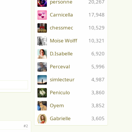
personne
20,267
Carnicella
17,948
chessmec
10,529
Moïse Wolff
10,321
D.Isabelle
6,920
Perceval
5,996
simlecteur
4,987
Peniculo
3,860
Oyem
3,852
Gabrielle
3,605
#2