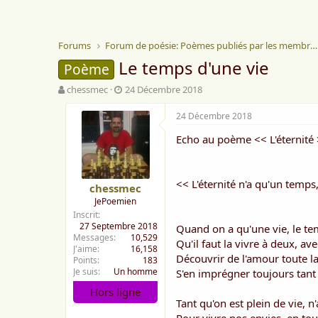
Forums
Forum de poésie: Poèmes publiés par les membres
Le temps d'une vie
Poème
A
D
chessmec
24 Décembre 2018
u
a
t
t
24 Décembre 2018
e
e
Echo au poème << L'éternité
u
d
r
e
d
d
e
é
<< L'éternité n'a qu'un temps
chessmec
l
b
JePoemien
a
u
Inscrit
d
t
27 Septembre 2018
Quand on a qu'une vie, le tem
i
Messages
10,529
s
Qu'il faut la vivre à deux, ave
J'aime
16,158
c
Découvrir de l'amour toute la
Points
183
u
Je suis
Un homme
S'en imprégner toujours tant 
s
Hors ligne
s
Tant qu'on est plein de vie, n
i