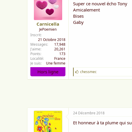
Super ce nouvel écho Tony
Amicalement
Bises
Gaby
Carnicella
JePoemien
Inscrit
21 Octobre 2018
Messages
17,948
J'aime
20,261
Points
173
Localité
France
Je suis
Une femme
Hors ligne
J
chessmec
'
a
i
m
e
:
24 Décembre 2018
Et honneur à ta plume qui su