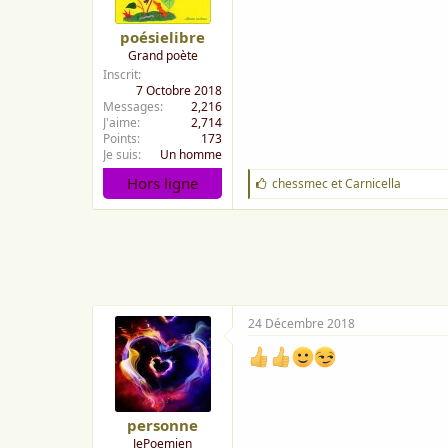
poésielibre
Grand poète
Inscrit
7 Octobre 2018
Messages
2,216
J'aime
2,714
Points
173
Je suis
Un homme
Hors ligne
J
chessmec
et
Carnicella
'
a
i
m
e
:
24 Décembre 2018
personne
JePoemien