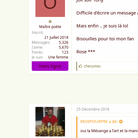
O
Difficile d'écrire un message
o
Mais enfin .. je suis là lol
Maître poète
Inscrit
21 Juillet 2018
Bisouilles pour toi mon fan
Messages
5,326
J'aime
5,670
Rose ***
Points
123
Je suis
Une femme
Hors ligne
J
chessmec
'
a
i
m
e
:
25 Décembre 2018
REVEPOURPRE a dit:
oui la Mésange a l'art et la ma