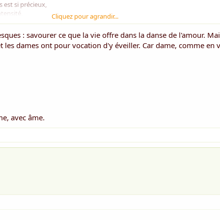
 est si précieux,
ntensité,
Cliquez pour agrandir...
ensité,
on est sous les cieux...
ques : savourer ce que la vie offre dans la danse de l'amour. Mai
, et les dames ont pour vocation d'y éveiller. Car dame, comme en v
ttendons d'être vieux,
liberté,
s de portée,
vieux...
vie à la mort,
remords,
 et nos devoirs...
me, avec âme.
 nous voir,
espace pour l'âme,
d honneur aux dames...