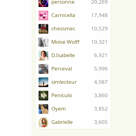
personne
20,269
Carnicella
17,948
chessmec
10,529
Moïse Wolff
10,321
D.Isabelle
6,921
Perceval
5,996
simlecteur
4,987
Peniculo
3,860
Oyem
3,852
Gabrielle
3,605