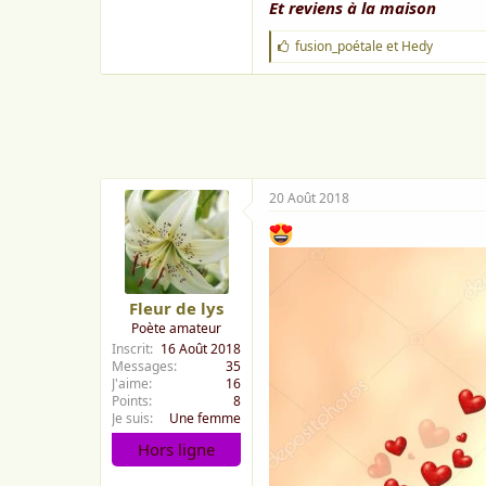
Et reviens à la maison
J
fusion_poétale
et
Hedy
'
a
i
m
e
:
20 Août 2018
Fleur de lys
Poète amateur
Inscrit
16 Août 2018
Messages
35
J'aime
16
Points
8
Je suis
Une femme
Hors ligne