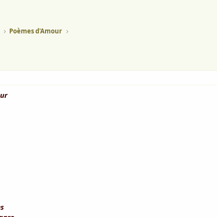
Poèmes d'Amour
our
es