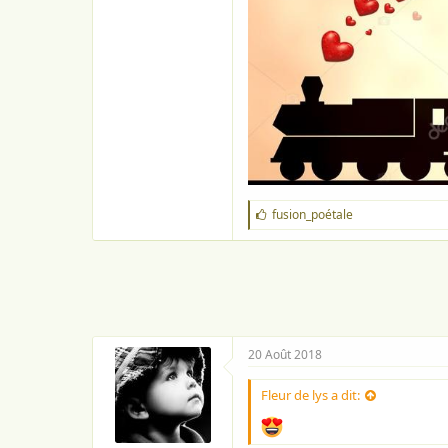
J
fusion_poétale
'
a
i
m
e
:
20 Août 2018
Fleur de lys a dit: