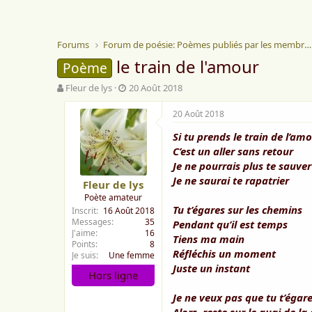
Forums
Forum de poésie: Poèmes publiés par les membres
le train de l'amour
Poème
A
D
Fleur de lys
20 Août 2018
u
a
t
t
20 Août 2018
e
e
Si tu prends le train de l’am
u
d
r
e
C’est un aller sans retour
d
d
Je ne pourrais plus te sauver
e
é
Je ne saurai te rapatrier
Fleur de lys
l
b
Poète amateur
a
u
Tu t’égares sur les chemins
Inscrit
16 Août 2018
d
t
Messages
35
Pendant qu’il est temps
i
J'aime
16
s
Tiens ma main
Points
8
c
Réfléchis un moment
Je suis
Une femme
u
Juste un instant
Hors ligne
s
s
Je ne veux pas que tu t’égar
i