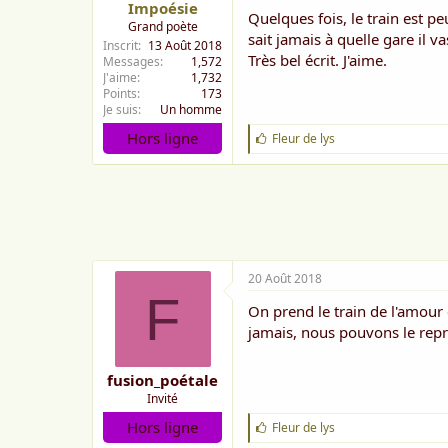
Impoésie
Quelques fois, le train est pe
Grand poète
sait jamais à quelle gare il 
Inscrit
13 Août 2018
Très bel écrit. J'aime.
Messages
1,572
J'aime
1,732
Points
173
Je suis
Un homme
Hors ligne
J
Fleur de lys
'
a
i
m
e
:
20 Août 2018
F
On prend le train de l'amour 
jamais, nous pouvons le rep
fusion_poétale
Invité
Hors ligne
J
Fleur de lys
'