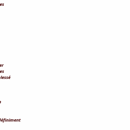
ges
er
es
blessé
n
ndéfiniment