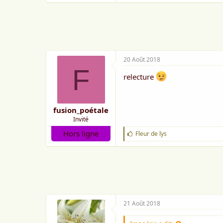
a
i
m
e
:
20 Août 2018
F
relecture
fusion_poétale
Invité
Hors ligne
J
Fleur de lys
'
a
i
m
e
:
21 Août 2018