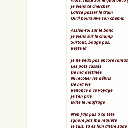
Alors, reste sur le quai de la
o
n
Je viens te chercher
Laisse passer le train
Qu’il poursuive son chemin
Assied-toi sur le banc
Je viens sur le champ
Surtout, bouge pas,
Reste là
Je ne veux pas encore ramas
Les pots cassés
De ma destinée
Ni recoller les débris
De ma vie
Renonce à ce voyage
Je t’en prie
Évite le naufrage
N’en fais pas à ta tête
Ignore pas ma requête
Je sais, tu es loin d’être sage