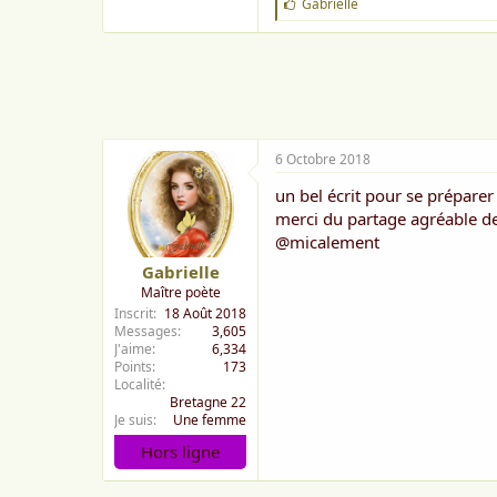
J
Gabrielle
'
a
i
m
e
:
6 Octobre 2018
un bel écrit pour se prépare
merci du partage agréable de
@micalement
Gabrielle
Maître poète
Inscrit
18 Août 2018
Messages
3,605
J'aime
6,334
Points
173
Localité
Bretagne 22
Je suis
Une femme
Hors ligne