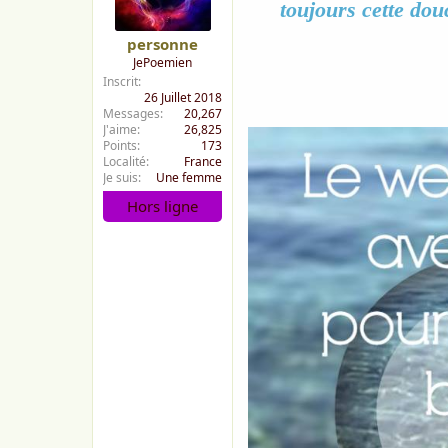
toujours cette do
personne
JePoemien
Inscrit
26 Juillet 2018
Messages
20,267
J'aime
26,825
Points
173
Localité
France
Je suis
Une femme
Hors ligne