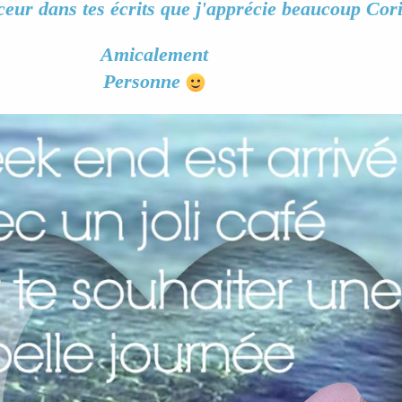
uceur dans tes écrits que j'apprécie beaucoup Co
Amicalement
Personne