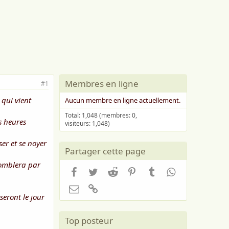
Membres en ligne
#1
 qui vient
Aucun membre en ligne actuellement.
Total: 1,048 (membres: 0,
s heures
visiteurs: 1,048)
ser et se noyer
Partager cette page
comblera par
Facebook
Twitter
Reddit
Pinterest
Tumblr
WhatsApp
Email
Lien
eront le jour
Top posteur