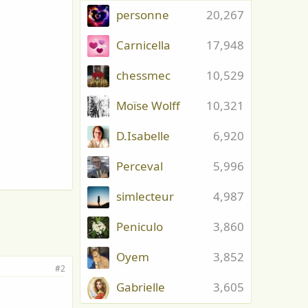
personne
20,267
Carnicella
17,948
chessmec
10,529
Moïse Wolff
10,321
D.Isabelle
6,920
Perceval
5,996
simlecteur
4,987
Peniculo
3,860
Oyem
3,852
#2
Gabrielle
3,605