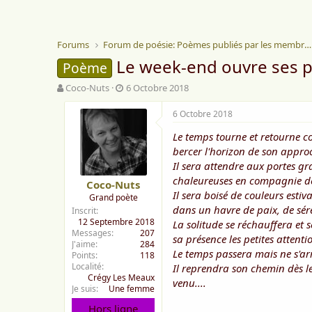
Forums
Forum de poésie: Poèmes publiés par les membres
Le week-end ouvre ses po
Poème
A
D
Coco-Nuts
6 Octobre 2018
u
a
t
t
6 Octobre 2018
e
e
Le temps tourne et retourne co
u
d
r
e
bercer l'horizon de son appro
d
d
Il sera attendre aux portes gr
e
é
chaleureuses en compagnie des
Coco-Nuts
l
b
Il sera boisé de couleurs estiv
Grand poète
a
u
dans un havre de paix, de séré
Inscrit
d
t
12 Septembre 2018
La solitude se réchauffera et
i
Messages
207
s
sa présence les petites atten
J'aime
284
c
Le temps passera mais ne s'ar
Points
118
u
Localité
Il reprendra son chemin dès l
s
Crégy Les Meaux
venu....
s
Je suis
Une femme
i
Hors ligne