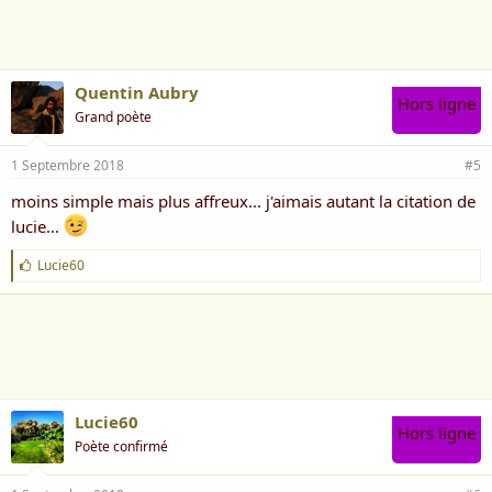
m
e
:
Quentin Aubry
Hors ligne
Grand poète
1 Septembre 2018
#5
moins simple mais plus affreux... j'aimais autant la citation de
lucie...
J
Lucie60
'
a
i
m
e
:
Lucie60
Hors ligne
Poète confirmé