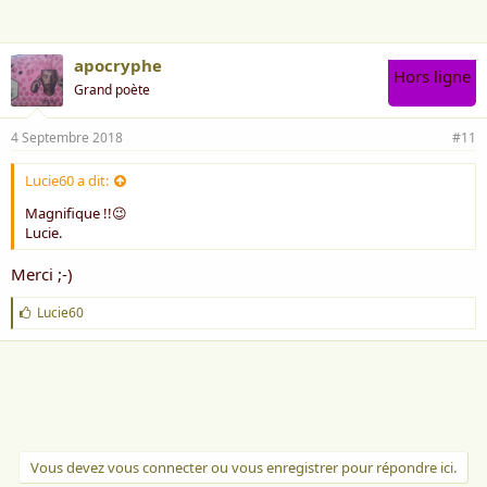
:
apocryphe
Hors ligne
Grand poète
4 Septembre 2018
#11
Lucie60 a dit:
Magnifique !!😉
Lucie.
Merci ;-)
J
Lucie60
'
a
i
m
e
:
Vous devez vous connecter ou vous enregistrer pour répondre ici.