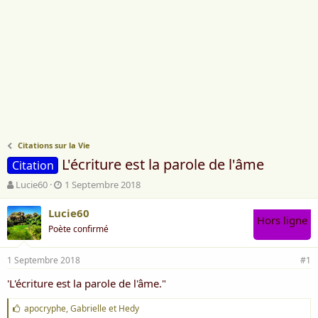
Citations sur la Vie
L'écriture est la parole de l'âme
Citation
A
D
Lucie60
1 Septembre 2018
u
a
t
t
Lucie60
Hors ligne
e
e
Poète confirmé
u
d
r
e
1 Septembre 2018
d
d
#1
e
é
'L'écriture est la parole de l'âme."
l
b
a
u
J
apocryphe
,
Gabrielle
et
Hedy
d
t