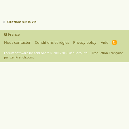
Citations sur la Vie
France
Nous contacter
Conditions et règles
Privacy policy
Aide
R
S
S
Forum software by XenForo™
© 2010-2018 XenForo Ltd.
|
Traduction Française
par xenFrench.com.