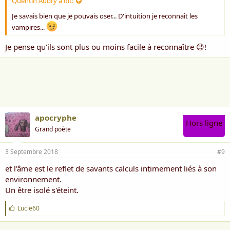
Quentin Aubry a dit:
Je savais bien que je pouvais oser... D'intuition je reconnaît les
vampires...
Je pense qu'ils sont plus ou moins facile à reconnaître 😉!
apocryphe
Hors ligne
Grand poète
3 Septembre 2018
#9
et l'âme est le reflet de savants calculs intimement liés à son
environnement.
Un être isolé s'éteint.
J
Lucie60
'
a