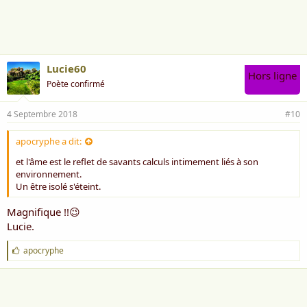
i
m
e
:
Lucie60
Hors ligne
Poète confirmé
4 Septembre 2018
#10
apocryphe a dit:
et l'âme est le reflet de savants calculs intimement liés à son
environnement.
Un être isolé s'éteint.
Magnifique !!😉
Lucie.
J
apocryphe
'
a
i
m
e