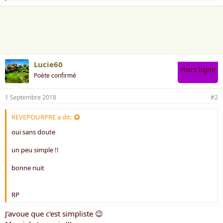
'
i
a
s
i
c
m
u
e
s
:
s
i
Lucie60
o
Hors ligne
Poète confirmé
n
1 Septembre 2018
#2
REVEPOURPRE a dit:
oui sans doute
un peu simple !!
bonne nuit
RP
J'avoue que c'est simpliste 😉