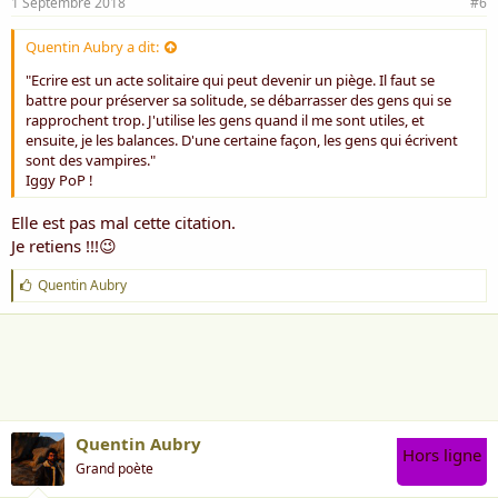
1 Septembre 2018
#6
Quentin Aubry a dit:
"Ecrire est un acte solitaire qui peut devenir un piège. Il faut se
battre pour préserver sa solitude, se débarrasser des gens qui se
rapprochent trop. J'utilise les gens quand il me sont utiles, et
ensuite, je les balances. D'une certaine façon, les gens qui écrivent
sont des vampires."
Iggy PoP !
Elle est pas mal cette citation.
Je retiens !!!😉
J
Quentin Aubry
'
a
i
m
e
:
Quentin Aubry
Hors ligne
Grand poète