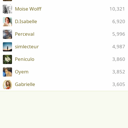
Moïse Wolff
10,321
D.Isabelle
6,920
Perceval
5,996
simlecteur
4,987
Peniculo
3,860
Oyem
3,852
Gabrielle
3,605