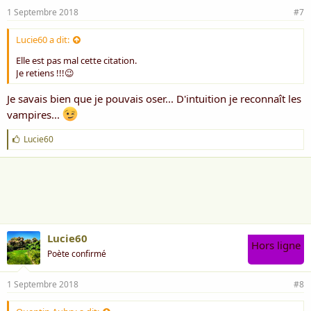
1 Septembre 2018
#7
Lucie60 a dit:
Elle est pas mal cette citation.
Je retiens !!!😉
Je savais bien que je pouvais oser... D'intuition je reconnaît les
vampires...
J
Lucie60
'
a
i
m
e
:
Lucie60
Hors ligne
Poète confirmé
1 Septembre 2018
#8