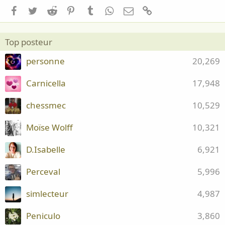
Facebook
Twitter
Reddit
Pinterest
Tumblr
WhatsApp
Email
Lien
Top posteur
personne
20,269
Carnicella
17,948
chessmec
10,529
Moïse Wolff
10,321
D.Isabelle
6,921
Perceval
5,996
simlecteur
4,987
Peniculo
3,860