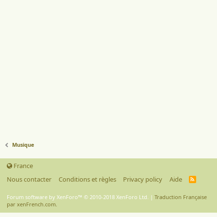
Musique
France
Nous contacter
Conditions et règles
Privacy policy
Aide
R
S
S
Forum software by XenForo™
© 2010-2018 XenForo Ltd.
|
Traduction Française
par xenFrench.com.