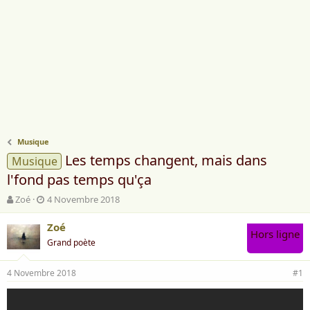
Musique
Les temps changent, mais dans
Musique
l'fond pas temps qu'ça
A
D
Zoé
4 Novembre 2018
u
a
t
t
Zoé
Hors ligne
e
e
Grand poète
u
d
r
e
4 Novembre 2018
d
d
#1
e
é
l
b