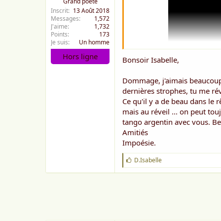
Grand poète
Inscrit
13 Août 2018
Messages
1,572
J'aime
1,732
Points
173
Je suis
Un homme
Hors ligne
Bonsoir Isabelle,
Dommage, j'aimais beaucoup t
dernières strophes, tu me réve
Ce qu'il y a de beau dans le r
mais au réveil ... on peut to
tango argentin avec vous. Bel
The Cats/Sile
Amitiés
Impoésie.
J
D.Isabelle
* Les yeux d’u
'
a
i
m
e
: