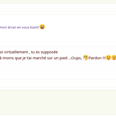
e ne tournerai pas la rue sans me tordre la cheville
t finir ma route sur un brancard les pieds en l'air
Le rêve arrive doucement à sa fin
à mon écran en vous lisant!
Pour danser le tango argentin
Je resterai pieds nus sans serpentin
D Isabelle
oi virtuellement , tu es supposée
..à moins que je t'ai marché sur un pied ...Oups,
Pardon !!!