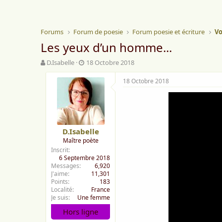
Forums
Forum de poesie
Forum poesie et écriture
Vo
Les yeux d’un homme...
A
D
D.Isabelle
18 Octobre 2018
u
a
t
t
18 Octobre 2018
e
e
u
d
r
e
d
d
e
é
D.Isabelle
l
b
Maître poète
a
u
Inscrit
d
t
6 Septembre 2018
i
Messages
6,920
s
J'aime
11,301
c
Points
183
u
Localité
France
s
Je suis
Une femme
s
Hors ligne
i