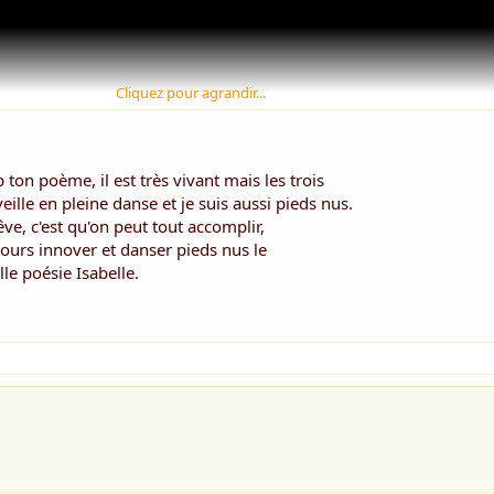
Cliquez pour agrandir...
on poème, il est très vivant mais les trois
ille en pleine danse et je suis aussi pieds nus.
êve, c'est qu'on peut tout accomplir,
ujours innover et danser pieds nus le
le poésie Isabelle.
nt Breeze instrumental- la vidéo est un pur bonheur à regarder
Belle soirée à toutes et à tous
n homme nous donnent des frissons, nous charment en silenc
Son regard déshabille notre âme *
Sur le dessus de son pied un lacet noir