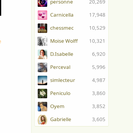
personne
20,269
Carnicella
17,948
chessmec
10,529
e
Moïse Wolff
10,321
D.Isabelle
6,920
Perceval
5,996
simlecteur
4,987
Peniculo
3,860
Oyem
3,852
Gabrielle
3,605