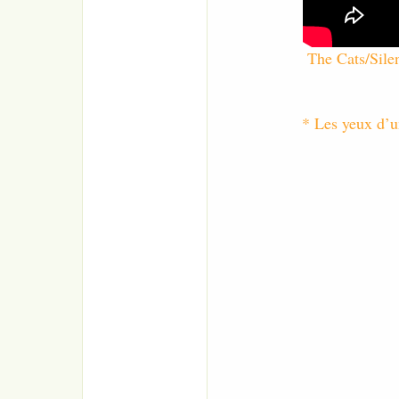
o
n
The Cats/Silen
* Les yeux d’u