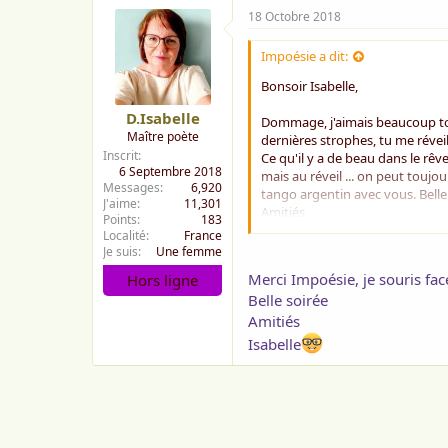
18 Octobre 2018
Impoésie a dit:
Bonsoir Isabelle,
D.Isabelle
Dommage, j'aimais beaucoup ton 
Maître poète
dernières strophes, tu me réveil
Inscrit
Ce qu'il y a de beau dans le rêve
6 Septembre 2018
mais au réveil ... on peut toujo
Messages
6,920
tango argentin avec vous. Belle 
J'aime
11,301
Amitiés
Points
183
Impoésie.
Localité
France
Je suis
Une femme
Merci Impoésie, je souris fac
Hors ligne
Belle soirée
Amitiés
Isabelle
M