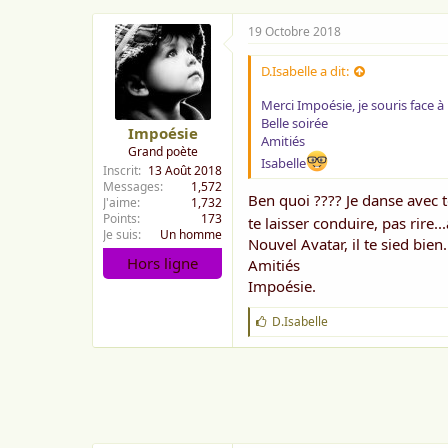
J
19 Octobre 2018
E
D.Isabelle a dit:
Merci Impoésie, je souris face 
Belle soirée
Impoésie
Amitiés
Grand poète
Isabelle
Inscrit
13 Août 2018
Messages
1,572
Ben quoi ???? Je danse avec t
J'aime
1,732
Points
173
te laisser conduire, pas rire.
Je suis
Un homme
Nouvel Avatar, il te sied bien.
Hors ligne
Amitiés
Impoésie.
J
D.Isabelle
'
a
i
m
e
: