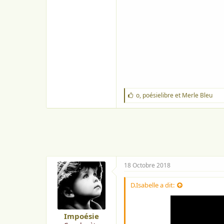
J
o
,
poésielibre
et
Merle Bleu
'
a
i
m
e
:
18 Octobre 2018
D.Isabelle a dit:
Impoésie