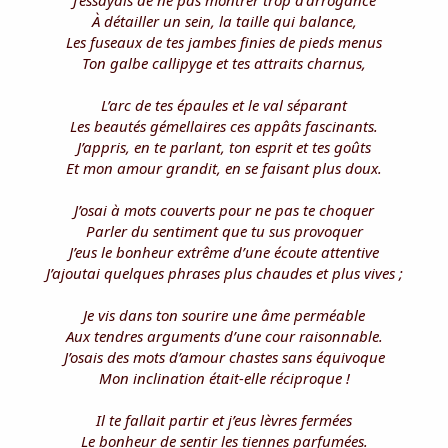
J’essayais de ne pas montrer trop d’arrogance
À détailler un sein, la taille qui balance,
Les fuseaux de tes jambes finies de pieds menus
Ton galbe callipyge et tes attraits charnus,
L’arc de tes épaules et le val séparant
Les beautés gémellaires ces appâts fascinants.
J’appris, en te parlant, ton esprit et tes goûts
Et mon amour grandit, en se faisant plus doux.
J’osai à mots couverts pour ne pas te choquer
Parler du sentiment que tu sus provoquer
J’eus le bonheur extrême d’une écoute attentive
J’ajoutai quelques phrases plus chaudes et plus vives ;
Je vis dans ton sourire une âme perméable
Aux tendres arguments d’une cour raisonnable.
J’osais des mots d’amour chastes sans équivoque
Mon inclination était-elle réciproque !
Il te fallait partir et j’eus lèvres fermées
Le bonheur de sentir les tiennes parfumées.