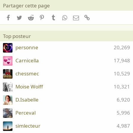
Partager cette page
Facebook
Twitter
Reddit
Pinterest
Tumblr
WhatsApp
Email
Lien
Top posteur
personne
20,269
Carnicella
17,948
chessmec
10,529
Moïse Wolff
10,321
D.Isabelle
6,920
Perceval
5,996
simlecteur
4,987