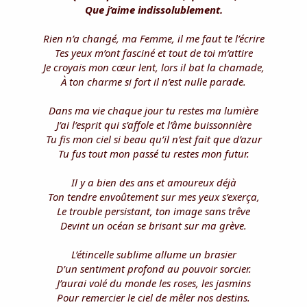
i
Que j’aime indissolublement.
s
c
Rien n’a changé, ma Femme, il me faut te l’écrire
u
Tes yeux m’ont fasciné et tout de toi m’attire
s
Je croyais mon cœur lent, lors il bat la chamade,
s
i
À ton charme si fort il n’est nulle parade.
o
n
Dans ma vie chaque jour tu restes ma lumière
J’ai l’esprit qui s’affole et l’âme buissonnière
Tu fis mon ciel si beau qu’il n’est fait que d’azur
Tu fus tout mon passé tu restes mon futur.
Il y a bien des ans et amoureux déjà
Ton tendre envoûtement sur mes yeux s’exerça,
Le trouble persistant, ton image sans trêve
Devint un océan se brisant sur ma grève.
L’étincelle sublime allume un brasier
D’un sentiment profond au pouvoir sorcier.
J’aurai volé du monde les roses, les jasmins
Pour remercier le ciel de mêler nos destins.