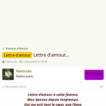
Poèmes d'Amour
Lettre d'amour...
Lettre d'amour
A
D
Peniculo
2 Décembre 2018
u
a
t
t
Peniculo
Hors ligne
e
e
Maître poète
u
d
r
e
2 Décembre 2018
d
d
#1
e
é
Lettre d’amour à cette femme,
l
b
Mon épouse depuis longtemps,
a
u
d
t
Qui me prit tant le cœur, que l’âme,