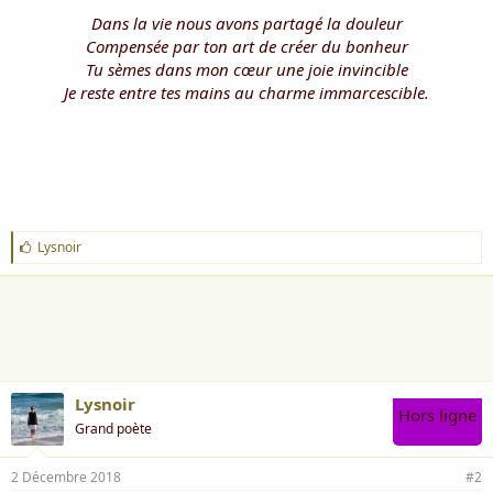
Dans la vie nous avons partagé la douleur
Compensée par ton art de créer du bonheur
Tu sèmes dans mon cœur une joie invincible
Je reste entre tes mains au charme immarcescible.
J
Lysnoir
'
a
i
m
e
:
Lysnoir
Hors ligne
Grand poète
2 Décembre 2018
#2