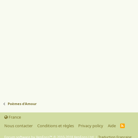
Poèmes d'Amour
France
Nous contacter
Conditions et règles
Privacy policy
Aide
R
S
S
Forum software by XenForo™
© 2010-2018 XenForo Ltd.
|
Traduction Française