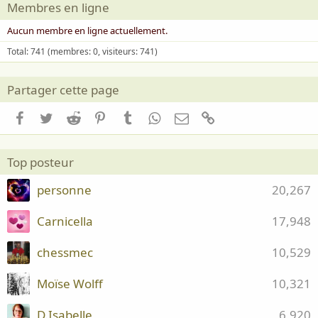
Membres en ligne
Aucun membre en ligne actuellement.
Total: 741 (membres: 0, visiteurs: 741)
Partager cette page
Facebook
Twitter
Reddit
Pinterest
Tumblr
WhatsApp
Email
Lien
Top posteur
personne
20,267
Carnicella
17,948
chessmec
10,529
Moïse Wolff
10,321
D.Isabelle
6,920