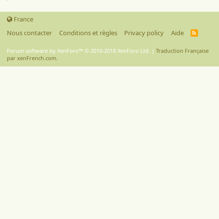
France
Nous contacter
Conditions et règles
Privacy policy
Aide
R
S
S
Forum software by XenForo™
© 2010-2018 XenForo Ltd.
|
Traduction Française
par xenFrench.com.