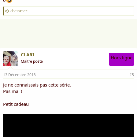
J
chessmec
'
a
i
m
e
:
CLARI
Hors ligne
Maître poète
13 Décembre 2018
#5
Je ne connaissais pas cette série.
Pas mal !
Petit cadeau