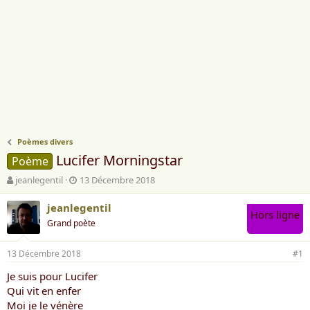
Poèmes divers
Lucifer Morningstar
Poème
A
D
jeanlegentil
13 Décembre 2018
u
a
t
t
jeanlegentil
Hors ligne
e
e
Grand poète
u
d
r
e
13 Décembre 2018
d
d
#1
e
é
Je suis pour Lucifer
l
b
Qui vit en enfer
a
u
d
t
Moi je le vénère