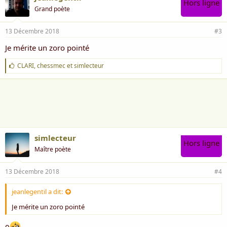
Hors ligne
Grand poète
13 Décembre 2018
#3
Je mérite un zoro pointé
J
CLARI
,
chessmec
et
simlecteur
'
a
i
m
e
:
simlecteur
Hors ligne
Maître poète
13 Décembre 2018
#4
jeanlegentil a dit:
Je mérite un zoro pointé
0