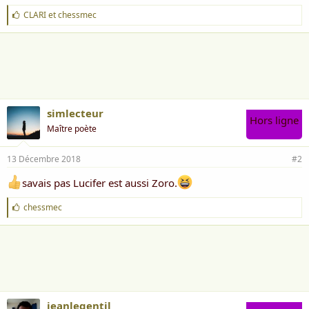
J
CLARI
et
chessmec
'
a
i
m
e
:
simlecteur
Hors ligne
Maître poète
13 Décembre 2018
#2
savais pas Lucifer est aussi Zoro.
J
chessmec
'
a
i
m
e
:
jeanlegentil