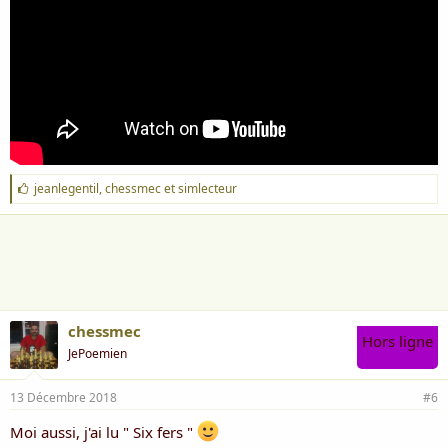
J
jeanlegentil
,
chessmec
et
simlecteur
'
a
i
m
e
:
chessmec
Hors ligne
JePoemien
13 Décembre 2018
#6
Moi aussi, j'ai lu " Six fers "