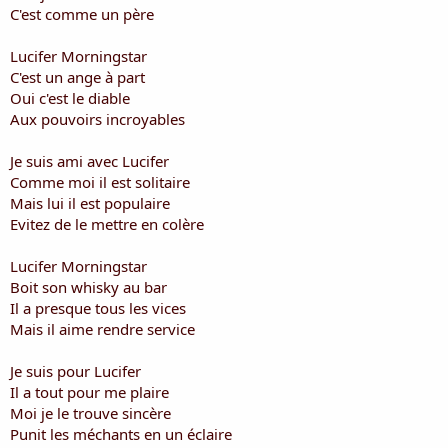
i
C'est comme un père
s
c
Lucifer Morningstar
u
C'est un ange à part
s
Oui c'est le diable
s
i
Aux pouvoirs incroyables
o
n
Je suis ami avec Lucifer
Comme moi il est solitaire
Mais lui il est populaire
Evitez de le mettre en colère
Lucifer Morningstar
Boit son whisky au bar
Il a presque tous les vices
Mais il aime rendre service
Je suis pour Lucifer
Il a tout pour me plaire
Moi je le trouve sincère
Punit les méchants en un éclaire