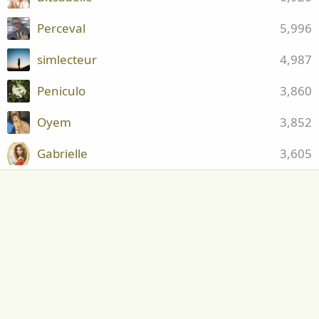
Perceval
5,996
simlecteur
4,987
Peniculo
3,860
Oyem
3,852
Gabrielle
3,605