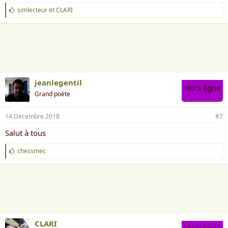
J
simlecteur
et
CLARI
'
a
i
m
e
:
jeanlegentil
Hors ligne
Grand poète
14 Décembre 2018
#7
Salut à tous
J
chessmec
'
a
i
m
e
:
CLARI