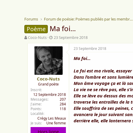
Forums
Forum de poésie: Poèmes publiés par les membres
Ma foi...
Poème
A
D
Coco-Nuts
23 Septembre 2018
u
a
t
t
23 Septembre 2018
e
e
Ma foi...
u
d
r
e
d
d
La foi est ma rivale, essaye
e
é
Dans l’ombre et sans lumière
Coco-Nuts
l
b
Mon âme voyage ça et là san
Grand poète
a
u
La vie ne se rêve pas, elle s’
Inscrit
d
t
12 Septembre 2018
Elle se lève au dessus des m
i
Messages
207
s
traverse les entrailles de la 
J'aime
284
c
Elle souffrira de ses peines,
Points
118
u
Localité
avancera le jour suivant sans 
s
Crégy Les Meaux
derrière elle, elle lantern
s
Je suis
Une femme
i
Hors ligne