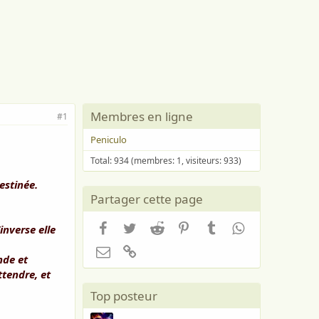
Membres en ligne
#1
Peniculo
Total: 934 (membres: 1, visiteurs: 933)
estinée.
Partager cette page
Facebook
Twitter
Reddit
Pinterest
Tumblr
WhatsApp
inverse elle
Email
Lien
nde et
ttendre, et
Top posteur