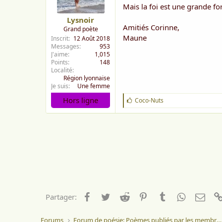
Mais la foi est une grande fo
Lysnoir
Amitiés Corinne,
Grand poète
Maune
Inscrit
12 Août 2018
Messages
953
J'aime
1,015
Points
148
Localité
Région lyonnaise
Je suis
Une femme
Hors ligne
J
Coco-Nuts
'
a
i
m
e
:
Facebook
Twitter
Reddit
Pinterest
Tumblr
WhatsApp
Emai
Partager:
Forums
Forum de poésie: Poèmes publiés par les membres