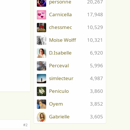
personne
20,267
Carnicella
17,948
chessmec
10,529
Moïse Wolff
10,321
D.Isabelle
6,920
Perceval
5,996
simlecteur
4,987
Peniculo
3,860
Oyem
3,852
Gabrielle
3,605
#2