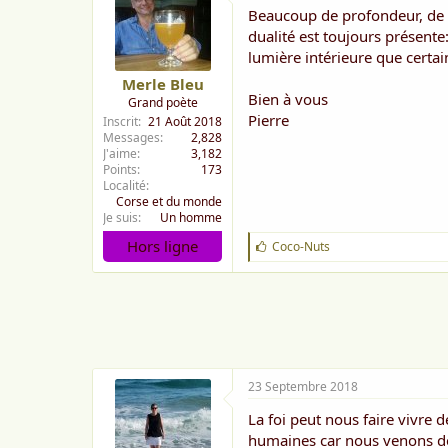
Beaucoup de profondeur, de sp
dualité est toujours présente: 
lumière intérieure que certai
Merle Bleu
Bien à vous
Grand poète
Pierre
Inscrit
21 Août 2018
Messages
2,828
J'aime
3,182
Points
173
Localité
Corse et du monde
Je suis
Un homme
Hors ligne
J
Coco-Nuts
'
a
i
m
e
:
23 Septembre 2018
La foi peut nous faire vivre
humaines car nous venons de