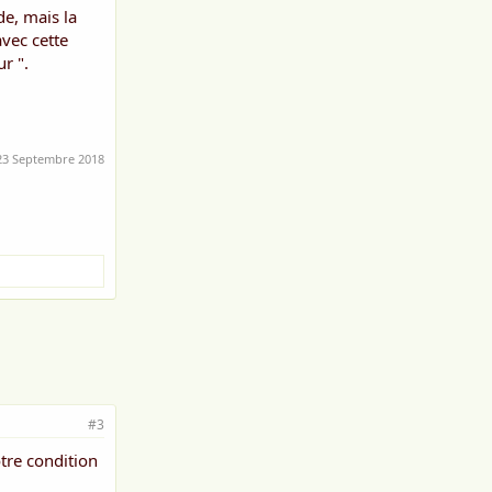
de, mais la
avec cette
r ".
23 Septembre 2018
#3
tre condition