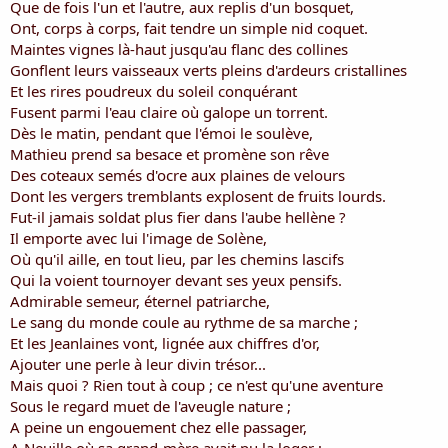
Que de fois l'un et l'autre, aux replis d'un bosquet,
Ont, corps à corps, fait tendre un simple nid coquet.
Maintes vignes là-haut jusqu'au flanc des collines
Gonflent leurs vaisseaux verts pleins d'ardeurs cristallines
Et les rires poudreux du soleil conquérant
Fusent parmi l'eau claire où galope un torrent.
Dès le matin, pendant que l'émoi le soulève,
Mathieu prend sa besace et promène son rêve
Des coteaux semés d'ocre aux plaines de velours
Dont les vergers tremblants explosent de fruits lourds.
Fut-il jamais soldat plus fier dans l'aube hellène ?
Il emporte avec lui l'image de Solène,
Où qu'il aille, en tout lieu, par les chemins lascifs
Qui la voient tournoyer devant ses yeux pensifs.
Admirable semeur, éternel patriarche,
Le sang du monde coule au rythme de sa marche ;
Et les Jeanlaines vont, lignée aux chiffres d'or,
Ajouter une perle à leur divin trésor...
Mais quoi ? Rien tout à coup ; ce n'est qu'une aventure
Sous le regard muet de l'aveugle nature ;
A peine un engouement chez elle passager,