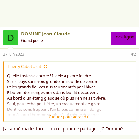
i
m
e
:
DOMINE Jean-Claude
D
Hors ligne
Grand poète
27 Juin 2023
#2
Thierry Cabot a dit:
Quelle tristesse encore ! Il gèle à pierre fendre.
Sur le pays sans voix gronde un souffle de cendre
Et les grands fleuves nus tourmentés par l'hiver
Pleurent des songes noirs dans leur lit découvert.
Au bord d'un étang glauque où plus rien ne sait vivre,
Seul, pour écho peut-être, un craquement de givre
Dont les sons frappent l'air là-bas comme un danger.
Tout à coup l'homme semble à lui-même étranger.
Cliquez pour agrandir...
Mais non ; il en est un, coiffé d'écume grise,
Cheminant sous l'extrême assaut fou de la bise,
J'ai aimé ma lecture... merci pour ce partage...JC Dominé
Qui, malgré le chaos, la froidure et le vent,
Porte, cachée au coeur, la flamme du vivant.