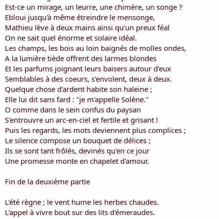
Est-ce un mirage, un leurre, une chimère, un songe ?
Ebloui jusqu'à même étreindre le mensonge,
Mathieu lève à deux mains ainsi qu'un preux féal
On ne sait quel énorme et solaire idéal.
Les champs, les bois au loin baignés de molles ondes,
A la lumière tiède offrent des larmes blondes
Et les parfums joignant leurs baisers autour d'eux
Semblables à des coeurs, s'envolent, deux à deux.
Quelque chose d'ardent habite son haleine ;
Elle lui dit sans fard : "je m'appelle Solène."
O comme dans le sein confus du paysan
S'entrouvre un arc-en-ciel et fertile et grisant !
Puis les regards, les mots deviennent plus complices ;
Le silence compose un bouquet de délices ;
Ils se sont tant frôlés, devinés qu'en ce jour
Une promesse monte en chapelet d'amour.
Fin de la deuxième partie
L'été règne ; le vent hume les herbes chaudes.
L'appel à vivre bout sur des lits d'émeraudes.