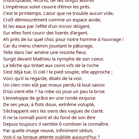
Indomptable, fécond, de ses doigts adorés
L'impérieux soleil couvre d'émoi les prés.
C'est le printemps. L'azur que ne trouble aucun vide,
Croît démesurément comme un espace avide,
Et les eaux par l'effet d'un miroir diligent,
Sur elles font courir des liserés d'argent.
Ah près de lui quel choc pour notre homme à l'ouvrage !
Car du menu chemin jouxtant le pâturage,
Telle dans l'air amène une insolite fleur,
Surgit devant Mathieu la nymphe de son coeur.
La bêche qui tintait aux coins vifs de la roche
S'est déjà tue. O ciel ! le pied souple, elle approche ;
Voici qu'il la regarde, ébahi de la voir.
Un clerc n'en eût pas mieux perdu là tout savoir.
D'où vient-elle ? Sa robe où joue un peu la brise
L'enveloppe de grâce en une ronde exquise.
De ses yeux, à flots doux, extrême volupté,
S'échappent vers les siens des vagues de clarté.
Il ne la connaît point et du fond de son être
Depuis toujours il semble ô combien la connaître.
Par quelle image neuve, infiniment séduit,
Voit-il sa longue attente oubliée aujourd'hui ?