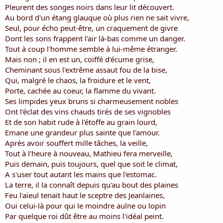
i
Pleurent des songes noirs dans leur lit découvert.
s
Au bord d'un étang glauque où plus rien ne sait vivre,
c
Seul, pour écho peut-être, un craquement de givre
u
Dont les sons frappent l'air là-bas comme un danger.
s
Tout à coup l'homme semble à lui-même étranger.
s
i
Mais non ; il en est un, coiffé d'écume grise,
o
Cheminant sous l'extrême assaut fou de la bise,
n
Qui, malgré le chaos, la froidure et le vent,
Porte, cachée au coeur, la flamme du vivant.
Ses limpides yeux bruns si charmeusement nobles
Ont l'éclat des vins chauds tirés de ses vignobles
Et de son habit rude à l'étoffe au grain lourd,
Emane une grandeur plus sainte que l'amour.
Après avoir souffert mille tâches, la veille,
Tout à l'heure à nouveau, Mathieu fera merveille,
Puis demain, puis toujours, quel que soit le climat,
A s'user tout autant les mains que l'estomac.
La terre, il la connaît depuis qu'au bout des plaines
Feu l'aïeul tenait haut le sceptre des Jeanlaines,
Oui celui-là pour qui le moindre aulne ou lopin
Par quelque roi dût être au moins l'idéal peint.