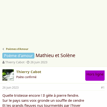
Poèmes d'Amour
Mathieu et Solène
Poème d'amour
A
D
Thierry Cabot
26 Juin 2023
u
a
t
t
Thierry Cabot
Hors ligne
e
e
Poète confirmé
u
d
r
e
26 Juin 2023
d
d
#1
e
é
Quelle tristesse encore ! Il gèle à pierre fendre.
l
b
Sur le pays sans voix gronde un souffle de cendre
a
u
d
t
Et les grands fleuves nus tourmentés par l'hiver