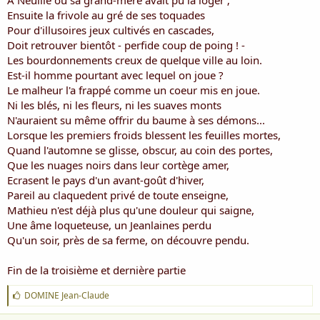
A Neuille où sa grand-mère avait pu la loger ;
Ensuite la frivole au gré de ses toquades
Pour d'illusoires jeux cultivés en cascades,
Doit retrouver bientôt - perfide coup de poing ! -
Les bourdonnements creux de quelque ville au loin.
Est-il homme pourtant avec lequel on joue ?
Le malheur l'a frappé comme un coeur mis en joue.
Ni les blés, ni les fleurs, ni les suaves monts
N'auraient su même offrir du baume à ses démons...
Lorsque les premiers froids blessent les feuilles mortes,
Quand l'automne se glisse, obscur, au coin des portes,
Que les nuages noirs dans leur cortège amer,
Ecrasent le pays d'un avant-goût d'hiver,
Pareil au claquedent privé de toute enseigne,
Mathieu n'est déjà plus qu'une douleur qui saigne,
Une âme loqueteuse, un Jeanlaines perdu
Qu'un soir, près de sa ferme, on découvre pendu.
Fin de la troisième et dernière partie
J
DOMINE Jean-Claude
'
a