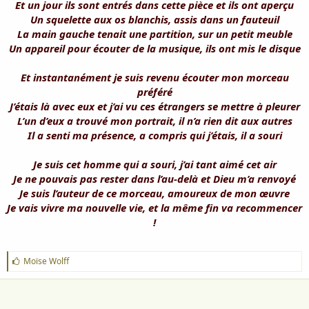
Et un jour ils sont entrés dans cette pièce et ils ont aperçu
Un squelette aux os blanchis, assis dans un fauteuil
La main gauche tenait une partition, sur un petit meuble
Un appareil pour écouter de la musique, ils ont mis le disque
Et instantanément je suis revenu écouter mon morceau
préféré
J’étais là avec eux et j’ai vu ces étrangers se mettre à pleurer
L’un d’eux a trouvé mon portrait, il n’a rien dit aux autres
Il a senti ma présence, a compris qui j’étais, il a souri
Je suis cet homme qui a souri, j’ai tant aimé cet air
Je ne pouvais pas rester dans l’au-delà et Dieu m’a renvoyé
Je suis l’auteur de ce morceau, amoureux de mon œuvre
Je vais vivre ma nouvelle vie, et la même fin va recommencer
!
J
Moïse Wolff
'
a
i
m