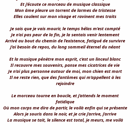
i
Et j’écoute ce morceau de musique classique
s
Mon âme pleure un torrent de larmes de tristesse
c
Elles coulent sur mon visage et ravinent mes traits
u
s
Je sais que je vais mourir, le temps hélas m’est compté
s
i
Je n’ai pas peur de la fin, je la sentais venir lentement
o
Arrivé au bout du chemin de l’existence, fatigué de survivre
n
J’ai besoin de repos, du long sommeil éternel du néant
Et la musique pénètre mon esprit, c’est un linceul blanc
Il recouvre mes souvenirs, panse mes cicatrices de vie
Je n’ai plus personne autour de moi, mon chien est mort
Il ne reste rien, que des fantômes qui m’appellent à les
rejoindre
Le morceau tourne en boucle, et j’attends le moment
fatidique
Où mon corps me dira de partir, le voilà enfin qui se présente
Alors je souris dans le noir, et je crie j’arrive, j’arrive
La musique se tait, le silence est total, je meurs, me voilà