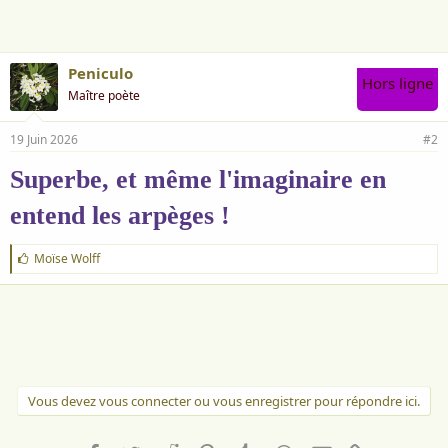
e
:
Peniculo
Hors ligne
Maître poète
19 Juin 2026
#2
Superbe, et même l'imaginaire en
entend les arpèges !
J
Moïse Wolff
'
a
i
m
e
:
Vous devez vous connecter ou vous enregistrer pour répondre ici.