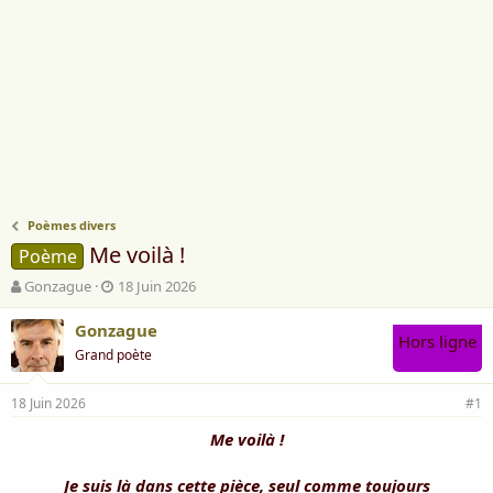
Poèmes divers
Me voilà !
Poème
A
D
Gonzague
18 Juin 2026
u
a
t
t
Gonzague
Hors ligne
e
e
Grand poète
u
d
r
e
18 Juin 2026
d
d
#1
e
é
Me voilà !
l
b
a
u
d
t
Je suis là dans cette pièce, seul comme toujours