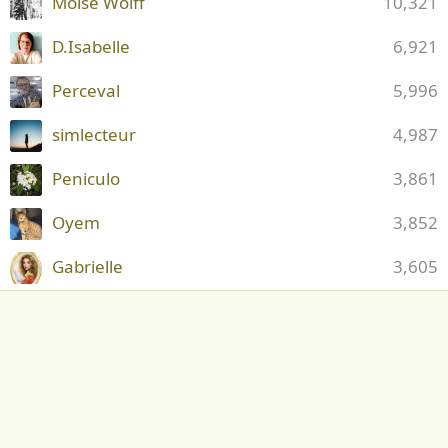
Moïse Wolff
10,321
D.Isabelle
6,921
Perceval
5,996
simlecteur
4,987
Peniculo
3,861
Oyem
3,852
Gabrielle
3,605