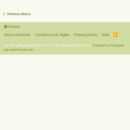
Poèmes divers
France
Nous contacter
Conditions et règles
Privacy policy
Aide
R
S
S
Forum software by XenForo™
© 2010-2018 XenForo Ltd.
|
Traduction Française
par xenFrench.com.