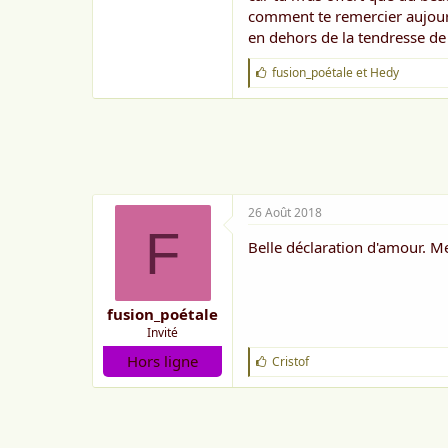
comment te remercier aujour
en dehors de la tendresse de 
J
fusion_poétale
et
Hedy
'
a
i
m
e
:
26 Août 2018
F
Belle déclaration d'amour. M
fusion_poétale
Invité
Hors ligne
J
Cristof
'
a
i
m
e