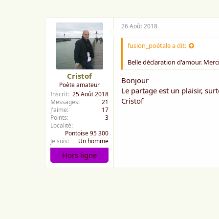
:
26 Août 2018
fusion_poétale a dit:
Belle déclaration d'amour. Merc
Cristof
Bonjour
Poète amateur
Le partage est un plaisir, sur
Inscrit
25 Août 2018
Cristof
Messages
21
J'aime
17
Points
3
Localité
Pontoise 95 300
Je suis
Un homme
Hors ligne