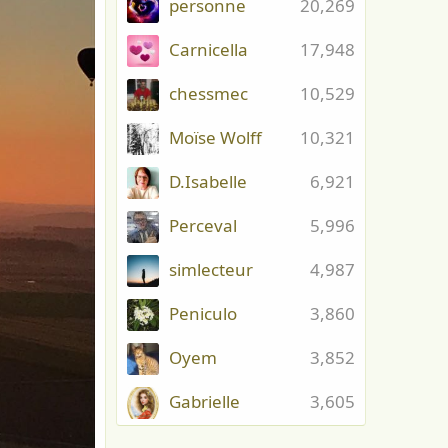
personne
20,269
Carnicella
17,948
chessmec
10,529
Moïse Wolff
10,321
D.Isabelle
6,921
Perceval
5,996
simlecteur
4,987
Peniculo
3,860
Oyem
3,852
Gabrielle
3,605