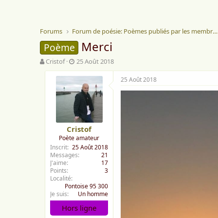
Forums
Forum de poésie: Poèmes publiés par les membres
Merci
Poème
A
D
Cristof
25 Août 2018
u
a
t
t
25 Août 2018
e
e
u
d
r
e
d
d
e
é
Cristof
l
b
Poète amateur
a
u
Inscrit
25 Août 2018
d
t
Messages
21
i
J'aime
17
s
Points
3
c
Localité
u
Pontoise 95 300
s
Je suis
Un homme
s
Hors ligne
i