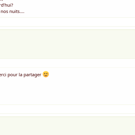
d’hui?
nos nuits....
erci pour la partager